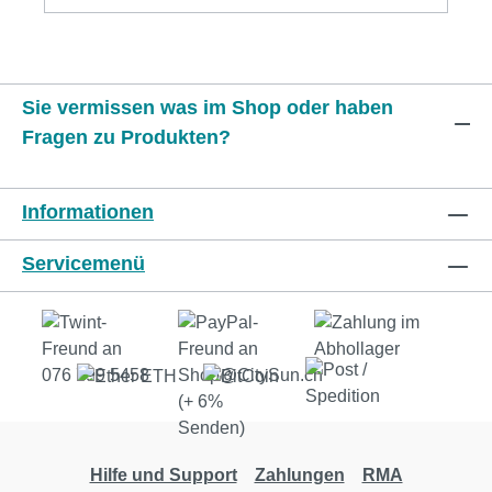
sind bei kurzen Leitungen nicht zwingend##
EEPROMs: 24C01 - DIL08 - 1kBit -
128Bytes# 24C02 - DIL08 - 2kBit -
256Bytes# 24C04 - DIL08 - 4kBit -
Sie vermissen was im Shop oder haben
512Bytes# 24C08 - DIL08 - 8kBit -
Fragen zu Produkten?
1024Bytes# Schreiben:
5mSek.# Lesen:
5mSek.# Schreibzyklen: mid. 4
Informationen
Mio.## I2C: 24CXX Bus-Speed 100kHz
/ 400kHz,#from machine import
Servicemenü
Pin # importing classesfrom
time import sleep # Import
sleep from time classimport
time # importing
classesimport utimeVersion =
"V0.00" # Software
VersionOnBoardLED = machine.Pin(25,
machine.Pin.OUT)OnBoardLED.toggle()
Hilfe und Support
Zahlungen
RMA
# LED OnBord Toggle - Init