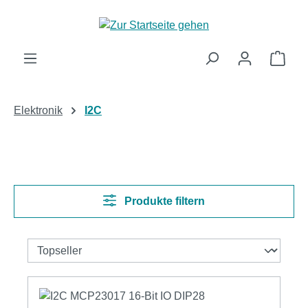
Zum Hauptinhalt springen
Ware
Elektronik
I2C
Produkte filtern