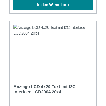
8xEin- / Ausgänge gesteuert werden. Es
In den Warenkorb
können bis 8 Platinen via einem IIC Bus
individuell angesteuert werden.Die Platine
kann direkt auf ein LCD mit Parallel Interface
aufgelötet werden (Pin-Kompatibel zu
16x02/20x04 Display Kontroller).I2C
Schnittstelle: (4-Pin) 1=GND, 2=VCC (+5V),
3=SDA, 4=SCLI2C Adresse: 0x20-0x27 / 0x38-
0x3FParallel Schnittstelle: (16-Pin) 1=GND,
2=VCC (+5V), 3=Pot1(0-5V), 4=P0, 5=P1,
6=P2, 7-10=NC, 11=P4, 12=P5, 13=P6,
14=P7, 15=(+5V Jumper-On),
16=/P3(OpenCollector)
Anzeige LCD 4x20 Text mit I2C
Interface LCD2004 20x4