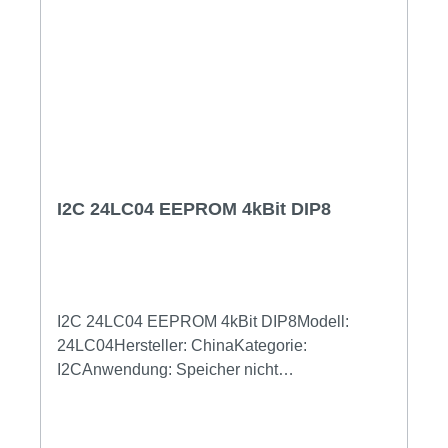
PFC-P4 (Pin-9) LCD_D4 (Pin-11) Bit-Pos:
0x10 am PFC PFC-P5 (Pin-10) LCD_D5 (Pin-
12) Bit-Pos: 0x20 am PFC PFC-P6 (Pin-11)
LCD_D6 (Pin-13) Bit-Pos: 0x40 am PFC
PFC-P6 (Pin-11) LCD_D7 (Pin-14) Bit-Pos:
0x80 am PFC
I2C 24LC04 EEPROM 4kBit DIP8
I2C 24LC04 EEPROM 4kBit DIP8Modell:
24LC04Hersteller: ChinaKategorie:
I2CAnwendung: Speicher nicht
flüchtig Gehäuse: DIP8Schnittstelle: I2C
5V/3.3VBetriebsspannung: 3.3/5.0V (2.5-
5.5V)Technologie: CMOSGeschwindigkeit: bis