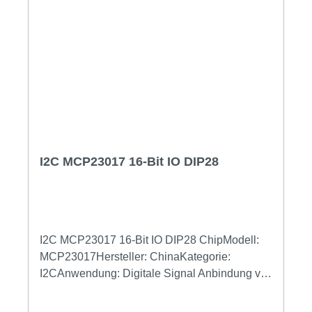
I2C MCP23017 16-Bit IO DIP28
I2C MCP23017 16-Bit IO DIP28 ChipModell:
MCP23017Hersteller: ChinaKategorie:
I2CAnwendung: Digitale Signal Anbindung via
I2CGehäuse: DIP28Schnittstelle: I2C 5V/3.3V
(Bei Spannungsversorgung