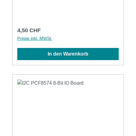
5V)Betriebsspannung: 5.0V (2.5-6.0V)Adapter:
I2C zu Parallel PCF8574, Adressbereich 0x20-
0x27Grösse: DIP16Gewicht: 0.08kg
Regulärer Preis:
4,50 CHF
Preise inkl. MWSt.
In den Warenkorb