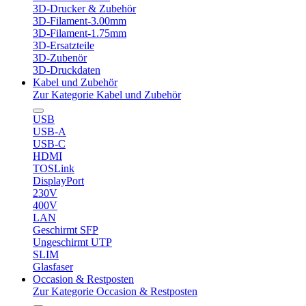
3D-Drucker & Zubehör
3D-Filament-3.00mm
3D-Filament-1.75mm
3D-Ersatzteile
3D-Zubenör
3D-Druckdaten
Kabel und Zubehör
Zur Kategorie Kabel und Zubehör
USB
USB-A
USB-C
HDMI
TOSLink
DisplayPort
230V
400V
LAN
Geschirmt SFP
Ungeschirmt UTP
SLIM
Glasfaser
Occasion & Restposten
Zur Kategorie Occasion & Restposten