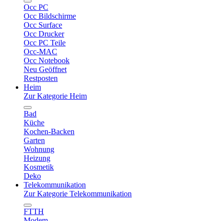
Occ PC
Occ Bildschirme
Occ Surface
Occ Drucker
Occ PC Teile
Occ-MAC
Occ Notebook
Neu Geöffnet
Restposten
Heim
Zur Kategorie Heim
Bad
Küche
Kochen-Backen
Garten
Wohnung
Heizung
Kosmetik
Deko
Telekommunikation
Zur Kategorie Telekommunikation
FTTH
Modem