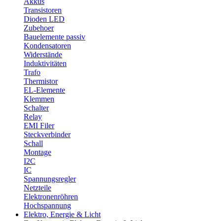
Akkus
Transistoren
Dioden LED
Zubehoer
Bauelemente passiv
Kondensatoren
Widerstände
Induktivitäten
Trafo
Thermistor
EL-Elemente
Klemmen
Schalter
Relay
EMI Filer
Steckverbinder
Schall
Montage
I2C
IC
Spannungsregler
Netzteile
Elektronenröhren
Hochspannung
Elektro, Energie & Licht