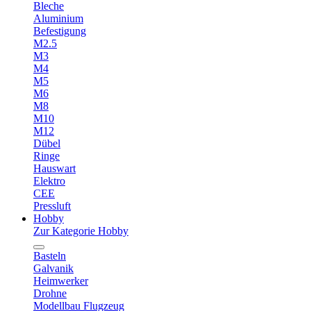
Bleche
Aluminium
Befestigung
M2.5
M3
M4
M5
M6
M8
M10
M12
Dübel
Ringe
Hauswart
Elektro
CEE
Pressluft
Hobby
Zur Kategorie Hobby
Basteln
Galvanik
Heimwerker
Drohne
Modellbau Flugzeug