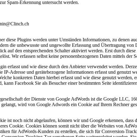
 zur Spam-Erkennung untersucht werden.
nin@Clinch.ch
ber diese Plugins werden unter Umständen Informationen, zu denen a
indern die unbewusste und ungewollte Erfassung und Übertragung von 
lick auf den entsprechenden Schalter aktiviert werden. Erst durch dies
löst. Wir erfassen selbst keine personenbezogenen Daten mittels der S
lugin erfasst und wie diese durch den Anbieter verwendet werden. Der
e IP-Adresse und gerätebezogene Informationen erfasst und genutzt wer
lche konkreten Daten hierbei erfasst und wie diese genutzt werden, e
d, kann Facebook Sie als Besucher einer bestimmten Seite identifizieren
ergesellschaft der Dienste von Google AdWords ist die Google LLC,
e gelangt, wird von Google Adwords ein Cookie auf Ihrem Rechner ges
ie ist noch nicht abgelaufen, können wir und Google erkennen, dass de
deres Cookie. Cookies können somit nicht über die Websites von AdWo
stiken für AdWords-Kunden zu erstellen, die sich für Conversion-Trac
m Conversion-Tracking-Tag versehenen Seite weitergeleitet wurden. Sie