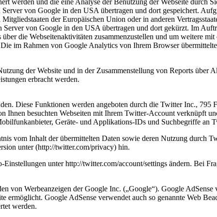
chert werden und die eine Analyse der Benutzung der Webseite durch S
n Server von Google in den USA übertragen und dort gespeichert. Auf
n Mitgliedstaaten der Europäischen Union oder in anderen Vertragsst
n Server von Google in den USA übertragen und dort gekürzt. Im Auftr
 über die Webseitenaktivitäten zusammenzustellen und um weitere mit
. Die im Rahmen von Google Analytics von Ihrem Browser übermittelte
Nutzung der Website und in der Zusammenstellung von Reports über Ak
eistungen erbracht werden.
nden. Diese Funktionen werden angeboten durch die Twitter Inc., 795
n Ihnen besuchten Webseiten mit Ihrem Twitter-Account verknüpft un
bilfunkanbieter, Geräte- und Applikations-IDs und Suchbegriffe an Tw
ntnis vom Inhalt der übermittelten Daten sowie deren Nutzung durch Twi
sion unter (http://twitter.com/privacy) hin.
-Einstellungen unter http://twitter.com/account/settings ändern. Bei F
den von Werbeanzeigen der Google Inc. („Google“). Google AdSense v
site ermöglicht. Google AdSense verwendet auch so genannte Web Bea
rtet werden.