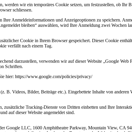
n, werden wir ein temporäres Cookie setzen, um festzustellen, ob Ihr B
owser schliessen.
um Ihre Anmeldeinformationen und Anzeigeoptionen zu speichern. Anme
„Angemeldet bleiben“ auswählen, wird Ihre Anmeldung zwei Wochen la
 zusätzlicher Cookie in Ihrem Browser gespeichert. Dieser Cookie enthä
kie verfällt nach einem Tag.
prechend darzustellen, verwenden wir auf dieser Website „Google We
n Schriften.
Sie hier: https://www.google.com/policies/privacy/
(z. B. Videos, Bilder, Beiträge etc.). Eingebettete Inhalte von anderen 
usätzliche Tracking-Dienste von Dritten einbetten und Ihre Interaktion
n und auf dieser Website angemeldet sind.
st der Google LLC, 1600 Amphitheatre Parkway, Mountain View, CA 9