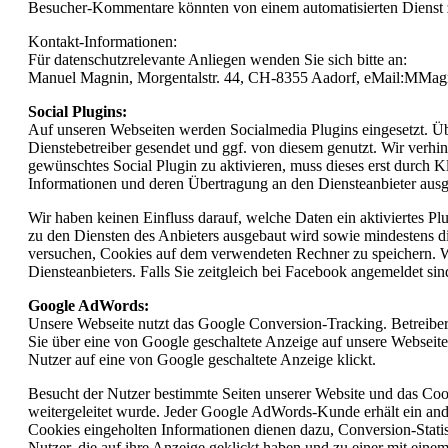
Besucher-Kommentare könnten von einem automatisierten Dienst
Kontakt-Informationen:
Für datenschutzrelevante Anliegen wenden Sie sich bitte an:
Manuel Magnin, Morgentalstr. 44, CH-8355 Aadorf,
eMail:MMag
Social Plugins:
Auf unseren Webseiten werden Socialmedia Plugins eingesetzt. Ü
Dienstebetreiber gesendet und ggf. von diesem genutzt. Wir verh
gewünschtes Social Plugin zu aktivieren, muss dieses erst durch K
Informationen und deren Übertragung an den Diensteanbieter ausge
Wir haben keinen Einfluss darauf, welche Daten ein aktiviertes P
zu den Diensten des Anbieters ausgebaut wird sowie mindestens di
versuchen, Cookies auf dem verwendeten Rechner zu speichern. We
Diensteanbieters. Falls Sie zeitgleich bei Facebook angemeldet sin
Google AdWords:
Unsere Webseite nutzt das Google Conversion-Tracking. Betreib
Sie über eine von Google geschaltete Anzeige auf unsere Webseit
Nutzer auf eine von Google geschaltete Anzeige klickt.
Besucht der Nutzer bestimmte Seiten unserer Website und das Cook
weitergeleitet wurde. Jeder Google AdWords-Kunde erhält ein an
Cookies eingeholten Informationen dienen dazu, Conversion-Stati
Nutzer, die auf ihre Anzeige geklickt haben und zu einer mit eine