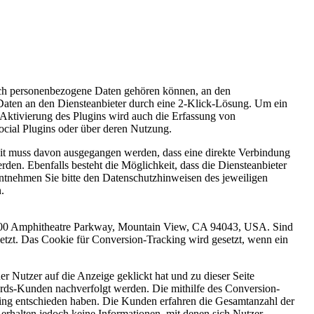
uch personenbezogene Daten gehören können, an den
Daten an den Diensteanbieter durch eine 2-Klick-Lösung. Um ein
e Aktivierung des Plugins wird auch die Erfassung von
ocial Plugins oder über deren Nutzung.
zeit muss davon ausgegangen werden, dass eine direkte Verbindung
den. Ebenfalls besteht die Möglichkeit, dass die Diensteanbieter
ntnehmen Sie bitte den Datenschutzhinweisen des jeweiligen
.
 1600 Amphitheatre Parkway, Mountain View, CA 94043, USA. Sind
etzt. Das Cookie für Conversion-Tracking wird gesetzt, wenn ein
r Nutzer auf die Anzeige geklickt hat und zu dieser Seite
rds-Kunden nachverfolgt werden. Die mithilfe des Conversion-
king entschieden haben. Die Kunden erfahren die Gesamtanzahl der
 erhalten jedoch keine Informationen, mit denen sich Nutzer