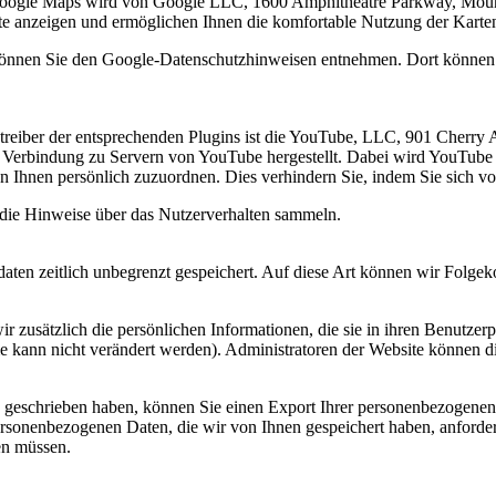
Google Maps wird von Google LLC, 1600 Amphitheatre Parkway, Moun
ite anzeigen und ermöglichen Ihnen die komfortable Nutzung der Karte
önnen Sie den Google-Datenschutzhinweisen entnehmen. Dort können S
etreiber der entsprechenden Plugins ist die YouTube, LLC, 901 Cher
Verbindung zu Servern von YouTube hergestellt. Dabei wird YouTube m
n Ihnen persönlich zuzuordnen. Dies verhindern Sie, indem Sie sich 
, die Hinweise über das Nutzerverhalten sammeln.
ten zeitlich unbegrenzt gespeichert. Auf diese Art können wir Folgeko
wir zusätzlich die persönlichen Informationen, die sie in ihren Benutze
e kann nicht verändert werden). Administratoren der Website können di
eschrieben haben, können Sie einen Export Ihrer personenbezogenen Da
rsonenbezogenen Daten, die wir von Ihnen gespeichert haben, anfordern
en müssen.