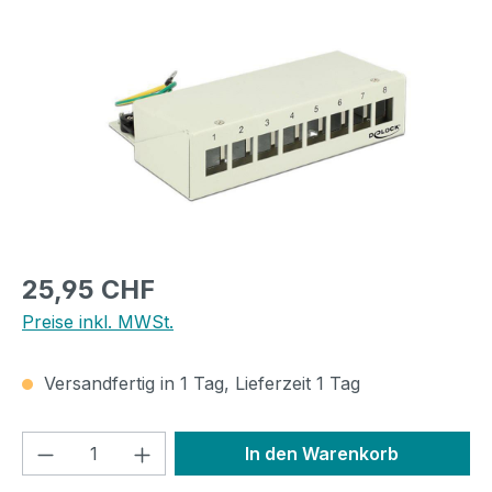
Bildergalerie überspringen
Regulärer Preis:
25,95 CHF
Preise inkl. MWSt.
Versandfertig in 1 Tag, Lieferzeit 1 Tag
Produkt Anzahl: Gib den gewünschten We
In den Warenkorb