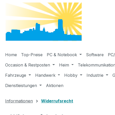
m Hauptinhalt springen
Zur Suche springen
Zur Hauptnavigation springen
Home
Top-Preise
PC & Notebook
Software
PC/
Occasion & Restposten
Heim
Telekommunikatio
Fahrzeuge
Handwerk
Hobby
Industrie
G
Dienstleistungen
Aktionen
Informationen
Widerrufsrecht