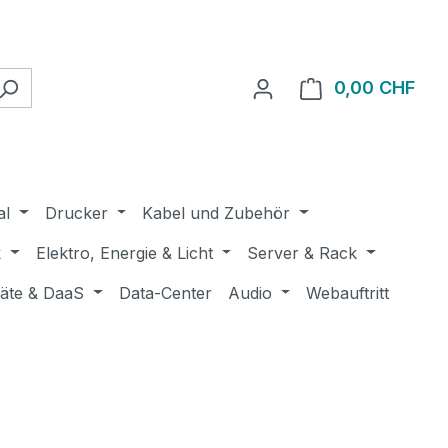
0,00 CHF
Ware
al
Drucker
Kabel und Zubehör
k
Elektro, Energie & Licht
Server & Rack
räte & DaaS
Data-Center
Audio
Webauftritt