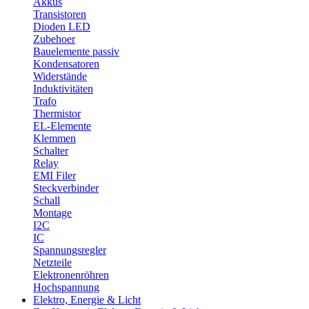
Akkus
Transistoren
Dioden LED
Zubehoer
Bauelemente passiv
Kondensatoren
Widerstände
Induktivitäten
Trafo
Thermistor
EL-Elemente
Klemmen
Schalter
Relay
EMI Filer
Steckverbinder
Schall
Montage
I2C
IC
Spannungsregler
Netzteile
Elektronenröhren
Hochspannung
Elektro, Energie & Licht