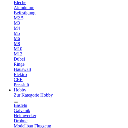
Bleche
Aluminium
Befestigung
M2.5
M3
M4
M5
M6
M8
M10
M12
Dübel
Ringe
Hauswart
Elektro
CEE
Pressluft
Hobby
Zur Kategorie Hobby
Basteln
Galvanik
Heimwerker
Drohne
Modellbau Flugzeug