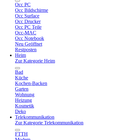
Occ PC
Occ Bildschirme
Occ Surface
Occ Drucker
Occ PC Teile
Occ-MAC
Occ Notebook
Neu Geöffnet
Restposten
Heim
Zur Kategorie Heim
Bad
Küche
Kochen-Backen
Garten
Wohnung
Heizung
Kosmetik
Deko
Telekommunikation
Zur Kategorie Telekommunikation
FTTH
Modem