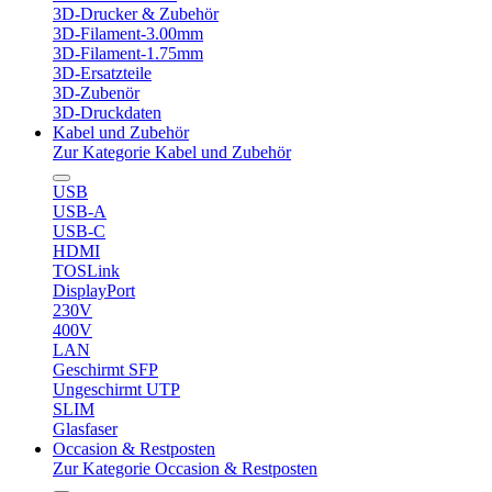
3D-Drucker & Zubehör
3D-Filament-3.00mm
3D-Filament-1.75mm
3D-Ersatzteile
3D-Zubenör
3D-Druckdaten
Kabel und Zubehör
Zur Kategorie Kabel und Zubehör
USB
USB-A
USB-C
HDMI
TOSLink
DisplayPort
230V
400V
LAN
Geschirmt SFP
Ungeschirmt UTP
SLIM
Glasfaser
Occasion & Restposten
Zur Kategorie Occasion & Restposten