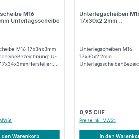
gscheibe M16
Unterlegscheiben M1
mm Unterlagsscheibe
17x30x2.2mm
Unterlagsscheiben
scheibe M16 17x34x3mm
Unterlegscheiben M16
scheibeBezeichnung: U-
17x30x2.2mm
17x34x3mmHersteller:
UnterlagsscheibenBezei
nsatz: Für Schrauben
U-Scheiben
U-ScheibeDurchmesser
17x30x2.2mmHersteller:
34mmDurchmesser innen:
DiverseEinsatz: Für Sch
: 3.0mmMaterial:
M17Typ: U-ScheibeDurc
: DIN125Oberfläche:
aussen: 30mmDurchmess
t oder verchromtGewicht:
17mmDicke: 2.2mmMateri
 Preis:
Regulärer Preis:
0,95 CHF
össe Box: na
StahlNorm: DIN 9021Men
. MWSt.
Preise inkl. MWSt.
Stk.Oberfläche: vernickel
verchromtGewicht: 0.07
n den Warenkorb
In den Warenko
Box: na