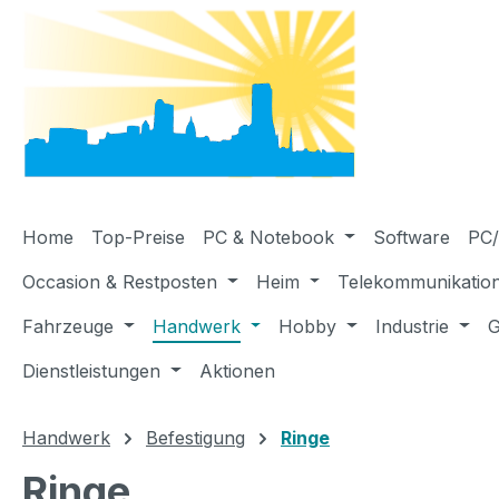
m Hauptinhalt springen
Zur Suche springen
Zur Hauptnavigation springen
Home
Top-Preise
PC & Notebook
Software
PC/
Occasion & Restposten
Heim
Telekommunikatio
Fahrzeuge
Handwerk
Hobby
Industrie
G
Dienstleistungen
Aktionen
Handwerk
Befestigung
Ringe
Ringe