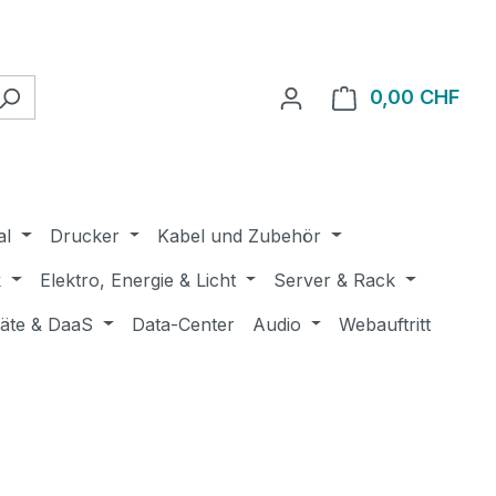
0,00 CHF
Ware
al
Drucker
Kabel und Zubehör
k
Elektro, Energie & Licht
Server & Rack
räte & DaaS
Data-Center
Audio
Webauftritt