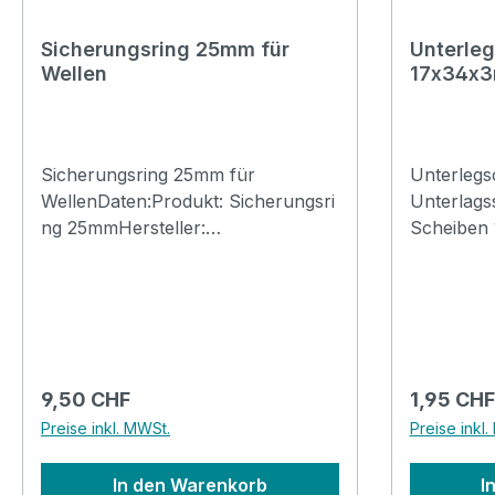
Sicherungsring 25mm für
Unterle
Wellen
17x34x3
Sicherungsring 25mm für
Unterleg
WellenDaten:Produkt: Sicherungsri
Unterlags
ng 25mmHersteller:
Scheiben 
FörchHerstellerArtNr.: 2541 25Typ:
DiverseEi
Ring Gruppe: HandwerkMontage:
M16Typ: 
aufsteckenFarbe: schwarz Norm:
aussen: 
DIN 471Menge: 1Material:
17mmDicke
StahlOberfläche: phosphatiert
StahlNorm
Innenloch:
vernickel
Regulärer Preis:
Regulärer
9,50 CHF
1,95 CHF
25mAussendurchmesser:
0.077kgGr
Preise inkl. MWSt.
Preise inkl
31mmBreite: 3.1mm, Durchmesser
innen 24.9mm, Dicke: 1.2mm,
In den Warenkorb
I
Spreizlöscher 2.0mmDicke: