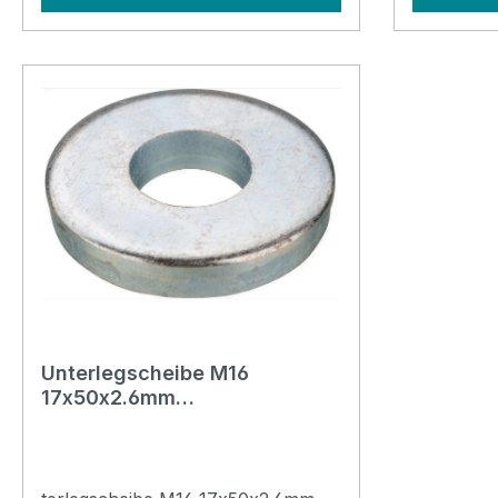
1.2mmGewicht: 0.03kg
Unterlegscheibe M16
17x50x2.6mm
Unterlagsscheibe