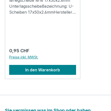
terlegscheibe M16 17x50x2.6mm
UnterlagsscheibeBezeichnung: U-
Scheiben 17x50x2.6mmHersteller:
DiverseEinsatz: Für Schrauben
M16Typ: U-ScheibeDurchmesser
aussen: 50mmDurchmesser innen:
17mmDicke: 2.6mmMaterial:
StahlNorm: DIN125Oberfläche:
vernickelt oder verchromtGewicht:
Regulärer Preis:
0,95 CHF
0.077kgGrösse Box: na
Preise inkl. MWSt.
In den Warenkorb
Sie vermissen was im Shop oder haben