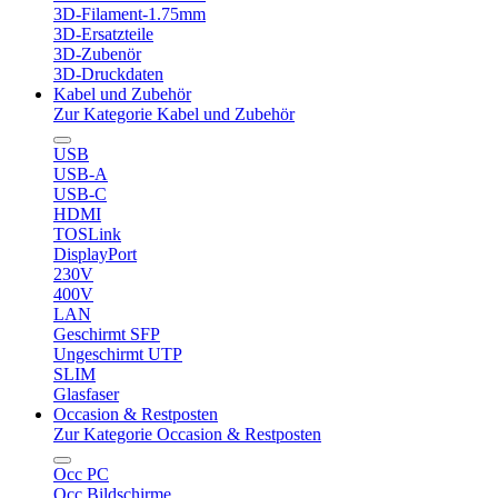
3D-Filament-1.75mm
3D-Ersatzteile
3D-Zubenör
3D-Druckdaten
Kabel und Zubehör
Zur Kategorie Kabel und Zubehör
USB
USB-A
USB-C
HDMI
TOSLink
DisplayPort
230V
400V
LAN
Geschirmt SFP
Ungeschirmt UTP
SLIM
Glasfaser
Occasion & Restposten
Zur Kategorie Occasion & Restposten
Occ PC
Occ Bildschirme