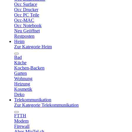
Occ Surface
Occ Drucker
Occ PC Teile
Occ-MAC
Occ Notebook
Neu Geöffnet
Restposten
Heim
Zur Kategorie Heim
Bad
Küche
Kochen-Backen
Garten
Wohnung
Heizung
Kosmetik
Deko
Telekommunikation
Zur Kategorie Telekommunikation
FTTH
Modem
Firewall
Abos MiaTel.ch