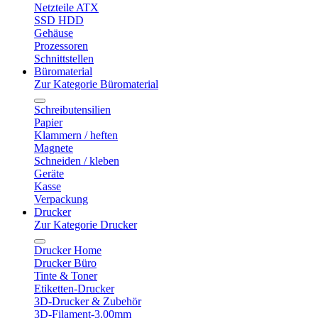
Netzteile ATX
SSD HDD
Gehäuse
Prozessoren
Schnittstellen
Büromaterial
Zur Kategorie Büromaterial
Schreibutensilien
Papier
Klammern / heften
Magnete
Schneiden / kleben
Geräte
Kasse
Verpackung
Drucker
Zur Kategorie Drucker
Drucker Home
Drucker Büro
Tinte & Toner
Etiketten-Drucker
3D-Drucker & Zubehör
3D-Filament-3.00mm