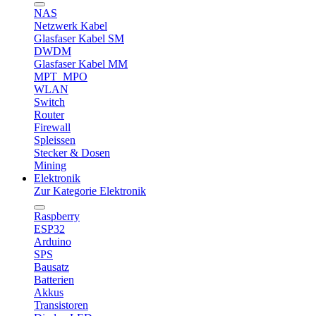
NAS
Netzwerk Kabel
Glasfaser Kabel SM
DWDM
Glasfaser Kabel MM
MPT_MPO
WLAN
Switch
Router
Firewall
Spleissen
Stecker & Dosen
Mining
Elektronik
Zur Kategorie Elektronik
Raspberry
ESP32
Arduino
SPS
Bausatz
Batterien
Akkus
Transistoren