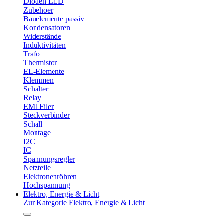
Dioden LED
Zubehoer
Bauelemente passiv
Kondensatoren
Widerstände
Induktivitäten
Trafo
Thermistor
EL-Elemente
Klemmen
Schalter
Relay
EMI Filer
Steckverbinder
Schall
Montage
I2C
IC
Spannungsregler
Netzteile
Elektronenröhren
Hochspannung
Elektro, Energie & Licht
Zur Kategorie Elektro, Energie & Licht