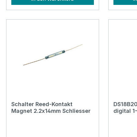
35nFTrägerplatte: 20x0.2mm
(-10°C bi
Piezo: 13.5x0.23mmAbmessungen:
ByteMessz
0.43x20mm
12-Bit (1/
Bit Seria
DS18S20 i
DS18B20
Schalter Reed-Kontakt
DS18B20
Magnet 2.2x14mm Schliesser
digital 