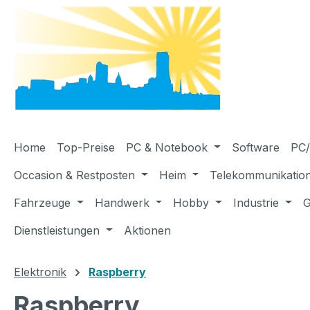
m Hauptinhalt springen
Zur Suche springen
Zur Hauptnavigation springen
Home
Top-Preise
PC & Notebook
Software
PC/
Occasion & Restposten
Heim
Telekommunikatio
Fahrzeuge
Handwerk
Hobby
Industrie
G
Dienstleistungen
Aktionen
Elektronik
Raspberry
Raspberry