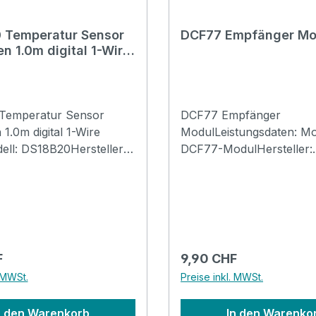
 Temperatur Sensor
DCF77 Empfänger Mo
n 1.0m digital 1-Wire
Temperatur Sensor
DCF77 Empfänger
1.0m digital 1-Wire
ModulLeistungsdaten: Mo
ll: DS18B20Hersteller:
DCF77-ModulHersteller:
miconductorKategorie:
verschiedene / PolinTyp:
endung: Digitaler
ElektronikFunktion: Emp
ser Temperatur
Funk Zeit Signal Frankfur
häuse: Hülse 5.0x50mm,
77.5kHzBetriebsspannung
 mit 1.0m
(1.2-3.3V) Stromaufnahme
abelSchnittstelle: 1-
90uAFrequenz:
 Preis:
Regulärer Preis:
F
9,90 CHF
ebsspannung: 3.0-
77.5kHzEmpfindlichkeit:
. MWSt.
Preise inkl. MWSt.
ereich: -55°C bis
>80uV/mEinschwingzeit:
auigkeit: Absolut: 0.5°C
SekundenAufbau: Anten
n den Warenkorb
In den Warenko