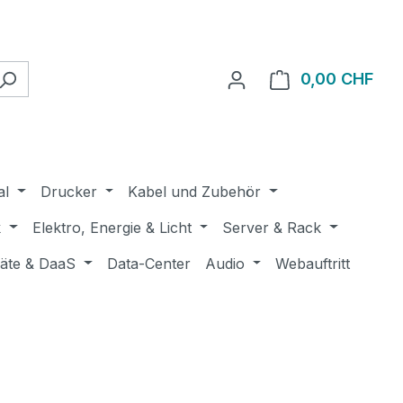
0,00 CHF
Ware
al
Drucker
Kabel und Zubehör
k
Elektro, Energie & Licht
Server & Rack
räte & DaaS
Data-Center
Audio
Webauftritt