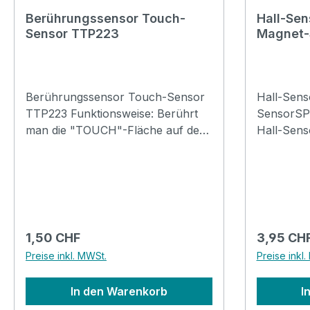
Berührungssensor Touch-
Hall-Sen
Sensor TTP223
Magnet-
Berührungssensor Touch-Sensor
Hall-Sens
TTP223 Funktionsweise: Berührt
SensorSPEZI
man die "TOUCH"-Fläche auf der
Hall-Sensor • Modell: 
Oberseite der Platine des Moduls,
Hersteller: • Hersteller-A
so misst der TTP223-IC die
Kategorie
Kapazitätsänderung der Sensor-
Anwendun
Fläche und schaltet seinen
Feldern • Gehäuse: TO-92 / SIP-3•
Ausgang entsprechend. Das Modul
Schnittste
verfügt zusätzlich über eine rote
Betriebss
Regulärer Preis:
Regulärer
1,50 CHF
3,95 CH
SMD-LED, die den aktuellen
Empfindli
Preise inkl. MWSt.
Preise inkl
Zustand
Messberei
anzeigt.Leistungsdaten: Modell:
Ausgangss
In den Warenkorb
I
Touch-SensorHersteller:
GND, 10mA V