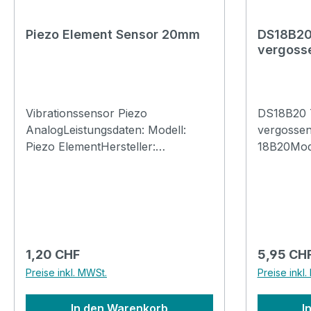
Piezo Element Sensor 20mm
DS18B20
vergosse
18B20
Vibrationssensor Piezo
DS18B20 
AnalogLeistungsdaten: Modell:
vergossen 
Piezo ElementHersteller:
18B20Mode
verschiedeneTyp:
Dallas Se
ElektronikEmpfindlichkeit:
SensorAnw
NASensortyp: Piezo EPZ-
hochpräzi
20MS64WBetriebsspannung: vom
SensorGe
SensorStromaufnahme:
vergossen
0mAAusgangssignal: Analog
Anschlussk
Regulärer Preis:
Regulärer
1,20 CHF
5,95 CH
PegelDurchmesser Sensor:
WireBetri
Preise inkl. MWSt.
Preise inkl
2.0cmResonanz-Frequenz:
5.5VMessb
6'400HzImpedanz: 400RKapazität:
+125°CGen
In den Warenkorb
I