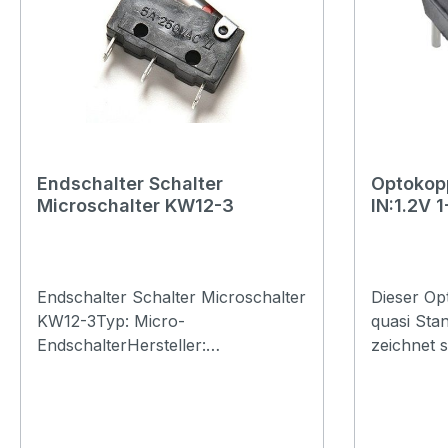
max 200VSchaltzeit:
0.4mSekKontaktwiderstand:
0.1RRastermass:
LötanschlussAnschluss:
LötanschlussGrösse: 2.2x14mm
Endschalter Schalter
Optokop
Microschalter KW12-3
IN:1.2V
0.05A 4
Endschalter Schalter Microschalter
Dieser Opt
KW12-3Typ: Micro-
quasi Stan
EndschalterHersteller:
zeichnet 
ChinaEinsatz: Endschalter für
Übertragu
mechanische
einer seh
AntriebeSpannungsfestigkeit:
Isolations
48VDC (125VAC)Strom: max. 5
rms.Model