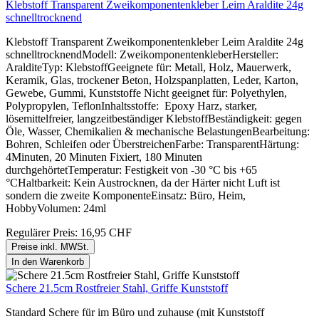
Klebstoff Transparent Zweikomponentenkleber Leim Araldite 24g
schnelltrocknend
Klebstoff Transparent Zweikomponentenkleber Leim Araldite 24g
schnelltrocknendModell: ZweikomponentenkleberHersteller:
AralditeTyp: KlebstoffGeeignete für: Metall, Holz, Mauerwerk,
Keramik, Glas, trockener Beton, Holzspanplatten, Leder, Karton,
Gewebe, Gummi, Kunststoffe Nicht geeignet für: Polyethylen,
Polypropylen, TeflonInhaltsstoffe: Epoxy Harz, starker,
lösemittelfreier, langzeitbeständiger KlebstoffBeständigkeit: gegen
Öle, Wasser, Chemikalien & mechanische BelastungenBearbeitung:
Bohren, Schleifen oder ÜberstreichenFarbe: TransparentHärtung:
4Minuten, 20 Minuten Fixiert, 180 Minuten
durchgehörtetTemperatur: Festigkeit von -30 °C bis +65
°CHaltbarkeit: Kein Austrocknen, da der Härter nicht Luft ist
sondern die zweite KomponenteEinsatz: Büro, Heim,
HobbyVolumen: 24ml
Regulärer Preis:
16,95 CHF
Preise inkl. MWSt.
In den Warenkorb
Schere 21.5cm Rostfreier Stahl, Griffe Kunststoff
Standard Schere für im Büro und zuhause (mit Kunststoff