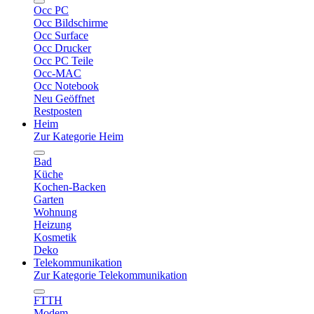
Occ PC
Occ Bildschirme
Occ Surface
Occ Drucker
Occ PC Teile
Occ-MAC
Occ Notebook
Neu Geöffnet
Restposten
Heim
Zur Kategorie Heim
Bad
Küche
Kochen-Backen
Garten
Wohnung
Heizung
Kosmetik
Deko
Telekommunikation
Zur Kategorie Telekommunikation
FTTH
Modem