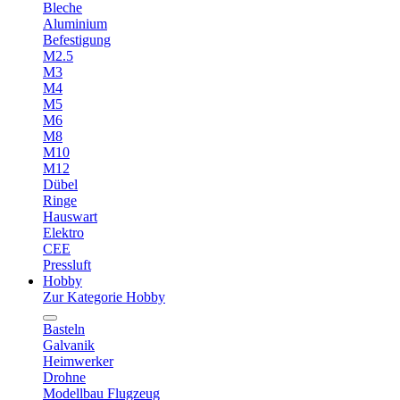
Bleche
Aluminium
Befestigung
M2.5
M3
M4
M5
M6
M8
M10
M12
Dübel
Ringe
Hauswart
Elektro
CEE
Pressluft
Hobby
Zur Kategorie Hobby
Basteln
Galvanik
Heimwerker
Drohne
Modellbau Flugzeug