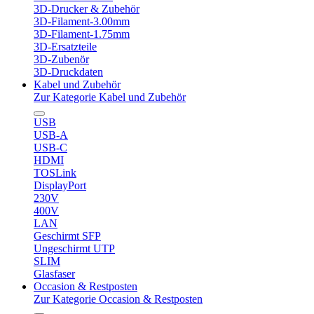
3D-Drucker & Zubehör
3D-Filament-3.00mm
3D-Filament-1.75mm
3D-Ersatzteile
3D-Zubenör
3D-Druckdaten
Kabel und Zubehör
Zur Kategorie Kabel und Zubehör
USB
USB-A
USB-C
HDMI
TOSLink
DisplayPort
230V
400V
LAN
Geschirmt SFP
Ungeschirmt UTP
SLIM
Glasfaser
Occasion & Restposten
Zur Kategorie Occasion & Restposten