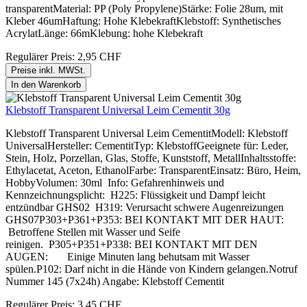
transparentMaterial: PP (Poly Propylene)Stärke: Folie 28um, mit
Kleber 46umHaftung: Hohe KlebekraftKlebstoff: Synthetisches
AcrylatLänge: 66mKlebung: hohe Klebekraft
Regulärer Preis:
2,95 CHF
Preise inkl. MWSt.
In den Warenkorb
Klebstoff Transparent Universal Leim Cementit 30g
Klebstoff Transparent Universal Leim CementitModell: Klebstoff
UniversalHersteller: CementitTyp: KlebstoffGeeignete für: Leder,
Stein, Holz, Porzellan, Glas, Stoffe, Kunststoff, MetallInhaltsstoffe:
Ethylacetat, Aceton, EthanolFarbe: TransparentEinsatz: Büro, Heim,
HobbyVolumen: 30ml Info: Gefahrenhinweis und
Kennzeichnungsplicht: H225: Flüssigkeit und Dampf leicht
entzündbar GHS02 H319: Verursacht schwere Augenreizungen
GHS07P303+P361+P353: BEI KONTAKT MIT DER HAUT:
Betroffene Stellen mit Wasser und Seife
reinigen. P305+P351+P338: BEI KONTAKT MIT DEN
AUGEN: Einige Minuten lang behutsam mit Wasser
spülen.P102: Darf nicht in die Hände von Kindern gelangen.Notruf
Nummer 145 (7x24h) Angabe: Klebstoff Cementit
Regulärer Preis:
3,45 CHF