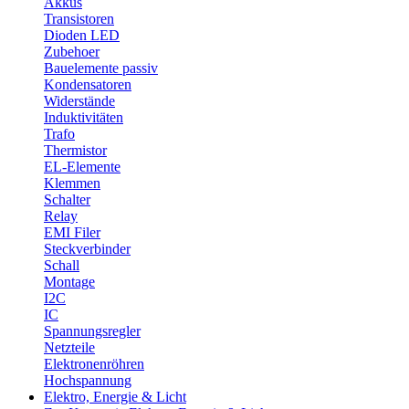
Akkus
Transistoren
Dioden LED
Zubehoer
Bauelemente passiv
Kondensatoren
Widerstände
Induktivitäten
Trafo
Thermistor
EL-Elemente
Klemmen
Schalter
Relay
EMI Filer
Steckverbinder
Schall
Montage
I2C
IC
Spannungsregler
Netzteile
Elektronenröhren
Hochspannung
Elektro, Energie & Licht