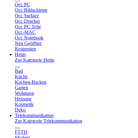
Occ PC
Occ Bildschirme
Occ Surface
Occ Drucker
Occ PC Teile
Occ-MAC
Occ Notebook
Neu Geöffnet
Restposten
Heim
Zur Kategorie Heim
Bad
Küche
Kochen-Backen
Garten
Wohnung
Heizung
Kosmetik
Deko
Telekommunikation
Zur Kategorie Telekommunikation
FTTH
Modem