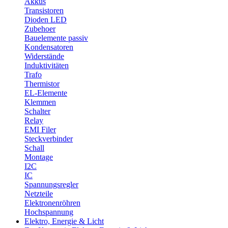
Akkus
Transistoren
Dioden LED
Zubehoer
Bauelemente passiv
Kondensatoren
Widerstände
Induktivitäten
Trafo
Thermistor
EL-Elemente
Klemmen
Schalter
Relay
EMI Filer
Steckverbinder
Schall
Montage
I2C
IC
Spannungsregler
Netzteile
Elektronenröhren
Hochspannung
Elektro, Energie & Licht