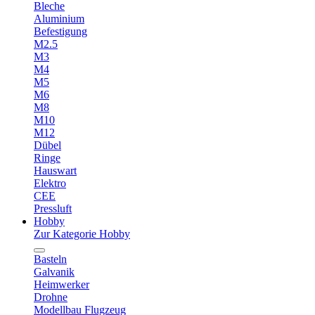
Bleche
Aluminium
Befestigung
M2.5
M3
M4
M5
M6
M8
M10
M12
Dübel
Ringe
Hauswart
Elektro
CEE
Pressluft
Hobby
Zur Kategorie Hobby
Basteln
Galvanik
Heimwerker
Drohne
Modellbau Flugzeug