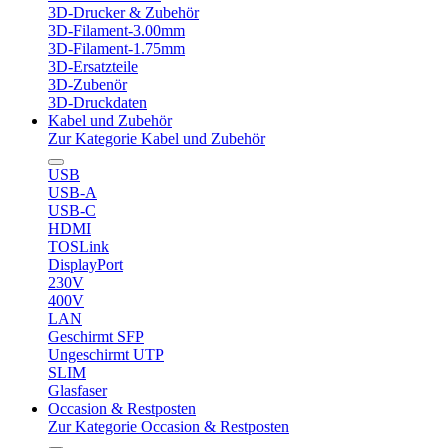
3D-Drucker & Zubehör
3D-Filament-3.00mm
3D-Filament-1.75mm
3D-Ersatzteile
3D-Zubenör
3D-Druckdaten
Kabel und Zubehör
Zur Kategorie Kabel und Zubehör
USB
USB-A
USB-C
HDMI
TOSLink
DisplayPort
230V
400V
LAN
Geschirmt SFP
Ungeschirmt UTP
SLIM
Glasfaser
Occasion & Restposten
Zur Kategorie Occasion & Restposten