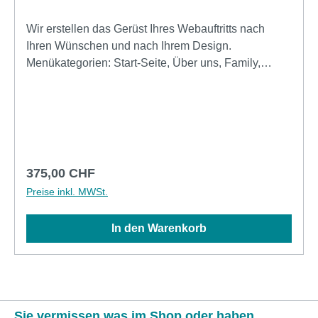
Wir erstellen das Gerüst Ihres Webauftritts nach
Ihren Wünschen und nach Ihrem Design.
Menükategorien: Start-Seite, Über uns, Family,
Hobby, Galerie, Kontakt, oder passende nach
Wunsch. Inkl. Mail-Formular, Integration von bis 20
angelieferten Bildern ohne Nachbearbeitung. Per
Fernwartung richten wir Ihnen Ihre Management
Software ein inkl. On-Line Handbuch. Schulung und
Support bei Bedarf, verrechnet nach Aufwand.
Regulärer Preis:
375,00 CHF
Preise inkl. MWSt.
In den Warenkorb
Sie vermissen was im Shop oder haben