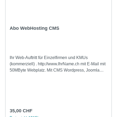
Abo WebHosting CMS
Ihr Web-Auftritt für Einzelfirmen und KMUs
(kommerziell) . http://www.IhrName.ch mit E-Mail mit
50MByte Webplatz. Mit CMS Wordpress, Joomla
oder weitere mit PHP und MySQL mit FTP Zugang.
Vorinstallation Joomla, Wordpress oder WebSite X5
Evolution. Das Abo wird jeweils für ein Jahr
abgerechnet, der angegebene Preis ist pro Monat
inkl. MWSt. Zuzüglich Domänen Register Gebühren
bei .ch Domänen Fr. 20.-/Jahr (Keine einmaligen
Regulärer Preis:
35,00 CHF
Einrichtungskosten)Technische Daten: Modell: Web