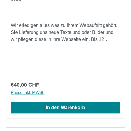
Wir erledigen alles was zu Ihrem Webauftritt gehört.
Sie Lieferung uns neue Texte und oder Bilder und
wir pflegen diese in Ihre Webseite ein. Bis 12
Anpassungsaufträge pro Jahr sind in diesem
Unterhalt-Abo inkl. und bis 20 angelieferte Bildern
ohne Nachbearbeitung. Gem. Ihrem eMail passen
wir alles Ihren Wünschen an. Jeweils inkl. sind
Nachbesserungen und kleine weitere Anpassungen.
Regulärer Preis:
640,00 CHF
Preise inkl. MWSt.
In den Warenkorb