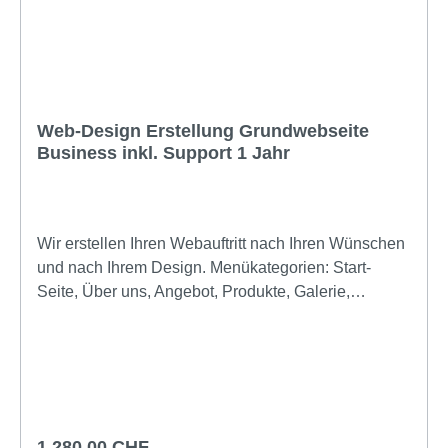
Web-Design Erstellung Grundwebseite
Business inkl. Support 1 Jahr
Wir erstellen Ihren Webauftritt nach Ihren Wünschen
und nach Ihrem Design. Menükategorien: Start-
Seite, Über uns, Angebot, Produkte, Galerie,
Geschichte, Kontakt, oder passende nach Wunsch.
Inkl. Mail-Formular, Integration von bis 20
angelieferten Bildern ohne Nachbearbeitung. Bei
einem persönlichen Gespräch passen wir alles Ihren
Wünschen an. Inkl. Managementzugang Installation
der Management Software auf Ihrem PC inkl.
Regulärer Preis:
1.280,00 CHF