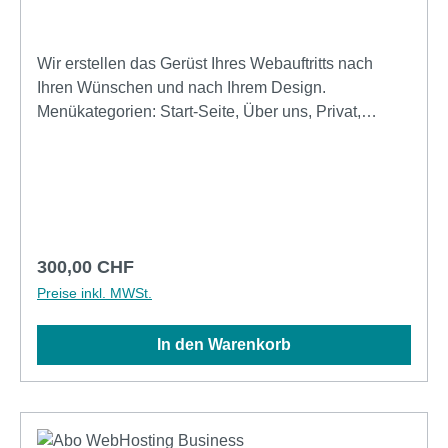
Wir erstellen das Gerüst Ihres Webauftritts nach
Ihren Wünschen und nach Ihrem Design.
Menükategorien: Start-Seite, Über uns, Privat,
Galerie, Kontakt, oder passende nach Wunsch. Per
Fernwartung richten wir Ihnen Ihre Management
Software ein inkl. OnLine Handbuch. Schulung und
Support bei Bedarf, verrechnet nach Aufwand.
Regulärer Preis:
300,00 CHF
Preise inkl. MWSt.
In den Warenkorb