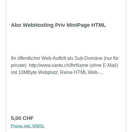
Abo WebHosting Priv MiniPage HTML
Ihr öffentlicher Web-Auftritt als Sub-Domäne (nur für
private) http://www.xanto.ch/IhrName (ohne E-Mail)
mit 10MByte Webplatz. Reine HTML Web-
Präsentation mit FTP Zugang. Kompatibel mit NVU,
WinWord-HTML, WebSite X5 Evolution. Das Abo
wird jeweils für ein Jahr abgerechnet, der
angegebene Preis ist pro Monat inkl. MWSt. (Keine
einmaligen Einrichtungskosten)Technische Daten:
Modell: Web HostingHersteller: SYSTEM-CLINCH
Regulärer Preis:
5,00 CHF
Internet Services GmbHTyp: Web-Hosting Priv
Preise inkl. MWSt.
MiniPlatz: 10MByteEinmalige Kosten: keineSupport: