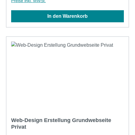
Preise inkl. MWSt.
HostingHersteller: SYSTEM-CLINCH Internet
Services GmbHTyp: Web-Hosting CMSPlatz:
In den Warenkorb
50MByteEinmalige Kosten: keineSupport: Inkl. für
Zugriff (FTP UpLoad) Standort: Winterthur oder
ZürichProduktart: Abo, Miete pro MonatService Typ:
NBD via HelpDesk (Ticketsystem)
Web-Design Erstellung Grundwebseite
Privat