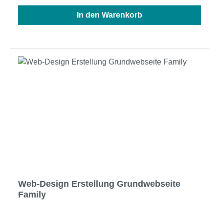
Inkl. für Zugriff (FTP UpLoad) Standort: Winterthur
In den Warenkorb
oder ZürichProduktart: Abo, Miete pro MonatService
Typ: NBD via HelpDesk (Ticketsystem)
Web-Design Erstellung Grundwebseite
Family