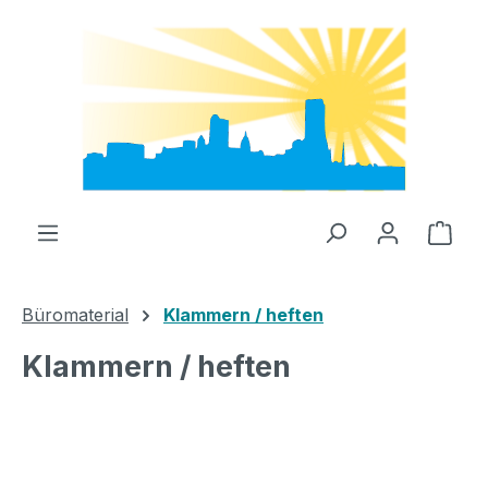
Zum Hauptinhalt springen
Ware
Büromaterial
Klammern / heften
Klammern / heften