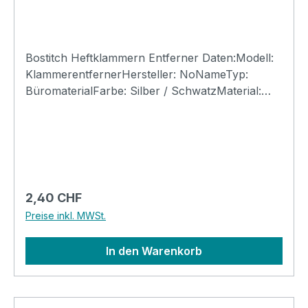
Bostitch Heftklammern Entferner Daten:Modell:
KlammerentfernerHersteller: NoNameTyp:
BüromaterialFarbe: Silber / SchwatzMaterial:
Stahl / KunststoffBreite: 20mm
Regulärer Preis:
2,40 CHF
Preise inkl. MWSt.
In den Warenkorb