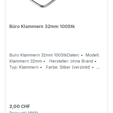
Büro Klammern 32mm 100Stk
Büro Klammern 32mm 100StkDaten: • Modell:
Klammern 32mm • Hersteller: ohne Brand •
Typ: Klammern • Farbe: Silber (verzinkt) •
Material: Stahl • Länge: 32mm • Menge: 100
Stk.
Regulärer Preis:
2,00 CHF
Preise inkl. MWSt.