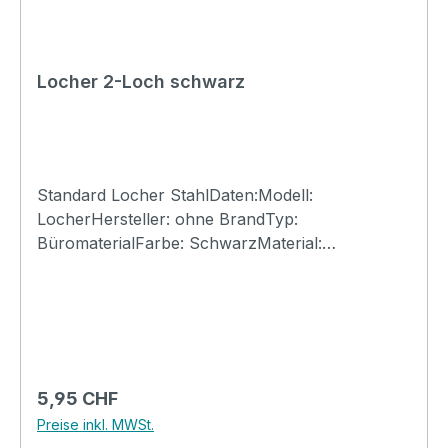
Locher 2-Loch schwarz
Standard Locher StahlDaten:Modell:
LocherHersteller: ohne BrandTyp:
BüromaterialFarbe: SchwarzMaterial:
StahlLochabstand: 8cmKapazität: bis 10 Seiten
Regulärer Preis:
5,95 CHF
Preise inkl. MWSt.