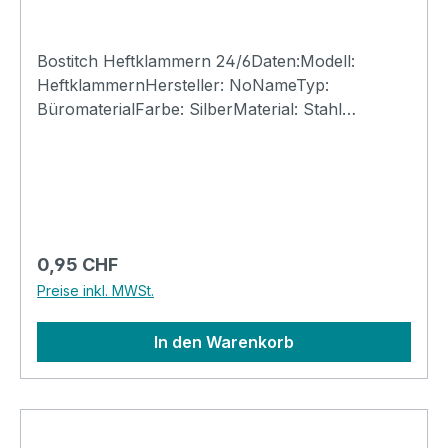
Bostitch Heftklammern 24/6Daten:Modell:
HeftklammernHersteller: NoNameTyp:
BüromaterialFarbe: SilberMaterial: Stahl
verzinktKlammern: 24/6Schenkel: 6mmDIN:
7405Menge: 1'000 Stk.Heftkapazität: bis 25
Seiten
Regulärer Preis:
0,95 CHF
Preise inkl. MWSt.
In den Warenkorb