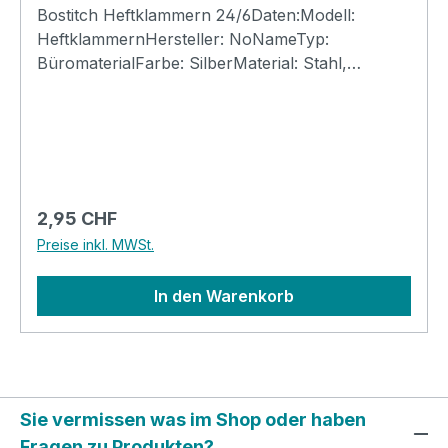
Bostitch Heftklammern 24/6Daten:Modell:
HeftklammernHersteller: NoNameTyp:
BüromaterialFarbe: SilberMaterial: Stahl,
verzinktKlammern: 24/6Schenkel: 6mmDIN:
7405Menge: 1'000 Stk.Heftkapazität: bis 25
Seiten
Regulärer Preis:
2,95 CHF
Preise inkl. MWSt.
In den Warenkorb
Sie vermissen was im Shop oder haben
Fragen zu Produkten?