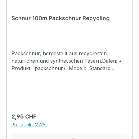
Schnur 100m Packschnur Recycling
Packschnur, hergestellt aus recyclierten
natürlichen und synthetischen Fasern.Daten: •
Produkt: packschnur• Modell: Standard
Recycling• Hersteller: Diverse• Kategorie:
Verpackung • Einsatz: Binden, verpacken,
Basteln (Für Haus, Hof und Handwerk)• Stärke:
2.0mm• Länge: 100m • Festigkeit: ca. 45kg•
Fabe: mehrfarbig, (rot weiss oder andere
Farben, je nach Lieferant)• Grösse: 10x10x9cm
Regulärer Preis:
2,95 CHF
0.2kg
Preise inkl. MWSt.