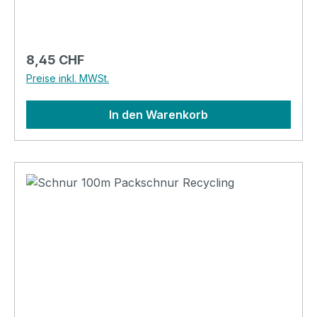
KlammernFarbe: schwarzMaterial: Stahl
(rostfrei)Abmessungen: 7.3cm Durchmesser,
6cm hoch
Regulärer Preis:
8,45 CHF
Preise inkl. MWSt.
In den Warenkorb