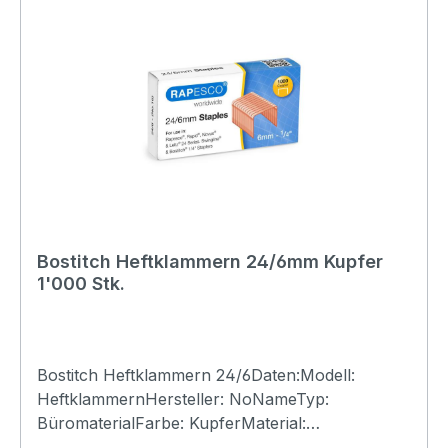
Bostitch Heftklammern 24/6mm Kupfer
1'000 Stk.
Bostitch Heftklammern 24/6Daten:Modell:
HeftklammernHersteller: NoNameTyp:
BüromaterialFarbe: KupferMaterial:
KupferKlammern: 24/6Schenkel: 6mmMenge: