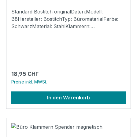
Standard Bostitch originalDaten:Modell:
B8Hersteller: BostitchTyp: BüromaterialFarbe:
SchwarzMaterial: StahlKlammern:
24/6mmHeftkapazität: bis 30 Seiten
Regulärer Preis:
18,95 CHF
Preise inkl. MWSt.
In den Warenkorb