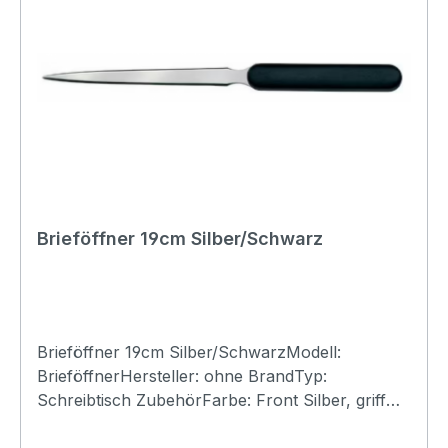
Brieföffner 19cm Silber/Schwarz
Brieföffner 19cm Silber/SchwarzModell:
BrieföffnerHersteller: ohne BrandTyp:
Schreibtisch ZubehörFarbe: Front Silber, griff
SchwarzMaterial: Metall / KunststoffGrösse:
19cm langGewicht: 0.03kg