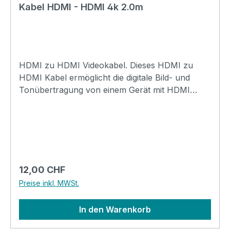
Kabel HDMI - HDMI 4k 2.0m
HDMI zu HDMI Videokabel. Dieses HDMI zu
HDMI Kabel ermöglicht die digitale Bild- und
Tonübertragung von einem Gerät mit HDMI
Anschluss (PC, Notebook, SetTop-Box, usw.) zu
einem Bildschirm mit HDMI Anschluss. Dabei
werden Auflösungen bis Full HD (1920 x 1080p)
unterstützt.Technische Daten:Modell:
VideokabelStecker Seite-A: HDMI-A (PC,
SetTop-Box, Notebook)Stecker Seite-B: HDMI-
Regulärer Preis:
12,00 CHF
A (Bildschirm)Auflösungen: bis 1920x1080
Preise inkl. MWSt.
(1080p) / 4096x2160Standard: HDMI
1.4Kabeldurchmesser: 6.0mmExtra: Vergoldete
In den Warenkorb
Steckkontakte Länge: 1.8m (oder 2.0m)Farbe:
schwarz