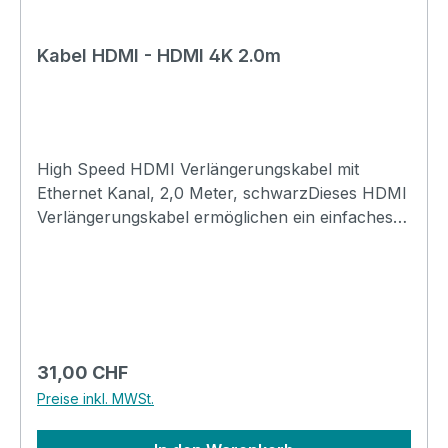
Kabel HDMI - HDMI 4K 2.0m
High Speed HDMI Verlängerungskabel mit
Ethernet Kanal, 2,0 Meter, schwarzDieses HDMI
Verlängerungskabel ermöglichen ein einfaches
und hochwertiges Verlängern von zwei HDMI
Kabeln. Ideal geeignet um ein vorhandenes
HDMI Kabel zu verlängern.- High Speed HDMI
für 3D und HDTV Auflösungen bis 4k (2160p)-
Integrierter Ethernet Kanal für 100 MBit
Netzwerk Übertragung via HDMI- Hochreine
Regulärer Preis:
31,00 CHF
verzinnte OFC Kupferleiter und 3-fach
Preise inkl. MWSt.
Schirmung für optimale Übertragungsqualität-
Innovatives Secure Lock System für HDMI