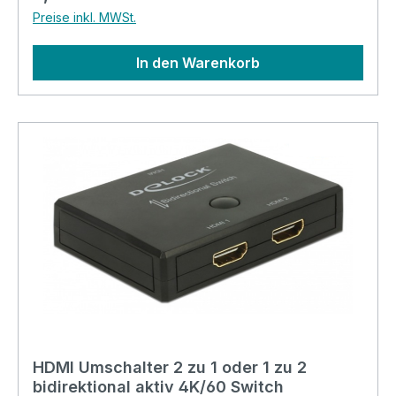
Schirmung auf 8mm zurückschlagen
Preise inkl. MWSt.
(Dielektrikum freigelegt)3. Innenleiter 8mm
(Abmanteln)4. F-Stecker 7.0mm Aufdrehen (Bis
In den Warenkorb
das Dielektrikum im Stecker statt anliegt)
HDMI Umschalter 2 zu 1 oder 1 zu 2
bidirektional aktiv 4K/60 Switch