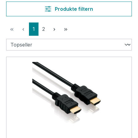
Produkte filtern
Seite
Seite
1
2