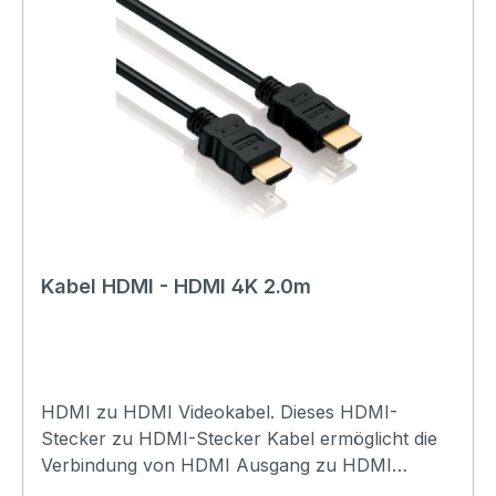
7680x4320) • Umschaltung: Per Taste am Gerät
• Technologie: Aktiv, Stromversorgung via
HDMI • Stromversorgung: via USB Kabel, das
wird nur benötigt, wenn auf dem HDMI kein
Strom vorhanden ist • Gehäuse: Stahl • Farbe:
schwarz • Grösse: 83x63x18mm• Gewicht: 0.1kg
Kabel HDMI - HDMI 4K 2.0m
HDMI zu HDMI Videokabel. Dieses HDMI-
Stecker zu HDMI-Stecker Kabel ermöglicht die
Verbindung von HDMI Ausgang zu HDMI
Eingang (z.B. PC oder TV SetTopBox an einen