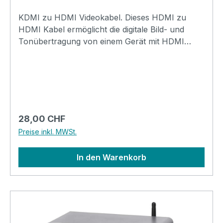
KDMI zu HDMI Videokabel. Dieses HDMI zu
HDMI Kabel ermöglicht die digitale Bild- und
Tonübertragung von einem Gerät mit HDMI
Anschluss (PC, Notebook, SetTop-Box, usw.) zu
einem Bildschirm mit HDMI Anschluss. Dabei
werden Auflösungen bis 4K UHD 4096x2160
unterstützt.Kabel längen 15m und 20m auf
AnfrageTechnische Daten:Modell:
VideokabelStecker Seite-A: HDMI-A (PC, TV,
Regulärer Preis:
28,00 CHF
SetTop-Box, Notebook)Stecker Seite-B: HDMI-
Preise inkl. MWSt.
A (Bildschirm)Auflösungen: bis 4K UHD
4096x2160Ethernet: bis 100MBit/sStandard:
In den Warenkorb
HDMI 1.4Kabeldurchmesser: 7.3mmExtra:
Vergoldete Steckkontakte Länge: 5.0mFarbe:
schwarz