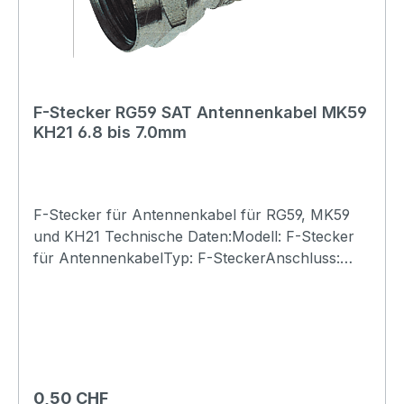
F-Stecker RG59 SAT Antennenkabel MK59
KH21 6.8 bis 7.0mm
F-Stecker für Antennenkabel für RG59, MK59
und KH21 Technische Daten:Modell: F-Stecker
für AntennenkabelTyp: F-SteckerAnschluss:
10mm SchraubverschlussKabel-Typ:
Kabeldurchmesser 7-0mm (so wie 6.8mm)
AussenMontage: Zur werkzeuglosen
MontageMaterial: Zink-NickelFarbe:
SilbrigAnleitung zur Werkzeuglosen F-Stecker
Montage:1. Mantel 12mm (Abmanteln)2.
Regulärer Preis:
0,50 CHF