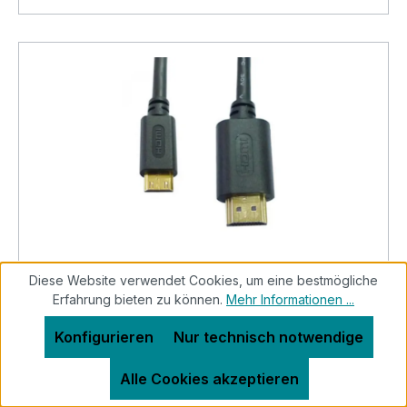
Diese Website verwendet Cookies, um eine bestmögliche
Kabel HDMI-A - HDMI-D 1080i 1.5m
Erfahrung bieten zu können.
Mehr Informationen ...
Konfigurieren
Nur technisch notwendige
Alle Cookies akzeptieren
HDMI-D zu HDMI-A Videokabel. Dieses HDMI