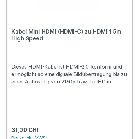
Kabel Mini HDMI (HDMI-C) zu HDMI 1.5m
High Speed
Dieses HDMI-Kabel ist HDMI-2.0-konform und
ermöglicht so eine digitale Bildübertragung bis zu
einer Auflösung von 2160p bzw. FullHD in
3D.Technische Daten:Modell:
AnschlusskabelStecker Seite-A: HDMIStecker
Seite-B: Mini-HDMI (HDMI-C)Länge: 1.5mFarbe:
schwarz
Regulärer Preis:
31,00 CHF
Preise inkl. MWSt.