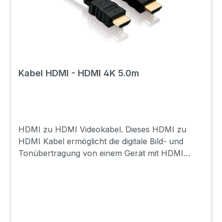
Kabel HDMI - HDMI 4K 5.0m
HDMI zu HDMI Videokabel. Dieses HDMI zu
HDMI Kabel ermöglicht die digitale Bild- und
Tonübertragung von einem Gerät mit HDMI
Anschluss (PC, Notebook, SetTop-Box, usw.) zu
einem Bildschirm mit HDMI Anschluss. Dabei
werden Auflösungen bis 4K UHD 4096x2160
unterstützt.Technische Daten:Modell:
VideokabelStecker Seite-A: HDMI-A (PC, TV,