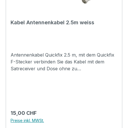
Kabel Antennenkabel 2.5m weiss
Antennenkabel Quickfix 2.5 m, mit dem Quickfix
F-Stecker verbinden Sie das Kabel mit dem
Satreceiver und Dose ohne zu
schrauben.Technische Daten:Modell:
AntennenkabelTyp: KabelStecker: F-
SteckerKabeldurchmesser 6,8 mmSchirmung:
doppelt geschirmt mit Quickfix-
SteckernSchirmungsmass: > 80 dB
(UHF/VHF)Cu-Geflecht: 48 x 0,12 mmLänge:
Regulärer Preis:
15,00 CHF
2.5mFarbe: weiss
Preise inkl. MWSt.