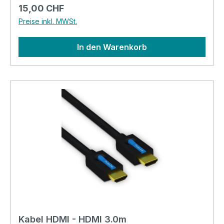
SetTop-Box, Notebook)Stecker Seite-B: HDMI-
Regulärer Preis:
15,00 CHF
A (Bildschirm)Auflösungen: bis 4K UHD
Preise inkl. MWSt.
4096x2160Ethernet: bis 100MBit/sStandard:
HDMI 1.4Kabeldurchmesser: 6.0mmExtra:
In den Warenkorb
Vergoldete Steckkontakte Länge: 5.0mFarbe:
schwarz
Kabel HDMI - HDMI 3.0m