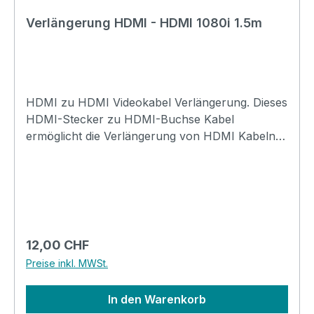
Verlängerung HDMI - HDMI 1080i 1.5m
HDMI zu HDMI Videokabel Verlängerung. Dieses
HDMI-Stecker zu HDMI-Buchse Kabel
ermöglicht die Verlängerung von HDMI Kabeln
mit digitaler Bild- und Tonübertragung. Dabei
werden Auflösungen bis 1080i
unterstützt.Technische Daten:Modell:
VideokabelStecker Seite-A: HDMI-A
(Stecker)Stecker Seite-B: HDMI-A
(Buchse)Auflösungen: bis 1080i (bis
Regulärer Preis:
12,00 CHF
2560x1440)Standard: HDMI
Preise inkl. MWSt.
1.3Kabeldurchmesser: 6.0mmEthernet:
NeinExtra: Vergoldete Steckkontakte Länge:
In den Warenkorb
1.5mFarbe: schwarz