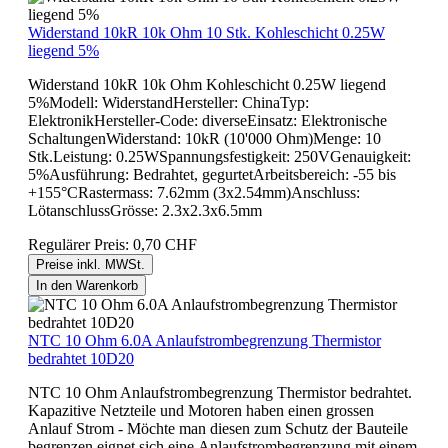
Widerstand 10kR 10k Ohm 10 Stk. Kohleschicht 0.25W
liegend 5%
Widerstand 10kR 10k Ohm Kohleschicht 0.25W liegend
5%Modell: WiderstandHersteller: ChinaTyp:
ElektronikHersteller-Code: diverseEinsatz: Elektronische
SchaltungenWiderstand: 10kR (10'000 Ohm)Menge: 10
Stk.Leistung: 0.25WSpannungsfestigkeit: 250VGenauigkeit:
5%Ausführung: Bedrahtet, gegurtetArbeitsbereich: -55 bis
+155°CRastermass: 7.62mm (3x2.54mm)Anschluss:
LötanschlussGrösse: 2.3x2.3x6.5mm
Regulärer Preis:
0,70 CHF
Preise inkl. MWSt.
In den Warenkorb
NTC 10 Ohm 6.0A Anlaufstrombegrenzung Thermistor
bedrahtet 10D20
NTC 10 Ohm Anlaufstrombegrenzung Thermistor bedrahtet.
Kapazitive Netzteile und Motoren haben einen grossen
Anlauf Strom - Möchte man diesen zum Schutz der Bauteile
begrenzen eignet sich eine Anlaufstrombegrenzung mit einem