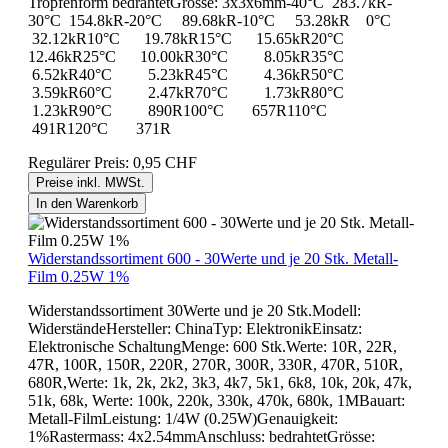
Tropfenform bedrahtetGrösse: 3x3x6mm-40°C 283.7kR-
30°C 154.8kR-20°C 89.68kR-10°C 53.28kR 0°C
32.12kR10°C 19.78kR15°C 15.65kR20°C
12.46kR25°C 10.00kR30°C 8.05kR35°C
6.52kR40°C 5.23kR45°C 4.36kR50°C
3.59kR60°C 2.47kR70°C 1.73kR80°C
1.23kR90°C 890R100°C 657R110°C
491R120°C 371R
Regulärer Preis:
0,95 CHF
Preise inkl. MWSt.
In den Warenkorb
Widerstandssortiment 600 - 30Werte und je 20 Stk. Metall-
Film 0.25W 1%
Widerstandssortiment 30Werte und je 20 Stk.Modell:
WiderständeHersteller: ChinaTyp: ElektronikEinsatz:
Elektronische SchaltungMenge: 600 Stk.Werte: 10R, 22R,
47R, 100R, 150R, 220R, 270R, 300R, 330R, 470R, 510R,
680R,Werte: 1k, 2k, 2k2, 3k3, 4k7, 5k1, 6k8, 10k, 20k, 47k,
51k, 68k, Werte: 100k, 220k, 330k, 470k, 680k, 1MBauart:
Metall-FilmLeistung: 1/4W (0.25W)Genauigkeit:
1%Rastermass: 4x2.54mmAnschluss: bedrahtetGrösse: