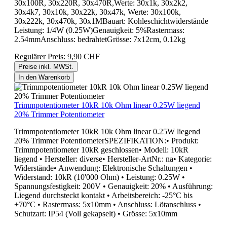
30x100R, 30x220R, 30x470R,Werte: 30x1k, 30x2k2,
30x4k7, 30x10k, 30x22k, 30x47k, Werte: 30x100k,
30x222k, 30x470k, 30x1MBauart: Kohleschichtwiderstände
Leistung: 1/4W (0.25W)Genauigkeit: 5%Rastermass:
2.54mmAnschluss: bedrahtetGrösse: 7x12cm, 0.12kg
Regulärer Preis:
9,90 CHF
Preise inkl. MWSt.
In den Warenkorb
Trimmpotentiometer 10kR 10k Ohm linear 0.25W liegend
20% Trimmer Potentiometer
Trimmpotentiometer 10kR 10k Ohm linear 0.25W liegend
20% Trimmer PotentiometerSPEZIFIKATION:• Produkt:
Trimmpotentiometer 10kR geschlossen• Modell: 10kR
liegend • Hersteller: diverse• Hersteller-ArtNr.: na• Kategorie:
Widerstände• Anwendung: Elektronische Schaltungen •
Widerstand: 10kR (10'000 Ohm) • Leistung: 0.25W •
Spannungsfestigkeit: 200V • Genauigkeit: 20% • Ausführung:
Liegend durchsteckt kontakt • Arbeitsbereich: -25°C bis
+70°C • Rastermass: 5x10mm • Anschluss: Lötanschluss •
Schutzart: IP54 (Voll gekapselt) • Grösse: 5x10mm