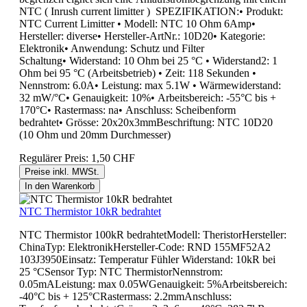
NTC ( Inrush current limitter ) SPEZIFIKATION:• Produkt:
NTC Current Limitter • Modell: NTC 10 Ohm 6Amp•
Hersteller: diverse• Hersteller-ArtNr.: 10D20• Kategorie:
Elektronik• Anwendung: Schutz und Filter
Schaltung• Widerstand: 10 Ohm bei 25 °C • Widerstand2: 1
Ohm bei 95 °C (Arbeitsbetrieb) • Zeit: 118 Sekunden •
Nennstrom: 6.0A• Leistung: max 5.1W • Wärmewiderstand:
32 mW/°C• Genauigkeit: 10%• Arbeitsbereich: -55°C bis +
170°C• Rastermass: na• Anschluss: Scheibenform
bedrahtet• Grösse: 20x20x3mmBeschriftung: NTC 10D20
(10 Ohm und 20mm Durchmesser)
Regulärer Preis:
1,50 CHF
Preise inkl. MWSt.
In den Warenkorb
NTC Thermistor 10kR bedrahtet
NTC Thermistor 100kR bedrahtetModell: TheristorHersteller:
ChinaTyp: ElektronikHersteller-Code: RND 155MF52A2
103J3950Einsatz: Temperatur Fühler Widerstand: 10kR bei
25 °CSensor Typ: NTC ThermistorNennstrom:
0.05mALeistung: max 0.05WGenauigkeit: 5%Arbeitsbereich:
-40°C bis + 125°CRastermass: 2.2mmAnschluss: