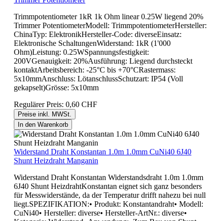
Trimmpotentiometer 1kR 1k Ohm linear 0.25W liegend 20%
Trimmer PotentiometerModell: TrimmpotentiometerHersteller:
ChinaTyp: ElektronikHersteller-Code: diverseEinsatz:
Elektronische SchaltungenWiderstand: 1kR (1'000
Ohm)Leistung: 0.25WSpannungsfestigkeit:
200VGenauigkeit: 20%Ausführung: Liegend durchsteckt
kontaktArbeitsbereich: -25°C bis +70°CRastermass:
5x10mmAnschluss: LötanschlussSchutzart: IP54 (Voll
gekapselt)Grösse: 5x10mm
Regulärer Preis:
0,60 CHF
Preise inkl. MWSt.
In den Warenkorb
Widerstand Draht Konstantan 1.0m 1.0mm CuNi40 6J40
Shunt Heizdraht Manganin
Widerstand Draht Konstantan Widerstandsdraht 1.0m 1.0mm
6J40 Shunt HeizdrahtKonstantan eignet sich ganz besonders
für Messwiderstände, da der Temperatur drifft nahezu bei null
liegt.SPEZIFIKATION:• Produkt: Konstantandraht• Modell:
CuNi40• Hersteller: diverse• Hersteller-ArtNr.: diverse•