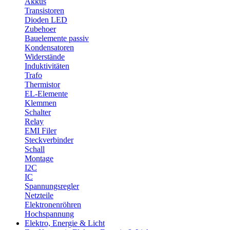
Akkus
Transistoren
Dioden LED
Zubehoer
Bauelemente passiv
Kondensatoren
Widerstände
Induktivitäten
Trafo
Thermistor
EL-Elemente
Klemmen
Schalter
Relay
EMI Filer
Steckverbinder
Schall
Montage
I2C
IC
Spannungsregler
Netzteile
Elektronenröhren
Hochspannung
Elektro, Energie & Licht