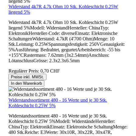
Widerstand 4k7R 4.7k Ohm 10 Stk. Kohleschicht 0.25W
liegend 5%
Widerstand 4k7R 4.7k Ohm 10 Stk. Kohleschicht 0.25W
liegend 5%Modell: WiderstandHersteller: ChinaTyp:
ElektronikHersteller-Code: diverseEinsatz: Elektronische
SchaltungenWiderstand: 4.7kR (4'700 Ohm)Menge: 10
Stk.Leistung: 0.25WSpannungsfestigkeit: 250VGenauigkeit:
5%Ausführung: Bedrahtet, gegurtetArbeitsbereich: -55 bis
+155°CRastermass: 7.62mm (3x2.54mm)Anschluss:
LötanschlussGrösse: 2.3x2.3x6.5mm
Regulärer Preis:
0,70 CHF
Preise inkl. MWSt.
In den Warenkorb
Widerstandssortiment 480 - 16 Werte und je 30 Stk.
Kohleschicht 0.25W 5%
Widerstandssortiment 480 - 16 Werte und je 30 Stk.
Kohleschicht 0.25W 5%Modell: WiderständeHersteller:
ChinaTyp: ElektronikEinsatz: Elektronische SchaltungMenge:
480 Stk.Reiche: E3Werte: 30x10R, 30x22R, 30x47R,