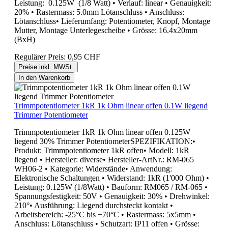
Leistung: 0.125W (1/8 Watt) • Verlauf: linear • Genauigkeit:
20% • Rastermass: 5.0mm Lötanschluss • Anschluss:
Lötanschluss• Lieferumfang: Potentiometer, Knopf, Montage
Mutter, Montage Unterlegescheibe • Grösse: 16.4x20mm
(BxH)
Regulärer Preis:
0,95 CHF
Preise inkl. MWSt.
In den Warenkorb
Trimmpotentiometer 1kR 1k Ohm linear offen 0.1W liegend
Trimmer Potentiometer
Trimmpotentiometer 1kR 1k Ohm linear offen 0.125W
liegend 30% Trimmer PotentiometerSPEZIFIKATION:•
Produkt: Trimmpotentiometer 1kR offen• Modell: 1kR
liegend • Hersteller: diverse• Hersteller-ArtNr.: RM-065
WH06-2 • Kategorie: Widerstände• Anwendung:
Elektronische Schaltungen • Widerstand: 1kR (1'000 Ohm) •
Leistung: 0.125W (1/8Watt) • Bauform: RM065 / RM-065 •
Spannungsfestigkeit: 50V • Genauigkeit: 30% • Drehwinkel:
210°• Ausführung: Liegend durchsteckt kontakt •
Arbeitsbereich: -25°C bis +70°C • Rastermass: 5x5mm •
Anschluss: Lötanschluss • Schutzart: IP11 offen • Grösse: