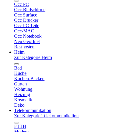
Occ PC
Occ Bildschirme
Occ Surface
Occ Drucker
Occ PC Teile
Occ-MAC
Occ Notebook
Neu Geöffnet
Restposten
Heim
Zur Kategorie Heim
Bad
Küche
Kochen-Backen
Garten
Wohnung
Heizung
Kosmetik
Deko
Telekommunikation
Zur Kategorie Telekommunikation
FTTH
Modem