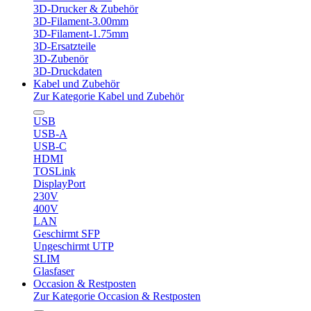
3D-Drucker & Zubehör
3D-Filament-3.00mm
3D-Filament-1.75mm
3D-Ersatzteile
3D-Zubenör
3D-Druckdaten
Kabel und Zubehör
Zur Kategorie Kabel und Zubehör
USB
USB-A
USB-C
HDMI
TOSLink
DisplayPort
230V
400V
LAN
Geschirmt SFP
Ungeschirmt UTP
SLIM
Glasfaser
Occasion & Restposten
Zur Kategorie Occasion & Restposten