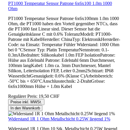
PT1000 Temperatur Sensor Patrone 6x6x100 1.0m 1000
Ohm
PT1000 Temperatur Sensor Patrone 6x6x100mm 1.0m 1000
Ohm, die PT1000 haben den Vorteil gegenüber NTCs, dass
die PT1000 fast Linear sind. Dieser Sensor hat die
Genaigkeitsklasse C mit 0.6% ToleranzModell: PT1000-
Patrone mit KabelHersteller: ChinaTyp: ElektronikHersteller-
Code: na Einsatz: Temperatur Fühler Widerstand: 1000 Ohm
bei 0 °CSensor Typ: Platin TemperaturNennstrom: 0.1-
0.3mABedrahtet: Silikonkabel 1.0m FEP IsolationPatrone:
Hülse aus Edelstahl Patrone: Edelstahl 6mm Durchmesser,
100mm langKabel: 1.0m ca. 3mm Durchmesser, Mantel
Silikon, Leiterisolation FEP, Leiter 0.2mm2Schtzart: IP68
WasserdichtGenauigkeit: 0.6% (Klasse C)Arbeitsbereich:
-50°C bis + 650°CAnschlusstechnik: 2-DrahtGrösse:
6x6x1000mm Hülse + 1.0m Kabel
Regulärer Preis:
19,50 CHF
Preise inkl. MWSt.
In den Warenkorb
Widerstand 1R 1 Ohm Metallschicht 0.25W liegend 1%
Widerstand 1R 1 Ohm 10 Stk. Metallschicht 0.25W liegend