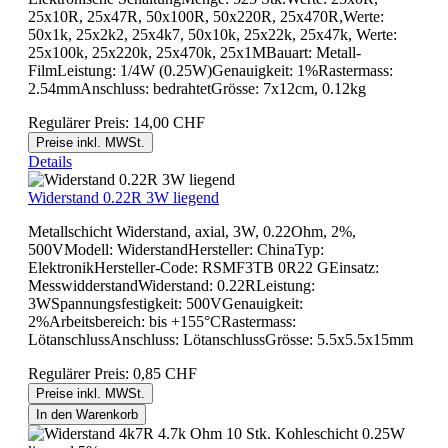
25x10R, 25x47R, 50x100R, 50x220R, 25x470R,Werte:
50x1k, 25x2k2, 25x4k7, 50x10k, 25x22k, 25x47k, Werte:
25x100k, 25x220k, 25x470k, 25x1MBauart: Metall-
FilmLeistung: 1/4W (0.25W)Genauigkeit: 1%Rastermass:
2.54mmAnschluss: bedrahtetGrösse: 7x12cm, 0.12kg
Regulärer Preis:
14,00 CHF
Preise inkl. MWSt.
Details
Widerstand 0.22R 3W liegend
Metallschicht Widerstand, axial, 3W, 0.22Ohm, 2%,
500VModell: WiderstandHersteller: ChinaTyp:
ElektronikHersteller-Code: RSMF3TB 0R22 GEinsatz:
MesswidderstandWiderstand: 0.22RLeistung:
3WSpannungsfestigkeit: 500VGenauigkeit:
2%Arbeitsbereich: bis +155°CRastermass:
LötanschlussAnschluss: LötanschlussGrösse: 5.5x5.5x15mm
Regulärer Preis:
0,85 CHF
Preise inkl. MWSt.
In den Warenkorb