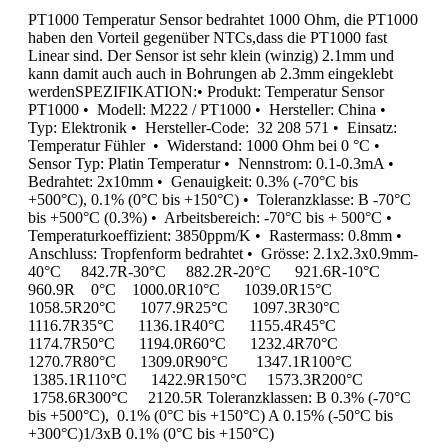
PT1000 Temperatur Sensor bedrahtet 1000 Ohm, die PT1000
haben den Vorteil gegenüber NTCs,dass die PT1000 fast
Linear sind. Der Sensor ist sehr klein (winzig) 2.1mm und
kann damit auch auch in Bohrungen ab 2.3mm eingeklebt
werdenSPEZIFIKATION:• Produkt: Temperatur Sensor
PT1000 • Modell: M222 / PT1000 • Hersteller: China •
Typ: Elektronik • Hersteller-Code: 32 208 571 • Einsatz:
Temperatur Fühler • Widerstand: 1000 Ohm bei 0 °C •
Sensor Typ: Platin Temperatur • Nennstrom: 0.1-0.3mA •
Bedrahtet: 2x10mm • Genauigkeit: 0.3% (-70°C bis
+500°C), 0.1% (0°C bis +150°C) • Toleranzklasse: B -70°C
bis +500°C (0.3%) • Arbeitsbereich: -70°C bis + 500°C •
Temperaturkoeffizient: 3850ppm/K • Rastermass: 0.8mm •
Anschluss: Tropfenform bedrahtet • Grösse: 2.1x2.3x0.9mm-
40°C 842.7R-30°C 882.2R-20°C 921.6R-10°C
960.9R 0°C 1000.0R10°C 1039.0R15°C
1058.5R20°C 1077.9R25°C 1097.3R30°C
1116.7R35°C 1136.1R40°C 1155.4R45°C
1174.7R50°C 1194.0R60°C 1232.4R70°C
1270.7R80°C 1309.0R90°C 1347.1R100°C
1385.1R110°C 1422.9R150°C 1573.3R200°C
1758.6R300°C 2120.5R Toleranzklassen: B 0.3% (-70°C
bis +500°C), 0.1% (0°C bis +150°C) A 0.15% (-50°C bis
+300°C)1/3xB 0.1% (0°C bis +150°C)