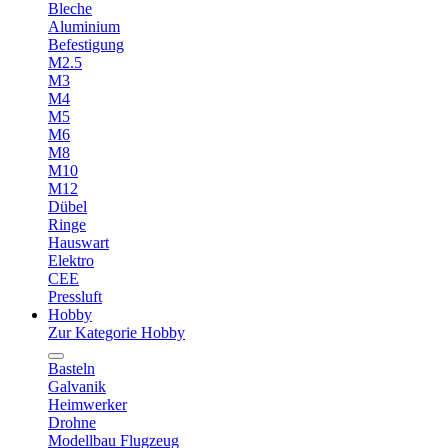
Bleche
Aluminium
Befestigung
M2.5
M3
M4
M5
M6
M8
M10
M12
Dübel
Ringe
Hauswart
Elektro
CEE
Pressluft
Hobby
Zur Kategorie Hobby
Basteln
Galvanik
Heimwerker
Drohne
Modellbau Flugzeug