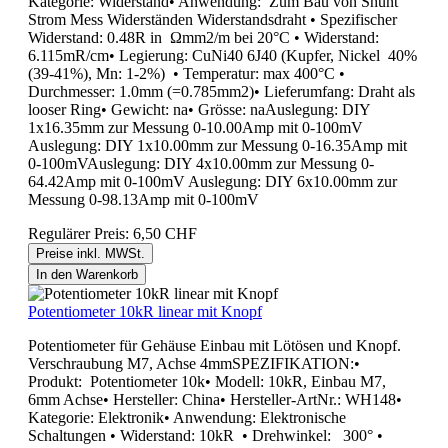
Kategorie: Widerstand• Anwendung: Zum Bau von Shunt
Strom Mess Widerständen Widerstandsdraht • Spezifischer
Widerstand: 0.48R in Ωmm2/m bei 20°C • Widerstand:
6.115mR/cm• Legierung: CuNi40 6J40 (Kupfer, Nickel 40%
(39-41%), Mn: 1-2%) • Temperatur: max 400°C •
Durchmesser: 1.0mm (=0.785mm2)• Lieferumfang: Draht als
looser Ring• Gewicht: na• Grösse: naAuslegung: DIY
1x16.35mm zur Messung 0-10.00Amp mit 0-100mV
Auslegung: DIY 1x10.00mm zur Messung 0-16.35Amp mit
0-100mVAuslegung: DIY 4x10.00mm zur Messung 0-
64.42Amp mit 0-100mV Auslegung: DIY 6x10.00mm zur
Messung 0-98.13Amp mit 0-100mV
Regulärer Preis:
6,50 CHF
Preise inkl. MWSt.
In den Warenkorb
Potentiometer 10kR linear mit Knopf
Potentiometer für Gehäuse Einbau mit Lötösen und Knopf.
Verschraubung M7, Achse 4mmSPEZIFIKATION:•
Produkt: Potentiometer 10k• Modell: 10kR, Einbau M7,
6mm Achse• Hersteller: China• Hersteller-ArtNr.: WH148•
Kategorie: Elektronik• Anwendung: Elektronische
Schaltungen • Widerstand: 10kR • Drehwinkel: 300° •