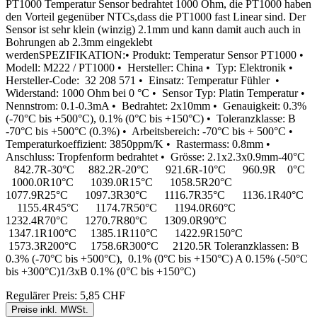
PT1000 Temperatur Sensor bedrahtet 1000 Ohm, die PT1000 haben
den Vorteil gegenüber NTCs,dass die PT1000 fast Linear sind. Der
Sensor ist sehr klein (winzig) 2.1mm und kann damit auch auch in
Bohrungen ab 2.3mm eingeklebt
werdenSPEZIFIKATION:• Produkt: Temperatur Sensor PT1000 •
Modell: M222 / PT1000 • Hersteller: China • Typ: Elektronik •
Hersteller-Code: 32 208 571 • Einsatz: Temperatur Fühler •
Widerstand: 1000 Ohm bei 0 °C • Sensor Typ: Platin Temperatur •
Nennstrom: 0.1-0.3mA • Bedrahtet: 2x10mm • Genauigkeit: 0.3%
(-70°C bis +500°C), 0.1% (0°C bis +150°C) • Toleranzklasse: B
-70°C bis +500°C (0.3%) • Arbeitsbereich: -70°C bis + 500°C •
Temperaturkoeffizient: 3850ppm/K • Rastermass: 0.8mm •
Anschluss: Tropfenform bedrahtet • Grösse: 2.1x2.3x0.9mm-40°C
842.7R-30°C 882.2R-20°C 921.6R-10°C 960.9R 0°C
1000.0R10°C 1039.0R15°C 1058.5R20°C
1077.9R25°C 1097.3R30°C 1116.7R35°C 1136.1R40°C
1155.4R45°C 1174.7R50°C 1194.0R60°C
1232.4R70°C 1270.7R80°C 1309.0R90°C
1347.1R100°C 1385.1R110°C 1422.9R150°C
1573.3R200°C 1758.6R300°C 2120.5R Toleranzklassen: B
0.3% (-70°C bis +500°C), 0.1% (0°C bis +150°C) A 0.15% (-50°C
bis +300°C)1/3xB 0.1% (0°C bis +150°C)
Regulärer Preis:
5,85 CHF
Preise inkl. MWSt.