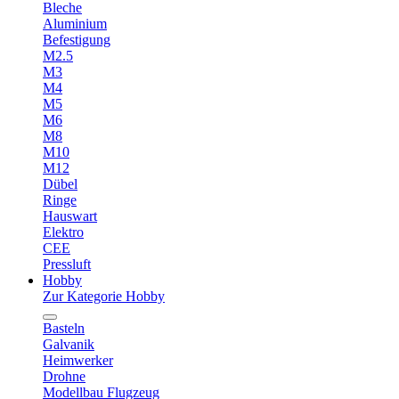
Bleche
Aluminium
Befestigung
M2.5
M3
M4
M5
M6
M8
M10
M12
Dübel
Ringe
Hauswart
Elektro
CEE
Pressluft
Hobby
Zur Kategorie Hobby
Basteln
Galvanik
Heimwerker
Drohne
Modellbau Flugzeug