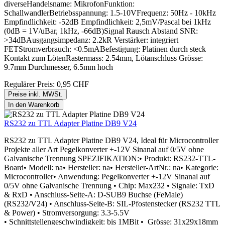
diverseHandelsname: MikrofonFunktion:
SchallwandlerBetriebsspannung: 1.5-10VFrequenz: 50Hz - 10kHz
Empfindlichkeit: -52dB Empfindlichkeit: 2,5mV/Pascal bei 1kHz
(0dB = 1V/uBar, 1kHz, -66dB)Signal Rausch Abstand SNR:
>34dBAusgangsimpedanz: 2.2kR Verstärker: integriert
FETStromverbrauch: <0.5mABefestigung: Platinen durch steck
Kontakt zum LötenRastermass: 2.54mm, Lötanschluss Grösse:
9.7mm Durchmesser, 6.5mm hoch
Regulärer Preis:
0,95 CHF
Preise inkl. MWSt.
In den Warenkorb
RS232 zu TTL Adapter Platine DB9 V24
RS232 zu TTL Adapter Platine DB9 V24, Ideal für Microcontroller
Projekte aller Art Pegelkonverter +-12V Sinanal auf 0/5V ohne
Galvanische Trennung SPEZIFIKATION:• Produkt: RS232-TTL-
Board• Modell: na• Hersteller: na• Hersteller-ArtNr.: na• Kategorie:
Microcontroller• Anwendung: Pegelkonverter +-12V Sinanal auf
0/5V ohne Galvanische Trennung • Chip: Max232 • Signale: TxD
& RxD • Anschluss-Seite-A: D-SUB9 Buchse (FeMale)
(RS232/V24) • Anschluss-Seite-B: SIL-Pfostenstecker (RS232 TTL
& Power) • Stromversorgung: 3.3-5.5V
• Schnittstellengeschwindigkeit: bis 1MBit • Grösse: 31x29x18mm