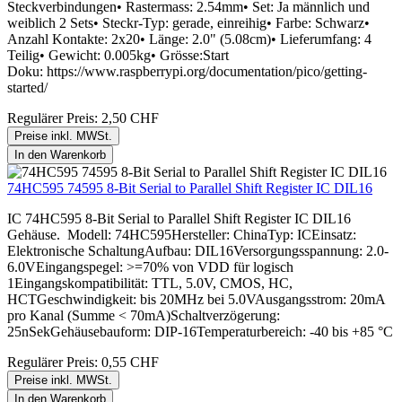
Steckverbindungen• Rastermass: 2.54mm• Set: Ja männlich und
weiblich 2 Sets• Steckr-Typ: gerade, einreihig• Farbe: Schwarz•
Anzahl Kontakte: 2x20• Länge: 2.0" (5.08cm)• Lieferumfang: 4
Teilig• Gewicht: 0.005kg• Grösse:Start
Doku: https://www.raspberrypi.org/documentation/pico/getting-
started/
Regulärer Preis:
2,50 CHF
Preise inkl. MWSt.
In den Warenkorb
74HC595 74595 8-Bit Serial to Parallel Shift Register IC DIL16
IC 74HC595 8-Bit Serial to Parallel Shift Register IC DIL16
Gehäuse. Modell: 74HC595Hersteller: ChinaTyp: ICEinsatz:
Elektronische SchaltungAufbau: DIL16Versorgungsspannung: 2.0-
6.0VEingangspegel: >=70% von VDD für logisch
1Eingangskompatibilität: TTL, 5.0V, CMOS, HC,
HCTGeschwindigkeit: bis 20MHz bei 5.0VAusgangsstrom: 20mA
pro Kanal (Summe < 70mA)Schaltverzögerung:
25nSekGehäusebauform: DIP-16Temperaturbereich: -40 bis +85 °C
Regulärer Preis:
0,55 CHF
Preise inkl. MWSt.
In den Warenkorb