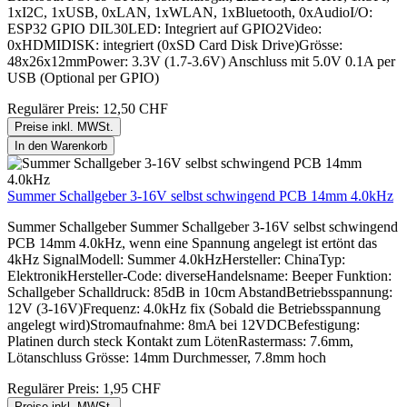
1xI2C, 1xUSB, 0xLAN, 1xWLAN, 1xBluetooth, 0xAudioI/O:
ESP32 GPIO DIL30LED: Integriert auf GPIO2Video:
0xHDMIDISK: integriert (0xSD Card Disk Drive)Grösse:
48x26x12mmPower: 3.3V (1.7-3.6V) Anschluss mit 5.0V 0.1A per
USB (Optional per GPIO)
Regulärer Preis:
12,50 CHF
Preise inkl. MWSt.
In den Warenkorb
Summer Schallgeber 3-16V selbst schwingend PCB 14mm 4.0kHz
Summer Schallgeber Summer Schallgeber 3-16V selbst schwingend
PCB 14mm 4.0kHz, wenn eine Spannung angelegt ist ertönt das
4kHz SignalModell: Summer 4.0kHzHersteller: ChinaTyp:
ElektronikHersteller-Code: diverseHandelsname: Beeper Funktion:
Schallgeber Schalldruck: 85dB in 10cm AbstandBetriebsspannung:
12V (3-16V)Frequenz: 4.0kHz fix (Sobald die Betriebsspannung
angelegt wird)Stromaufnahme: 8mA bei 12VDCBefestigung:
Platinen durch steck Kontakt zum LötenRastermass: 7.6mm,
Lötanschluss Grösse: 14mm Durchmesser, 7.8mm hoch
Regulärer Preis:
1,95 CHF
Preise inkl. MWSt.