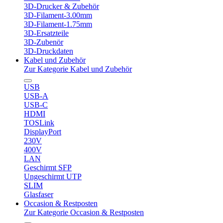
3D-Drucker & Zubehör
3D-Filament-3.00mm
3D-Filament-1.75mm
3D-Ersatzteile
3D-Zubenör
3D-Druckdaten
Kabel und Zubehör
Zur Kategorie Kabel und Zubehör
USB
USB-A
USB-C
HDMI
TOSLink
DisplayPort
230V
400V
LAN
Geschirmt SFP
Ungeschirmt UTP
SLIM
Glasfaser
Occasion & Restposten
Zur Kategorie Occasion & Restposten