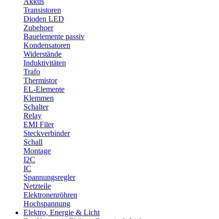
Akkus
Transistoren
Dioden LED
Zubehoer
Bauelemente passiv
Kondensatoren
Widerstände
Induktivitäten
Trafo
Thermistor
EL-Elemente
Klemmen
Schalter
Relay
EMI Filer
Steckverbinder
Schall
Montage
I2C
IC
Spannungsregler
Netzteile
Elektronenröhren
Hochspannung
Elektro, Energie & Licht