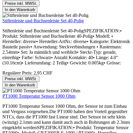
Preise inkl. MWSt.
In den Warenkorb
Stiftenleiste und Buchsenleiste Set 40-Polig
Stiftenleiste und Buchsenleiste Set 40-PoligSPEZIFIKATION:•
Produkt: Stiftenleiste und Buchselleiste 40-Polig• Modell: •
Hersteller: diverse• Hersteller-ArtNr.: diverse• Kategorie: Elektronik
Bauteile passiv• Anwendung: Steckverbindungen • Rastermass:
2.54mm• Set: Ja männlich und weiblich• Steckr-Typ: gerade,
einreihig• Farbe: Schwarz• Anzahl Kontakte: 40• Länge: 4.0"
(10.16cm)• Lieferumfang: 2 Teilig• Gewicht: 0.005kg• Grösse:
Regulärer Preis:
2,95 CHF
Preise inkl. MWSt.
In den Warenkorb
PT1000 Temperatur Sensor 1000 Ohm
PT1000 Temperatur Sensor 1000 Ohm, der Sensor ist zum Einbau
und Verguss vorgesehen.Die PT1000 haben den Vorteil gegenüber
NTCs, dass die PT1000 fast Linear sind. Der Sensor ist sehr klein
(winzig) 2.1mm und kann damit auch auch in Bohrungen ab 2.3mm
eingeklebt werdenSPEZIFIKATION:• Produkt: Temperatur Sensor
PT1000• Modell: CRZ2005R E-1000 / PT1000• Hersteller: