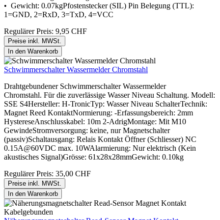
• Gewicht: 0.07kgPfostenstecker (SIL) Pin Belegung (TTL):
1=GND, 2=RxD, 3=TxD, 4=VCC
Regulärer Preis:
9,95 CHF
Preise inkl. MWSt.
In den Warenkorb
Schwimmerschalter Wassermelder Chromstahl
Drahtgebundener Schwimmerschalter Wassermelder
Chromstahl. Für die zuverlässige Wasser Niveau Schaltung. Modell:
SSE S4Hersteller: H-TronicTyp: Wasser Niveau SchalterTechnik:
Magnet Reed KontaktNormierung: -Erfassungsbereich: 2mm
HystereseAnschlusskabel: 10m 2-AdrigMontage: Mit M10
GewindeStromversorgung: keine, nur Magnetschalter
(passiv)Schaltausgang: Relais Kontakt Öffner (Schliesser) NC
0.15A@60VDC max. 10WAlarmierung: Nur elektrisch (Kein
akustisches Signal)Grösse: 61x28x28mmGewicht: 0.10kg
Regulärer Preis:
35,00 CHF
Preise inkl. MWSt.
In den Warenkorb