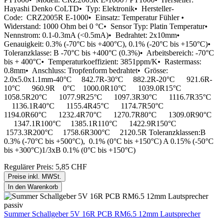
Hayashi Denko CoLTD• Typ: Elektronik• Hersteller-
Code: CRZ2005R E-1000• Einsatz: Temperatur Fühler •
Widerstand: 1000 Ohm bei 0 °C• Sensor Typ: Platin Temperatur•
Nennstrom: 0.1-0.3mA (<0.5mA)• Bedrahtet: 2x10mm•
Genauigkeit: 0.3% (-70°C bis +400°C), 0.1% (-20°C bis +150°C)•
Toleranzklasse: B -70°C bis +400°C (0.3%)• Arbeitsbereich: -70°C
bis + 400°C• Temperaturkoeffizient: 3851ppm/K• Rastermass:
0.8mm• Anschluss: Tropfenform bedrahtet• Grösse:
2.0x5.0x1.1mm-40°C 842.7R-30°C 882.2R-20°C 921.6R-
10°C 960.9R 0°C 1000.0R10°C 1039.0R15°C
1058.5R20°C 1077.9R25°C 1097.3R30°C 1116.7R35°C
1136.1R40°C 1155.4R45°C 1174.7R50°C
1194.0R60°C 1232.4R70°C 1270.7R80°C 1309.0R90°C
1347.1R100°C 1385.1R110°C 1422.9R150°C
1573.3R200°C 1758.6R300°C 2120.5R Toleranzklassen:B
0.3% (-70°C bis +500°C), 0.1% (0°C bis +150°C) A 0.15% (-50°C
bis +300°C)1/3xB 0.1% (0°C bis +150°C)
Regulärer Preis:
5,85 CHF
Preise inkl. MWSt.
In den Warenkorb
Summer Schallgeber 5V 16R PCB RM6.5 12mm Lautsprecher