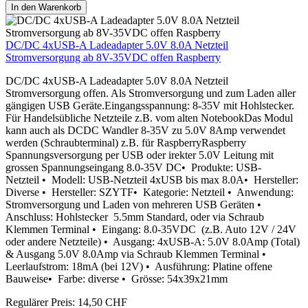
In den Warenkorb
DC/DC 4xUSB-A Ladeadapter 5.0V 8.0A Netzteil
Stromversorgung ab 8V-35VDC offen Raspberry
DC/DC 4xUSB-A Ladeadapter 5.0V 8.0A Netzteil
Stromversorgung offen. Als Stromversorgung und zum Laden aller
gängigen USB Geräte.Eingangsspannung: 8-35V mit Hohlstecker.
Für Handelsübliche Netzteile z.B. vom alten NotebookDas Modul
kann auch als DCDC Wandler 8-35V zu 5.0V 8Amp verwendet
werden (Schraubterminal) z.B. für RaspberryRaspberry
Spannungsversorgung per USB oder irekter 5.0V Leitung mit
grossen Spannungseingang 8.0-35V DC• Produkte: USB-
Netzteil • Modell: USB-Netzteil 4xUSB bis max 8.0A• Hersteller:
Diverse • Hersteller: SZYTF• Kategorie: Netzteil • Anwendung:
Stromversorgung und Laden von mehreren USB Geräten •
Anschluss: Hohlstecker 5.5mm Standard, oder via Schraub
Klemmen Terminal • Eingang: 8.0-35VDC (z.B. Auto 12V / 24V
oder andere Netzteile) • Ausgang: 4xUSB-A: 5.0V 8.0Amp (Total)
& Ausgang 5.0V 8.0Amp via Schraub Klemmen Terminal •
Leerlaufstrom: 18mA (bei 12V) • Ausführung: Platine offene
Bauweise• Farbe: diverse • Grösse: 54x39x21mm
Regulärer Preis:
14,50 CHF