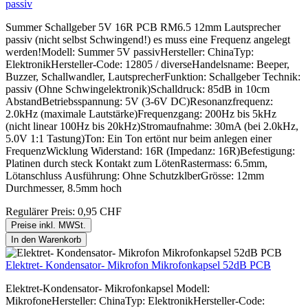
passiv
Summer Schallgeber 5V 16R PCB RM6.5 12mm Lautsprecher
passiv (nicht selbst Schwingend!) es muss eine Frequenz angelegt
werden!Modell: Summer 5V passivHersteller: ChinaTyp:
ElektronikHersteller-Code: 12805 / diverseHandelsname: Beeper,
Buzzer, Schallwandler, LautsprecherFunktion: Schallgeber Technik:
passiv (Ohne Schwingelektronik)Schalldruck: 85dB in 10cm
AbstandBetriebsspannung: 5V (3-6V DC)Resonanzfrequenz:
2.0kHz (maximale Lautstärke)Frequenzgang: 200Hz bis 5kHz
(nicht linear 100Hz bis 20kHz)Stromaufnahme: 30mA (bei 2.0kHz,
5.0V 1:1 Tastung)Ton: Ein Ton ertönt nur beim anlegen einer
FrequenzWicklung Widerstand: 16R (Impedanz: 16R)Befestigung:
Platinen durch steck Kontakt zum LötenRastermass: 6.5mm,
Lötanschluss Ausführung: Ohne SchutzklberGrösse: 12mm
Durchmesser, 8.5mm hoch
Regulärer Preis:
0,95 CHF
Preise inkl. MWSt.
In den Warenkorb
Elektret- Kondensator- Mikrofon Mikrofonkapsel 52dB PCB
Elektret-Kondensator- Mikrofonkapsel Modell:
MikrofoneHersteller: ChinaTyp: ElektronikHersteller-Code: