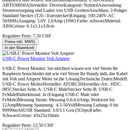
ABT030050AHersteller: DiverseKategorie: NetzteilAnwendung:
Stromversorgung und Laden von USB GerätenAnschluss: 2-Poliger
Standard Stecker (T26 / Eurostecker)Eingang: 100-240V-AC
50/60HzAusgang: 5.0V 2.0Amp (10W) Farbe: schwarzMaterial:
ABSGrösse: 6.1x3.1x3.8cm
Regulärer Preis:
7,50 CHF
Preise inkl. MWSt.
In den Warenkorb
USB-C Power Monitor Volt Ampere
USB-C Power Monitor. Sie möchten wissen wie viel Strom Ihr
Raspberry brauchtoder mit wie viel Strom Ihr Handy lädt, das Kabel
mit Volt und Ampere Meter ist die LösungTechnische Daten:Modell:
USB-C Power MoitorHersteller: ATORCHHersteller-Art.: HDC-
085CStecker Seite-A: USB-C MaleStecker Seite-B: USB-C
FeMaleBidirektional: Ja (Eingang USB-C Male oder
FeMale)Messung Strom: Messung 0.0-6.0Amp, Peekwert bis
12AmpMessung Spannung: 4.5-50VoltMessung Ladung: 0 bis
99999mAhUSB Standard: 3.0/3.1 Gen (5Gbps)Farbe:
SchwarzGrösse: 43x25x10mm
Regulärer Preis:
12,50 CHF