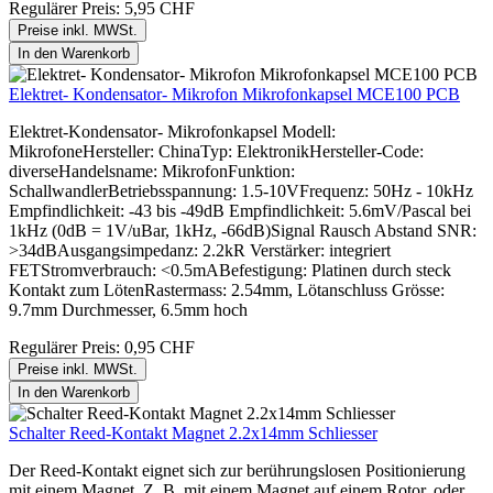
Regulärer Preis:
5,95 CHF
Preise inkl. MWSt.
In den Warenkorb
Elektret- Kondensator- Mikrofon Mikrofonkapsel MCE100 PCB
Elektret-Kondensator- Mikrofonkapsel Modell:
MikrofoneHersteller: ChinaTyp: ElektronikHersteller-Code:
diverseHandelsname: MikrofonFunktion:
SchallwandlerBetriebsspannung: 1.5-10VFrequenz: 50Hz - 10kHz
Empfindlichkeit: -43 bis -49dB Empfindlichkeit: 5.6mV/Pascal bei
1kHz (0dB = 1V/uBar, 1kHz, -66dB)Signal Rausch Abstand SNR:
>34dBAusgangsimpedanz: 2.2kR Verstärker: integriert
FETStromverbrauch: <0.5mABefestigung: Platinen durch steck
Kontakt zum LötenRastermass: 2.54mm, Lötanschluss Grösse:
9.7mm Durchmesser, 6.5mm hoch
Regulärer Preis:
0,95 CHF
Preise inkl. MWSt.
In den Warenkorb
Schalter Reed-Kontakt Magnet 2.2x14mm Schliesser
Der Reed-Kontakt eignet sich zur berührungslosen Positionierung
mit einem Magnet. Z. B. mit einem Magnet auf einem Rotor, oder