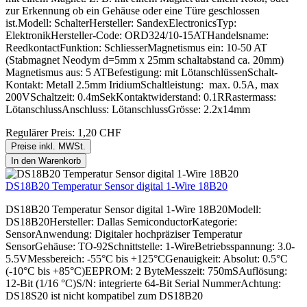
zur Erkennung ob ein Gehäuse oder eine Türe geschlossen
ist.Modell: SchalterHersteller: SandexElectronicsTyp:
ElektronikHersteller-Code: ORD324/10-15ATHandelsname:
ReedkontactFunktion: SchliesserMagnetismus ein: 10-50 AT
(Stabmagnet Neodym d=5mm x 25mm schaltabstand ca. 20mm)
Magnetismus aus: 5 ATBefestigung: mit LötanschlüssenSchalt-
Kontakt: Metall 2.5mm IridiumSchaltleistung: max. 0.5A, max
200VSchaltzeit: 0.4mSekKontaktwiderstand: 0.1RRastermass:
LötanschlussAnschluss: LötanschlussGrösse: 2.2x14mm
Regulärer Preis:
1,20 CHF
Preise inkl. MWSt.
In den Warenkorb
DS18B20 Temperatur Sensor digital 1-Wire 18B20
DS18B20 Temperatur Sensor digital 1-Wire 18B20Modell:
DS18B20Hersteller: Dallas SemiconductorKategorie:
SensorAnwendung: Digitaler hochpräziser Temperatur
SensorGehäuse: TO-92Schnittstelle: 1-WireBetriebsspannung: 3.0-
5.5VMessbereich: -55°C bis +125°CGenauigkeit: Absolut: 0.5°C
(-10°C bis +85°C)EEPROM: 2 ByteMesszeit: 750mSAuflösung:
12-Bit (1/16 °C)S/N: integrierte 64-Bit Serial NummerAchtung:
DS18S20 ist nicht kompatibel zum DS18B20