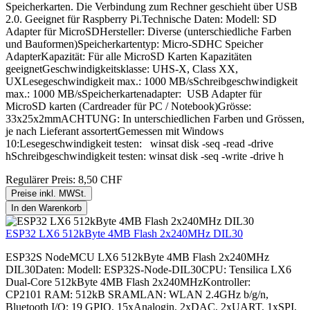
Speicherkarten. Die Verbindung zum Rechner geschieht über USB
2.0. Geeignet für Raspberry Pi.Technische Daten: Modell: SD
Adapter für MicroSDHersteller: Diverse (unterschiedliche Farben
und Bauformen)Speicherkartentyp: Micro-SDHC Speicher
AdapterKapazität: Für alle MicroSD Karten Kapazitäten
geeignetGeschwindigkeitsklasse: UHS-X, Class XX,
UXLesegeschwindigkeit max.: 1000 MB/sSchreibgeschwindigkeit
max.: 1000 MB/sSpeicherkartenadapter: USB Adapter für
MicroSD karten (Cardreader für PC / Notebook)Grösse:
33x25x2mmACHTUNG: In unterschiedlichen Farben und Grössen,
je nach Lieferant assortertGemessen mit Windows
10:Lesegeschwindigkeit testen: winsat disk -seq -read -drive
hSchreibgeschwindigkeit testen: winsat disk -seq -write -drive h
Regulärer Preis:
8,50 CHF
Preise inkl. MWSt.
In den Warenkorb
ESP32 LX6 512kByte 4MB Flash 2x240MHz DIL30
ESP32S NodeMCU LX6 512kByte 4MB Flash 2x240MHz
DIL30Daten: Modell: ESP32S-Node-DIL30CPU: Tensilica LX6
Dual-Core 512kByte 4MB Flash 2x240MHzKontroller:
CP2101 RAM: 512kB SRAMLAN: WLAN 2.4GHz b/g/n,
Bluetooth I/O: 19 GPIO, 15xAnalogin, 2xDAC, 2xUART, 1xSPI,