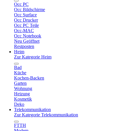
Occ PC
Occ Bildschirme
Occ Surface
Occ Drucker
Occ PC Teile
Occ-MAC
Occ Notebook
Neu Geöffnet
Restposten
Heim
Zur Kategorie Heim
Bad
Küche
Kochen-Backen
Garten
Wohnung
Heizung
Kosmetik
Deko
Telekommunikation
Zur Kategorie Telekommunikation
FTTH
Modem