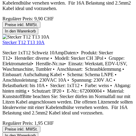
Kabelendhülse versehen werden. Für 16A Belastung sind 2.5mm2
Kabel ideal und vorzusehen.
Regulärer Preis:
9,90 CHF
Preise inkl. MWSt.
In den Warenkorb
Stecker T12 T13 10A
Stecker 1xT12 Schweiz 10AmpDaten:• Produkt: Stecker
T12• Hersteller: diverse • Modell: Stecker CH 3Pol • Gruppe:
Elektromaterial• Herstlle-Nr.:na• Einsatz: Werkstatt, EDV-USV,
Waschmaschine, Tumbler • Anschlussart: Schraubklemmung •
Einbauart: Aufschaltung Kabel • Schema: Schema LNPE •
Anschlussleistung: 230VAC 10A • Spannung: 230V AC •
Belastbarkeit: bis 10A • Stecker: 1xT12 • Farbe: weiss • Abgang:
hinten mittig • Schutzart: IP20 • E-Nr.: 672000004 • Material:
KunststoffBitte beachten Sie: Stecker dürfen im Normalfall nur mit
Litzen Kabel angeschlossen werden. Die offenen Litzenende sollten
Idealerweise mit einer Kabelendhülse versehen werden. Für 16A
Belastung sind 2.5mm2 Kabel ideal und vorzusehen.
Regulärer Preis:
1,95 CHF
Preise inkl. MWSt.
In den Warenkorb