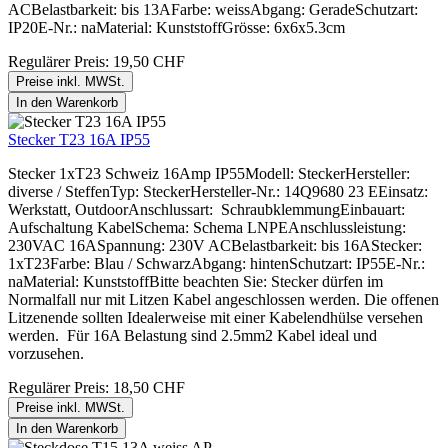
ACBelastbarkeit: bis 13AFarbe: weissAbgang: GeradeSchutzart:
IP20E-Nr.: naMaterial: KunststoffGrösse: 6x6x5.3cm
Regulärer Preis:
19,50 CHF
Preise inkl. MWSt.
In den Warenkorb
Stecker T23 16A IP55
Stecker 1xT23 Schweiz 16Amp IP55Modell: SteckerHersteller:
diverse / SteffenTyp: SteckerHersteller-Nr.: 14Q9680 23 EEinsatz:
Werkstatt, OutdoorAnschlussart: SchraubklemmungEinbauart:
Aufschaltung KabelSchema: Schema LNPEAnschlussleistung:
230VAC 16ASpannung: 230V ACBelastbarkeit: bis 16AStecker:
1xT23Farbe: Blau / SchwarzAbgang: hintenSchutzart: IP55E-Nr.:
naMaterial: KunststoffBitte beachten Sie: Stecker dürfen im
Normalfall nur mit Litzen Kabel angeschlossen werden. Die offenen
Litzenende sollten Idealerweise mit einer Kabelendhülse versehen
werden. Für 16A Belastung sind 2.5mm2 Kabel ideal und
vorzusehen.
Regulärer Preis:
18,50 CHF
Preise inkl. MWSt.
In den Warenkorb