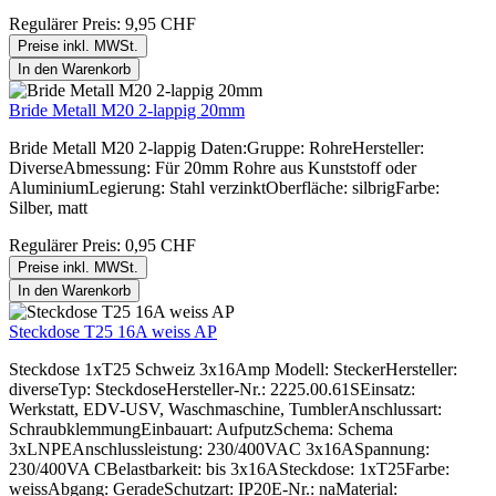
Regulärer Preis:
9,95 CHF
Preise inkl. MWSt.
In den Warenkorb
Bride Metall M20 2-lappig 20mm
Bride Metall M20 2-lappig Daten:Gruppe: RohreHersteller:
DiverseAbmessung: Für 20mm Rohre aus Kunststoff oder
AluminiumLegierung: Stahl verzinktOberfläche: silbrigFarbe:
Silber, matt
Regulärer Preis:
0,95 CHF
Preise inkl. MWSt.
In den Warenkorb
Steckdose T25 16A weiss AP
Steckdose 1xT25 Schweiz 3x16Amp Modell: SteckerHersteller:
diverseTyp: SteckdoseHersteller-Nr.: 2225.00.61SEinsatz:
Werkstatt, EDV-USV, Waschmaschine, TumblerAnschlussart:
SchraubklemmungEinbauart: AufputzSchema: Schema
3xLNPEAnschlussleistung: 230/400VAC 3x16ASpannung:
230/400VA CBelastbarkeit: bis 3x16ASteckdose: 1xT25Farbe:
weissAbgang: GeradeSchutzart: IP20E-Nr.: naMaterial: