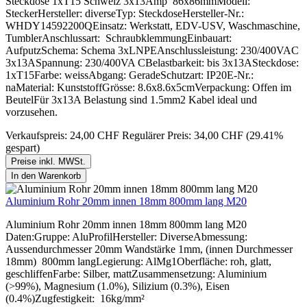
Steckdose 1xT15 Schweiz 3x13Amp 86x86mmModell:
SteckerHersteller: diverseTyp: SteckdoseHersteller-Nr.:
WHDY14592200QEinsatz: Werkstatt, EDV-USV, Waschmaschine,
TumblerAnschlussart: SchraubklemmungEinbauart:
AufputzSchema: Schema 3xLNPEAnschlussleistung: 230/400VAC
3x13ASpannung: 230/400VA CBelastbarkeit: bis 3x13ASteckdose:
1xT15Farbe: weissAbgang: GeradeSchutzart: IP20E-Nr.:
naMaterial: KunststoffGrösse: 8.6x8.6x5cmVerpackung: Offen im
BeutelFür 3x13A Belastung sind 1.5mm2 Kabel ideal und
vorzusehen.
Verkaufspreis:
24,00 CHF
Regulärer Preis:
34,00 CHF
(29.41%
gespart)
Preise inkl. MWSt.
In den Warenkorb
Aluminium Rohr 20mm innen 18mm 800mm lang M20
Aluminium Rohr 20mm innen 18mm 800mm lang M20
Daten:Gruppe: AluProfilHersteller: DiverseAbmessung:
Aussendurchmesser 20mm Wandstärke 1mm, (innen Durchmesser
18mm) 800mm langLegierung: AlMg1Oberfläche: roh, glatt,
geschliffenFarbe: Silber, mattZusammensetzung: Aluminium
(>99%), Magnesium (1.0%), Silizium (0.3%), Eisen
(0.4%)Zugfestigkeit: 16kg/mm²