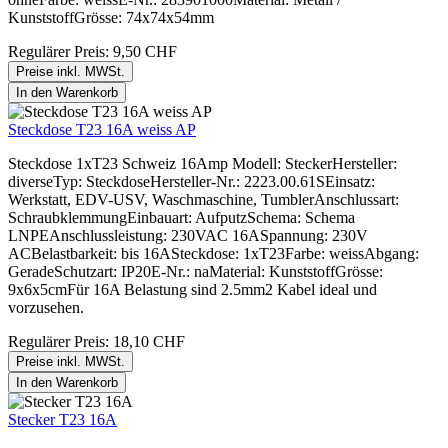
KunststoffGrösse: 74x74x54mm
Regulärer Preis:
9,50 CHF
Preise inkl. MWSt.
In den Warenkorb
Steckdose T23 16A weiss AP
Steckdose 1xT23 Schweiz 16Amp Modell: SteckerHersteller:
diverseTyp: SteckdoseHersteller-Nr.: 2223.00.61SEinsatz:
Werkstatt, EDV-USV, Waschmaschine, TumblerAnschlussart:
SchraubklemmungEinbauart: AufputzSchema: Schema
LNPEAnschlussleistung: 230VAC 16ASpannung: 230V
ACBelastbarkeit: bis 16ASteckdose: 1xT23Farbe: weissAbgang:
GeradeSchutzart: IP20E-Nr.: naMaterial: KunststoffGrösse:
9x6x5cmFür 16A Belastung sind 2.5mm2 Kabel ideal und
vorzusehen.
Regulärer Preis:
18,10 CHF
Preise inkl. MWSt.
In den Warenkorb
Stecker T23 16A