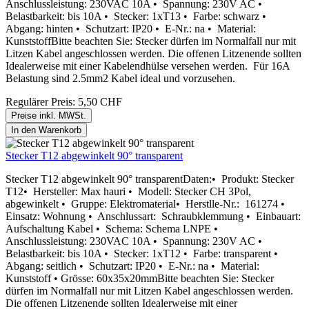
Anschlussleistung: 230VAC 10A • Spannung: 230V AC •
Belastbarkeit: bis 10A • Stecker: 1xT13 • Farbe: schwarz •
Abgang: hinten • Schutzart: IP20 • E-Nr.: na • Material:
KunststoffBitte beachten Sie: Stecker dürfen im Normalfall nur mit
Litzen Kabel angeschlossen werden. Die offenen Litzenende sollten
Idealerweise mit einer Kabelendhülse versehen werden. Für 16A
Belastung sind 2.5mm2 Kabel ideal und vorzusehen.
Regulärer Preis:
5,50 CHF
Preise inkl. MWSt.
In den Warenkorb
Stecker T12 abgewinkelt 90° transparent
Stecker T12 abgewinkelt 90° transparentDaten:• Produkt: Stecker
T12• Hersteller: Max hauri • Modell: Stecker CH 3Pol,
abgewinkelt • Gruppe: Elektromaterial• Herstlle-Nr.: 161274 •
Einsatz: Wohnung • Anschlussart: Schraubklemmung • Einbauart:
Aufschaltung Kabel • Schema: Schema LNPE •
Anschlussleistung: 230VAC 10A • Spannung: 230V AC •
Belastbarkeit: bis 10A • Stecker: 1xT12 • Farbe: transparent •
Abgang: seitlich • Schutzart: IP20 • E-Nr.: na • Material:
Kunststoff • Grösse: 60x35x20mmBitte beachten Sie: Stecker
dürfen im Normalfall nur mit Litzen Kabel angeschlossen werden.
Die offenen Litzenende sollten Idealerweise mit einer