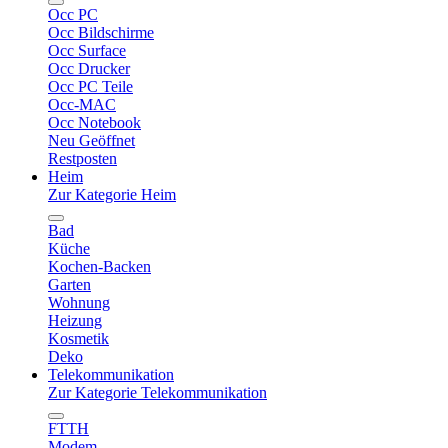
Occ PC
Occ Bildschirme
Occ Surface
Occ Drucker
Occ PC Teile
Occ-MAC
Occ Notebook
Neu Geöffnet
Restposten
Heim
Zur Kategorie Heim
Bad
Küche
Kochen-Backen
Garten
Wohnung
Heizung
Kosmetik
Deko
Telekommunikation
Zur Kategorie Telekommunikation
FTTH
Modem