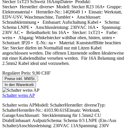
Stecker 1xT23 Schweiz 16AmpDaten• Produkt:
Stecker• Hersteller: diverse• Modell: Stecker R23 16A• Gruppe:
Elektromaterial • Hersteller-Nr.: 14Q9649 1 • Einsatz: Werkstatt,
EDV-USV, Waschmaschine, Tumbler • Anschlussart:
Schraubklemmung • Einbauart: Aufschaltung Kabel • Schema:
Schema LNPE • Anschlussleistung: 230VAC 16A • Spannung:
230V AC • Belastbarkeit: bis 16A • Stecker: 1xT23 • Farbe:
weiss • Abgang: Winkelstecker wählbar oben, hinten, unten •
Schutzart: IP20 • E-Nr.: na • Material: KunststoffBitte beachten
Sie: Stecker dürfen im Normalfall nur mit Litzen Kabel
angeschlossen werden. Die offenen Litzenende sollten Idealerweise
mit einer Kabelendhülse versehen werden. Für 16A Belastung sind
2.5mm2 Kabel ideal und vorzusehen.
Regulärer Preis:
9,90 CHF
Preise inkl. MWSt.
In den Warenkorb
Schalter weiss AP
Schalter weiss APModell: SchalterHersteller: diverseTyp:
SchalterHersteller-Nr.: 4103.90.61SEinsatz: Werkstatt,
GarageAnschlussart: Steckklemmung für 1.5mm2 CU
DrahtEinbauart: AufputzSchema: Schema 0/3 LNPE (Ein-/Aus
Schalter)Anschlussleistung: 230VAC 13ASpannung: 230V