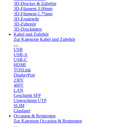
3D-Drucker & Zubehör
3D-Filament-3.00mm
3D-Filament-1.75mm
3D-Ersatzteile
3D-Zubenör
3D-Druckdaten
Kabel und Zubehör
Zur Kategorie Kabel und Zubehör
USB
USB-A
USB-C
HDMI
TOSLink
DisplayPort
230V
400V
LAN
Geschirmt SFP
Ungeschirmt UTP
SLIM
Glasfaser
Occasion & Restposten
Zur Kategorie Occasion & Restposten