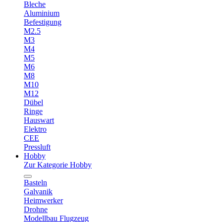
Bleche
Aluminium
Befestigung
M2.5
M3
M4
M5
M6
M8
M10
M12
Dübel
Ringe
Hauswart
Elektro
CEE
Pressluft
Hobby
Zur Kategorie Hobby
Basteln
Galvanik
Heimwerker
Drohne
Modellbau Flugzeug