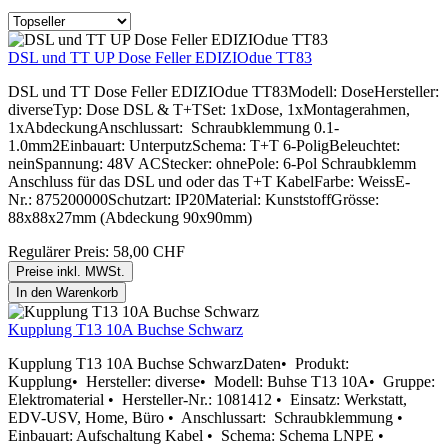
DSL und TT UP Dose Feller EDIZIOdue TT83
DSL und TT Dose Feller EDIZIOdue TT83Modell: DoseHersteller:
diverseTyp: Dose DSL & T+TSet: 1xDose, 1xMontagerahmen,
1xAbdeckungAnschlussart: Schraubklemmung 0.1-
1.0mm2Einbauart: UnterputzSchema: T+T 6-PoligBeleuchtet:
neinSpannung: 48V ACStecker: ohnePole: 6-Pol Schraubklemm
Anschluss für das DSL und oder das T+T KabelFarbe: WeissE-
Nr.: 875200000Schutzart: IP20Material: KunststoffGrösse:
88x88x27mm (Abdeckung 90x90mm)
Regulärer Preis:
58,00 CHF
Preise inkl. MWSt.
In den Warenkorb
Kupplung T13 10A Buchse Schwarz
Kupplung T13 10A Buchse SchwarzDaten• Produkt:
Kupplung• Hersteller: diverse• Modell: Buhse T13 10A• Gruppe:
Elektromaterial • Hersteller-Nr.: 1081412 • Einsatz: Werkstatt,
EDV-USV, Home, Büro • Anschlussart: Schraubklemmung •
Einbauart: Aufschaltung Kabel • Schema: Schema LNPE •