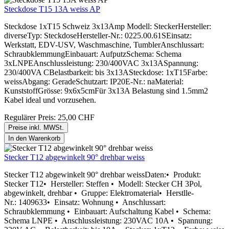
Steckdose T15 13A weiss AP
Steckdose 1xT15 Schweiz 3x13Amp Modell: SteckerHersteller:
diverseTyp: SteckdoseHersteller-Nr.: 0225.00.61SEinsatz:
Werkstatt, EDV-USV, Waschmaschine, TumblerAnschlussart:
SchraubklemmungEinbauart: AufputzSchema: Schema
3xLNPEAnschlussleistung: 230/400VAC 3x13ASpannung:
230/400VA CBelastbarkeit: bis 3x13ASteckdose: 1xT15Farbe:
weissAbgang: GeradeSchutzart: IP20E-Nr.: naMaterial:
KunststoffGrösse: 9x6x5cmFür 3x13A Belastung sind 1.5mm2
Kabel ideal und vorzusehen.
Regulärer Preis:
25,00 CHF
Preise inkl. MWSt.
In den Warenkorb
Stecker T12 abgewinkelt 90° drehbar weiss
Stecker T12 abgewinkelt 90° drehbar weissDaten:• Produkt:
Stecker T12• Hersteller: Steffen • Modell: Stecker CH 3Pol,
abgewinkelt, drehbar • Gruppe: Elektromaterial• Herstlle-
Nr.: 1409633• Einsatz: Wohnung • Anschlussart:
Schraubklemmung • Einbauart: Aufschaltung Kabel • Schema:
Schema LNPE • Anschlussleistung: 230VAC 10A • Spannung: