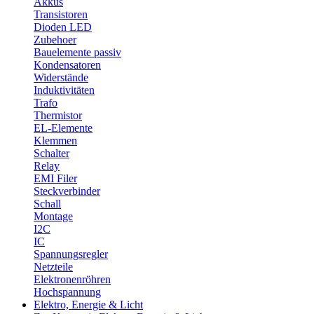
Akkus
Transistoren
Dioden LED
Zubehoer
Bauelemente passiv
Kondensatoren
Widerstände
Induktivitäten
Trafo
Thermistor
EL-Elemente
Klemmen
Schalter
Relay
EMI Filer
Steckverbinder
Schall
Montage
I2C
IC
Spannungsregler
Netzteile
Elektronenröhren
Hochspannung
Elektro, Energie & Licht