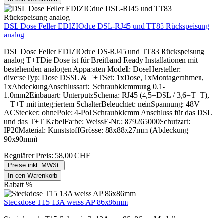
DSL Dose Feller EDIZIOdue DSL-RJ45 und TT83 Rückspeisung
analog
DSL Dose Feller EDIZIOdue DS-RJ45 und TT83 Rückspeisung
analog T+TDie Dose ist für Breitband Ready Installationen mit
bestehenden analogen Apparaten Modell: DoseHersteller:
diverseTyp: Dose DSSL & T+TSet: 1xDose, 1xMontagerahmen,
1xAbdeckungAnschlussart: Schraubklemmung 0.1-
1.0mm2Einbauart: UnterputzSchema: RJ45 (4,5=DSL / 3,6=T+T),
+ T+T mit integriertem SchalterBeleuchtet: neinSpannung: 48V
ACStecker: ohnePole: 4-Pol Schraubklemm Anschluss für das DSL
und das T+T KabelFarbe: WeissE-Nr.: 879265000Schutzart:
IP20Material: KunststoffGrösse: 88x88x27mm (Abdeckung
90x90mm)
Regulärer Preis:
58,00 CHF
Preise inkl. MWSt.
In den Warenkorb
Rabatt
%
Steckdose T15 13A weiss AP 86x86mm