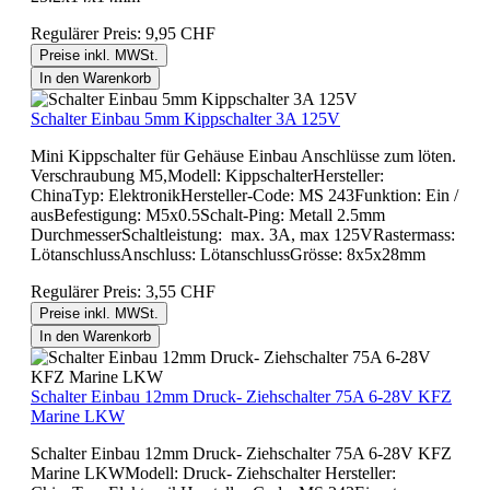
Regulärer Preis:
9,95 CHF
Preise inkl. MWSt.
In den Warenkorb
Schalter Einbau 5mm Kippschalter 3A 125V
Mini Kippschalter für Gehäuse Einbau Anschlüsse zum löten.
Verschraubung M5,Modell: KippschalterHersteller:
ChinaTyp: ElektronikHersteller-Code: MS 243Funktion: Ein /
ausBefestigung: M5x0.5Schalt-Ping: Metall 2.5mm
DurchmesserSchaltleistung: max. 3A, max 125VRastermass:
LötanschlussAnschluss: LötanschlussGrösse: 8x5x28mm
Regulärer Preis:
3,55 CHF
Preise inkl. MWSt.
In den Warenkorb
Schalter Einbau 12mm Druck- Ziehschalter 75A 6-28V KFZ
Marine LKW
Schalter Einbau 12mm Druck- Ziehschalter 75A 6-28V KFZ
Marine LKWModell: Druck- Ziehschalter Hersteller: