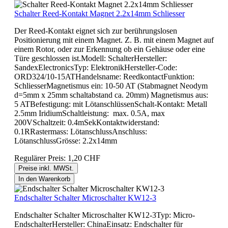
Schalter Reed-Kontakt Magnet 2.2x14mm Schliesser
Der Reed-Kontakt eignet sich zur berührungslosen
Positionierung mit einem Magnet. Z. B. mit einem Magnet auf
einem Rotor, oder zur Erkennung ob ein Gehäuse oder eine
Türe geschlossen ist.Modell: SchalterHersteller:
SandexElectronicsTyp: ElektronikHersteller-Code:
ORD324/10-15ATHandelsname: ReedkontactFunktion:
SchliesserMagnetismus ein: 10-50 AT (Stabmagnet Neodym
d=5mm x 25mm schaltabstand ca. 20mm) Magnetismus aus:
5 ATBefestigung: mit LötanschlüssenSchalt-Kontakt: Metall
2.5mm IridiumSchaltleistung: max. 0.5A, max
200VSchaltzeit: 0.4mSekKontaktwiderstand:
0.1RRastermass: LötanschlussAnschluss:
LötanschlussGrösse: 2.2x14mm
Regulärer Preis:
1,20 CHF
Preise inkl. MWSt.
In den Warenkorb
Endschalter Schalter Microschalter KW12-3
Endschalter Schalter Microschalter KW12-3Typ: Micro-
EndschalterHersteller: ChinaEinsatz: Endschalter für