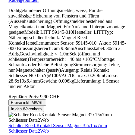
Kabelgebunden
Drahtgebundener Öffnungsmelder, weiss, Für die
zuverlässige Sicherung von Fenstern und Türen
(Aussenhautsicherung) Öffnungsmelder bestehend aus
Magnetkontakt und Magnet. Für Auf- und Unterputzmontage
geeignetModell: LITT 59145-010Hersteller: LITTTyp:
NäherungsschalterTechnik: Magnet Reed
KontaktHerstellernummer: Sensor: 59145-010, Aktor: 59145-
000 Erfassungsbereich: am 9.8mmAnschlusskabel: 30cm 2-
AdrigGeschwindigkeit: <=1.0mSek (öffnen und
schliessen)Temperaturbereich: -40 bis +105°CMontage:
Schraub - oder Klebe BefestigungStromversorgung: keine,
nur Magnetschalter (passiv)Ausgang: Relais Kontakt
Schliesser NO 0.5A@100VAC/DC max. 0.2OhmGrösse:
28.6x19x6.4mmGewicht: 0.006kgLieferumfang: 1 Sensor
und ein Aktor
Regulärer Preis:
9,90 CHF
Preise inkl. MWSt.
In den Warenkorb
Schalter Reed-Kontakt Sensor Magnet 32x15x7mm
Schliesser Data2Web