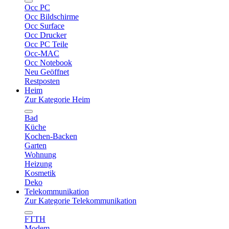
Occ PC
Occ Bildschirme
Occ Surface
Occ Drucker
Occ PC Teile
Occ-MAC
Occ Notebook
Neu Geöffnet
Restposten
Heim
Zur Kategorie Heim
Bad
Küche
Kochen-Backen
Garten
Wohnung
Heizung
Kosmetik
Deko
Telekommunikation
Zur Kategorie Telekommunikation
FTTH
Modem