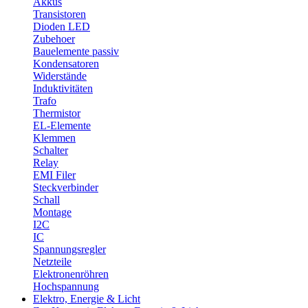
Akkus
Transistoren
Dioden LED
Zubehoer
Bauelemente passiv
Kondensatoren
Widerstände
Induktivitäten
Trafo
Thermistor
EL-Elemente
Klemmen
Schalter
Relay
EMI Filer
Steckverbinder
Schall
Montage
I2C
IC
Spannungsregler
Netzteile
Elektronenröhren
Hochspannung
Elektro, Energie & Licht