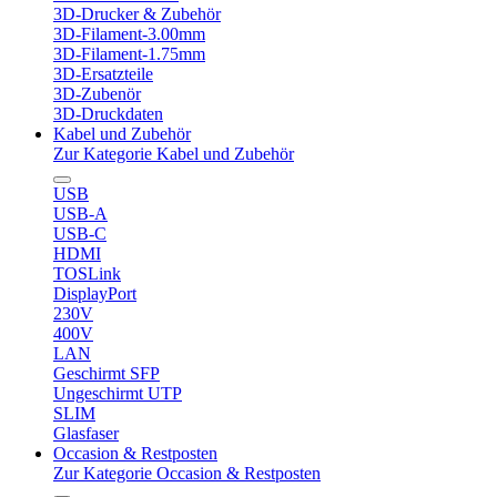
3D-Drucker & Zubehör
3D-Filament-3.00mm
3D-Filament-1.75mm
3D-Ersatzteile
3D-Zubenör
3D-Druckdaten
Kabel und Zubehör
Zur Kategorie Kabel und Zubehör
USB
USB-A
USB-C
HDMI
TOSLink
DisplayPort
230V
400V
LAN
Geschirmt SFP
Ungeschirmt UTP
SLIM
Glasfaser
Occasion & Restposten
Zur Kategorie Occasion & Restposten