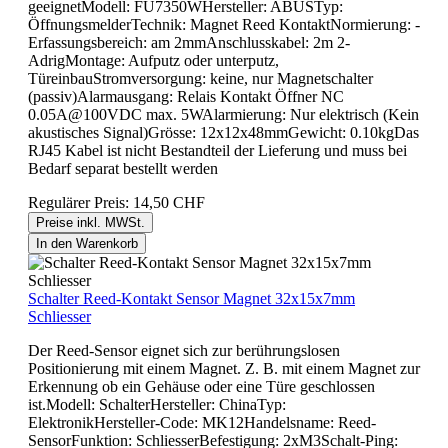
geeignetModell: FU7350WHersteller: ABUSTyp:
ÖffnungsmelderTechnik: Magnet Reed KontaktNormierung: -
Erfassungsbereich: am 2mmAnschlusskabel: 2m 2-
AdrigMontage: Aufputz oder unterputz,
TüreinbauStromversorgung: keine, nur Magnetschalter
(passiv)Alarmausgang: Relais Kontakt Öffner NC
0.05A@100VDC max. 5WAlarmierung: Nur elektrisch (Kein
akustisches Signal)Grösse: 12x12x48mmGewicht: 0.10kgDas
RJ45 Kabel ist nicht Bestandteil der Lieferung und muss bei
Bedarf separat bestellt werden
Regulärer Preis:
14,50 CHF
Preise inkl. MWSt.
In den Warenkorb
Schalter Reed-Kontakt Sensor Magnet 32x15x7mm
Schliesser
Der Reed-Sensor eignet sich zur berührungslosen
Positionierung mit einem Magnet. Z. B. mit einem Magnet zur
Erkennung ob ein Gehäuse oder eine Türe geschlossen
ist.Modell: SchalterHersteller: ChinaTyp:
ElektronikHersteller-Code: MK12Handelsname: Reed-
SensorFunktion: SchliesserBefestigung: 2xM3Schalt-Ping: