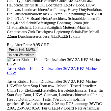
ChinaTyp: ElektronikHersteller-Code: MS 243Einsatz:
Hauptschalter für ds DC Boardnetz 12/24V Boot, LKW,
Caravan, LandmaschinenAusführung: Heavy DutyFunktion:
Ein / ausBelastbarkeit: max 75Amp DCSpannung: 6-28V DC
(Für 6/12/24V Board Netz)Anschluss: Schraubklemmen für
Ring-Kabel SchuhBefestigung: Bohrung 12mm (für
11.9mm)Schaft: 15.8mm abzüglich Mutter(n)Material:
Gehäuse aus Zink Druckguss Legierung Schalt-Pin: Metall
22mm DurchmesserGrösse: 83x36x22(15)mm
Regulärer Preis:
9,95 CHF
Preise inkl. MWSt.
In den Warenkorb
Taster Einbau 16mm Druckschalter 36V 2A KFZ Marine
LKW
Taster Einbau 16mm Druckschalter 36V 2A KFZ Marine
LKWFür Start Stop Horn usw...Modell: TasterHersteller:
ChinaTyp: ElektronikHersteller: EarueletricEinsatz: Taster für
Start Stop Boot, LKW, Caravan, LandmaschinenAusführung:
Heavy DutyFunktion: Taster (Verbindung solange
gedrückt)Belastbarkeit: max 2.0Amp DCSpannung: 36VDC
2.0A, 250VAC 0.5A (Für 6/12/24V Board Netz)Anschluss: