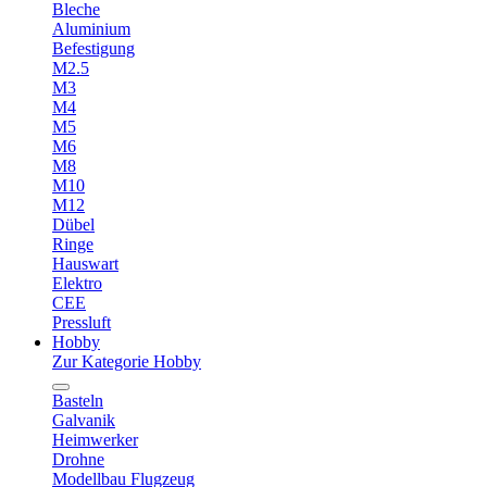
Bleche
Aluminium
Befestigung
M2.5
M3
M4
M5
M6
M8
M10
M12
Dübel
Ringe
Hauswart
Elektro
CEE
Pressluft
Hobby
Zur Kategorie Hobby
Basteln
Galvanik
Heimwerker
Drohne
Modellbau Flugzeug