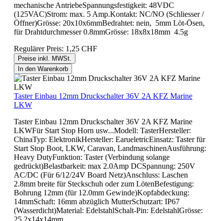
mechanische AntriebeSpannungsfestigkeit: 48VDC
(125VAC)Strom: max. 5 Amp.Kontakt: NC/NO (Schliesser /
Öffner)Grösse: 20x10x6mmBedrahtet: nein, 5mm Löt-Ösen,
für Drahtdurchmesser 0.8mmGrösse: 18x8x18mm 4.5g
Regulärer Preis:
1,25 CHF
Preise inkl. MWSt.
In den Warenkorb
Taster Einbau 12mm Druckschalter 36V 2A KFZ Marine
LKW
Taster Einbau 12mm Druckschalter 36V 2A KFZ Marine
LKWFür Start Stop Horn usw...Modell: TasterHersteller:
ChinaTyp: ElektronikHersteller: EarueletricEinsatz: Taster für
Start Stop Boot, LKW, Caravan, LandmaschinenAusführung:
Heavy DutyFunktion: Taster (Verbindung solange
gedrückt)Belastbarkeit: max 2.0Amp DCSpannung: 250V
AC/DC (Für 6/12/24V Board Netz)Anschluss: Laschen
2.8mm breite für Steckschuh oder zum LötenBefestigung:
Bohrung 12mm (für 12.0mm Gewinde)Kopfabdeckung:
14mmSchaft: 16mm abzüglich MutterSchutzart: IP67
(Wasserdicht)Material: EdelstahlSchalt-Pin: EdelstahlGrösse:
25.2x14x14mm