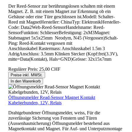
Der Reed-Sensor zur berührungslosen schalten mit einem
Magnet. Z. B. mit einem Magnet zur Erkennung ob ein
Gehäuse oder eine Türe geschlossen ist.Modell: Schalter-
Reed mit MagnetHersteller: ChinaTyp: ElektronikHersteller-
Code: Data2Web-Reed-SensorHandelsname: Reed-
SensorFunktion: SchliesserBefestigung: 2xM3Magnet:
Stabmagnet 5x5x25mm Neodym, N45 (Vergossen)Schalt-
Ping: Reed-Kontakt vergossen mit
Anschlusskabel Rastermass: Anschlusskabel 1.5m 3
AdrigAnschluss: 3.5mm Klinken Stecker (Kopf:frei(3.3V),
mitte=Data(Kontakt), Hals=GND)Grösse: 32x15x7mm
Regulärer Preis:
25,00 CHF
Preise inkl. MWSt.
In den Warenkorb
Öffnungsmelder Read-Sensor Magnet Kontakt
Kabelgebunden, 12V, Relais
Drahtgebundener Öffnungsmelder, weiss, Für die
zuverlässige Sicherung von Fenstern und Türen
(Aussenhautsicherung) Öffnungsmelder bestehend aus
Magnetkontakt und Magnet. Für Auf- und Unterputzmontage