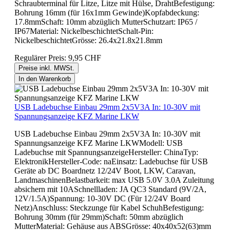
Schraubterminal für Litze, Litze mit Hülse, DrahtBefestigung:
Bohrung 16mm (für 16x1mm Gewinde)Kopfabdeckung:
17.8mmSchaft: 10mm abzüglich MutterSchutzart: IP65 /
IP67Material: NickelbeschichtetSchalt-Pin:
NickelbeschichtetGrösse: 26.4x21.8x21.8mm
Regulärer Preis:
9,95 CHF
Preise inkl. MWSt.
In den Warenkorb
USB Ladebuchse Einbau 29mm 2x5V3A In: 10-30V mit
Spannungsanzeige KFZ Marine LKW
USB Ladebuchse Einbau 29mm 2x5V3A In: 10-30V mit
Spannungsanzeige KFZ Marine LKWModell: USB
Ladebuchse mit SpannungsanzeigeHersteller: ChinaTyp:
ElektronikHersteller-Code: naEinsatz: Ladebuchse für USB
Geräte ab DC Boardnetz 12/24V Boot, LKW, Caravan,
LandmaschinenBelastbarkeit: max USB 5.0V 3.0A Zuleitung
absichern mit 10ASchnellladen: JA QC3 Standard (9V/2A,
12V/1.5A)Spannung: 10-30V DC (Für 12/24V Board
Netz)Anschluss: Steckzunge für Kabel SchuhBefestigung:
Bohrung 30mm (für 29mm)Schaft: 50mm abzüglich
MutterMaterial: Gehäuse aus ABSGrösse: 40x40x52(63)mm