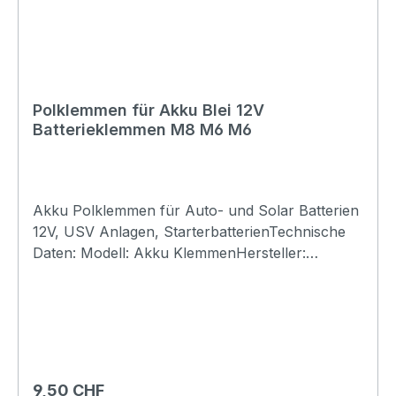
Polklemmen für Akku Blei 12V
Batterieklemmen M8 M6 M6
Akku Polklemmen für Auto- und Solar Batterien
12V, USV Anlagen, StarterbatterienTechnische
Daten: Modell: Akku KlemmenHersteller:
diverseMaterial: Kupfer verzinntMenge: Set (2
Stk. 1xfür Plus und 1x für Minus)Polklemme:
Plus (Rot): 17.5mm / Minus (Schwarz):
16.5mmAnschluss: 2xM6 & 1xM8Farbe:
SilberSchutzart: IP20Abmessung:
55x40mmGewicht: 0.2kg
Regulärer Preis:
9,50 CHF