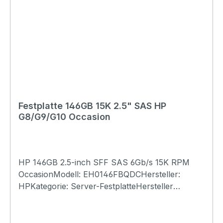
Festplatte 146GB 15K 2.5" SAS HP
G8/G9/G10 Occasion
HP 146GB 2.5-inch SFF SAS 6Gb/s 15K RPM
OccasionModell: EH0146FBQDCHersteller:
HPKategorie: Server-FestplatteHersteller
Nummer: 627114-001Spare: 653950-
001Bezeichnung: HP 146GB 2.5-inch SFF SAS
6Gb/s 15K RPMAufbau: Dual Port (DP)