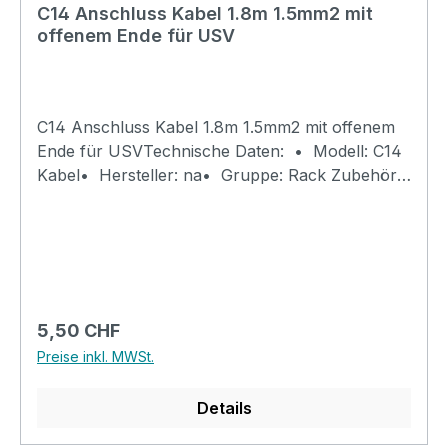
C14 Anschluss Kabel 1.8m 1.5mm2 mit
offenem Ende für USV
C14 Anschluss Kabel 1.8m 1.5mm2 mit offenem
Ende für USVTechnische Daten: • Modell: C14
Kabel• Hersteller: na• Gruppe: Rack Zubehör
• Anschluss-A: C14 Litze LNPE IEC320
• Anschluss-B: offen• Leiterquerschnitt: 1.5
mm² • Leistung: 10A (230V 2'300VA) •
Aussenanwendung: Nein • Stecker: angespritzt
• Kabel Typ: H05VV-F 3G • Anschlusskabel:
1.8m mit C14 Stecker IEC320• Farbe: Schwarz
Regulärer Preis:
5,50 CHF
• Schutzart: IP20 • Zubehör: keines• Gewicht:
Preise inkl. MWSt.
0.3kg
Details