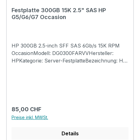
Festplatte 300GB 15K 2.5" SAS HP
G5/G6/G7 Occasion
HP 300GB 2.5-inch SFF SAS 6Gb/s 15K RPM
OccasionModell: DG0300FARVVHersteller:
HPKategorie: Server-FestplatteBezeichnung: HP
300GB 2.5-inch SFF SAS 6Gb/s 15K
RPMAufbau: Dual Port (DP) Enterprise (ENT)
Hot-Plug Hard DriveTyp: In HP 2.5-inch SFF
SAS Hot-Plug Hard Drive tray (as
pictured)Passend zu: HP Proliant G1-G7 SFF
SAS ServerGrösse: 71x99x15mmGarantie: 3
Regulärer Preis:
85,00 CHF
MonateTeile-Nummer: Option Part# 507127-
Preise inkl. MWSt.
B21, SmartBuy Part# 507127-S21, Spare Part#
507284-001, Assembly Part# 518194-
Details
002, Model#