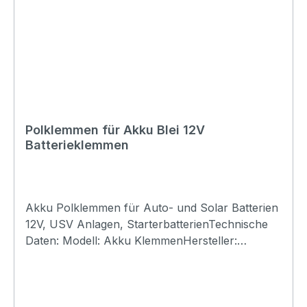
Polklemmen für Akku Blei 12V
Batterieklemmen
Akku Polklemmen für Auto- und Solar Batterien
12V, USV Anlagen, StarterbatterienTechnische
Daten: Modell: Akku KlemmenHersteller:
diverseMaterial: MessingMenge: Set (2 Stk. 1xfür
Plus und 1x für Minus)Anschluss: Ring AMP /
Litze mit Hülse / DrahtFarbe: GoldSchutzart:
IP20Abmessung: Gewicht: 0.2kg