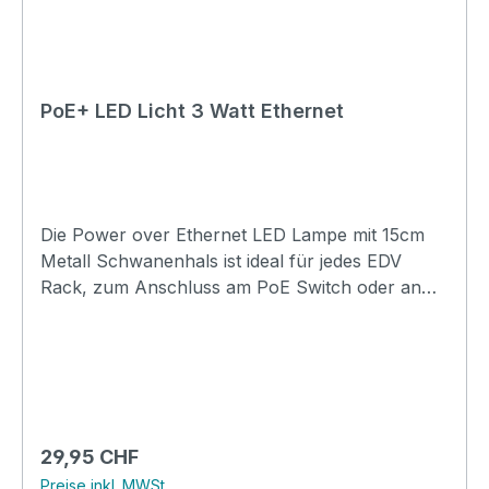
PoE+ LED Licht 3 Watt Ethernet
Die Power over Ethernet LED Lampe mit 15cm
Metall Schwanenhals ist ideal für jedes EDV
Rack, zum Anschluss am PoE Switch oder an
der PoE Zuleitung. Das PoE Licht kannauch als
NotLicht verwendet werden, wenn der PoE
Switch via USV betrieben wird. Technische
Daten:Modell: PoE-Lich-3WHersteller: ChinaTyp:
PoE GeräteStandard: 802.3af/at PoE+Anschluss:
RJ45-LANGeschwindigkeit:
Regulärer Preis:
29,95 CHF
10/100/1000MBitLeistung: 3W via PoESpannung:
Preise inkl. MWSt.