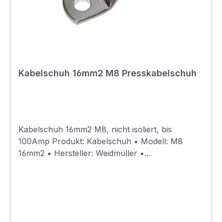
Kabelschuh 16mm2 M8 Presskabelschuh
Kabelschuh 16mm2 M8, nicht isoliert, bis
100Amp Produkt: Kabelschuh • Modell: M8
16mm2 • Hersteller: Weidmüller •
HerstellerArtNr.: 1497940000 • Typ: Klemme •
Kabeltyp: 16mm2 Litze (Klasse 5 / 6) oder Seil •
Verbindung: M8 Schraube (Nicht im
Lieferumfang) • Material: Kupfer verzinnt •
Wandstärke: 1.5mm • Norm: DIN 46235 • Rohr: