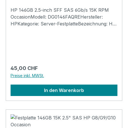
HP 146GB 2.5-inch SFF SAS 6Gb/s 15K RPM
OccasionModell: DG0146FAQREHersteller:
HPKategorie: Server-FestplatteBezeichnung: HP
146GB 2.5-inch SFF SAS 6Gb/s 10K
RPMAufbau: Dual Port (DP) Enterprise (ENT)
Hot-Plug Hard DriveTyp: In HP 2.5-inch SFF
SAS Hot-Plug Hard Drive tray (as
pictured)Passend zu: HP Proliant G1-G7 SFF
SAS ServerGrösse: 71x99x15mmGarantie: 3
Regulärer Preis:
45,00 CHF
Monate
Preise inkl. MWSt.
In den Warenkorb