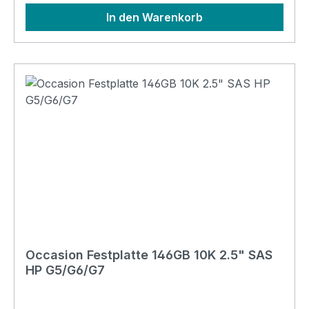
B21, SmartBuy Part# 507127-S21, Spare Part#
In den Warenkorb
507284-001, Assembly Part# 518194-
002, Model# DG0300FARVV
Occasion Festplatte 146GB 10K 2.5" SAS
HP G5/G6/G7