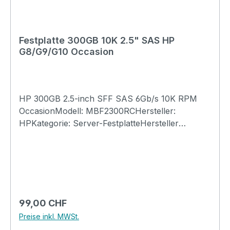
Festplatte 300GB 10K 2.5" SAS HP
G8/G9/G10 Occasion
HP 300GB 2.5-inch SFF SAS 6Gb/s 10K RPM
OccasionModell: MBF2300RCHersteller:
HPKategorie: Server-FestplatteHersteller
Nummer: 872475-B21Spare: 652564-B21
653955-001 Bezeichnung: HP 300GB 2.5-inch
SFF SAS 6Gb/s 10K RPMAufbau: Dual Port (DP)
Enterprise (ENT) Hot-Plug Hard DriveTyp: In HP
2.5-inch SFF SAS Hot-Plug Hard Drive tray (as
pictured)Passend zu: HP Proliant G8/G9/G10
Regulärer Preis:
99,00 CHF
SFF SAS ServerGrösse: 71x99x15mmGarantie: 3
Preise inkl. MWSt.
MonateTeile-Nummer: Option Part# 507127-