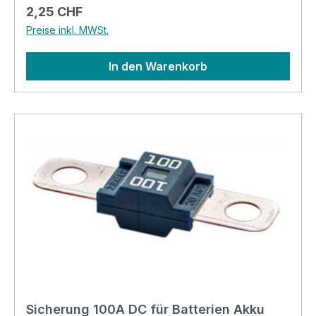
5.5mm innen, 8.4/8.5mm aussen• Montage: Es
Regulärer Preis:
2,25 CHF
wird ein Presswerkzeug benötigt (16mm2) •
Preise inkl. MWSt.
Einpresslänge: 13mm • Farbe: silbrig glänzend •
Gewicht: 0.01269kg • Grösse: 33x13x8.8mm
In den Warenkorb
(LxBxH)
Sicherung 100A DC für Batterien Akku