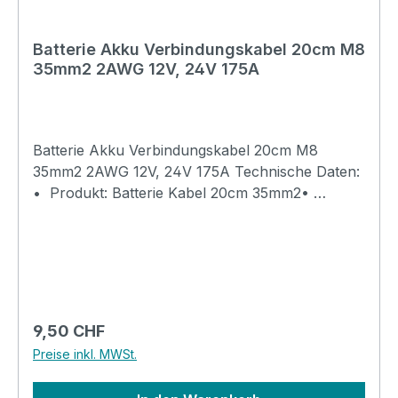
Batterie Akku Verbindungskabel 20cm M8
35mm2 2AWG 12V, 24V 175A
Batterie Akku Verbindungskabel 20cm M8
35mm2 2AWG 12V, 24V 175A Technische Daten:
• Produkt: Batterie Kabel 20cm 35mm2•
Modell: Kabel 20cm, 35mm2, M8,
schwarz• Hersteller: China• Hersteller-ArtNr.:
na• Kategorie: Auto, KFZ, Marine, Boot, USV•
Anwendung: Anschluss von Blei Akkus,
zusammenschalten von 12V auf 24V• Leiter:
Litze Feinlitze Kupfer Reinkupfer• Isolation:
Regulärer Preis:
9,50 CHF
Naturkautschuk• Anschluss: Kabelschuh M8,
Preise inkl. MWSt.
Aufgepresst und versiegelt•
Aussendurchmesser: 11.8mm • Länge: 20cm