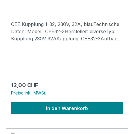
CEE Kupplung 1-32, 230V, 32A, blauTechnische
Daten: Modell: CEE32-3Hersteller: diverseTyp:
Kupplung 230V 32AKupplung: CEE32-3Aufbau:
3-Polig, Leiterbefestigung mit
SchraubklemmenIsolation: 400V maximale
SystemspannungStromstärke:
32Amp.Temperaturbereich -40 bis +90 Grad
CelsiusAussenanwendung: Ja, UV-
Beständig.Farbe: blauGehäusematerial:
Regulärer Preis:
12,00 CHF
KunststoffSchutzart: IP44Abmessung: Gewicht:
Preise inkl. MWSt.
0.2kg
In den Warenkorb