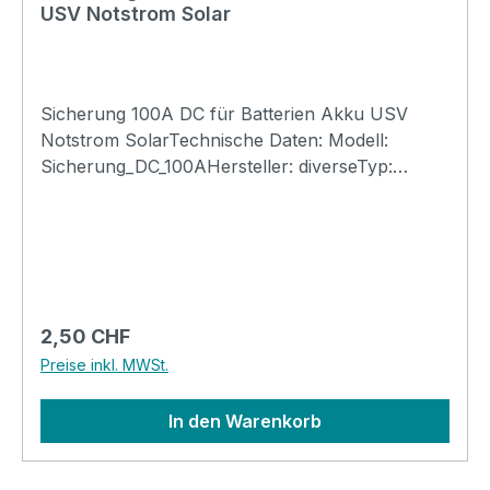
USV Notstrom Solar
Sicherung 100A DC für Batterien Akku USV
Notstrom SolarTechnische Daten: Modell:
Sicherung_DC_100AHersteller: diverseTyp:
SicherungAuslösung: 100AWiderstand:
naSpannungsabfall: naSpannung: Max
58VDCSchaltvermögen: 1.0kAGRID: Nein nur für
InselsystemAnschluss: 12V / 24V / 48V
KlemmenLochmass: 5.5mm (für
M5)Lochabstand: 30mmBreite: 12mmSchutzart:
Regulärer Preis:
2,50 CHF
IP20Abmessung: 12x8x42mmGewicht: 0.0.2kg
Preise inkl. MWSt.
In den Warenkorb