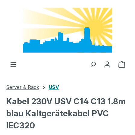
Zum Hauptinhalt springen
Ware
Server & Rack
USV
Kabel 230V USV C14 C13 1.8m
blau Kaltgerätekabel PVC
IEC320