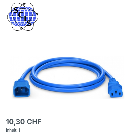
Bildergalerie überspringen
Regulärer Preis:
10,30 CHF
Inhalt:
1