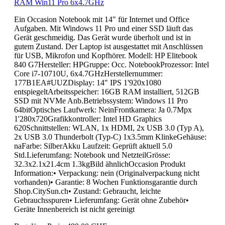
RAM Win11 Pro 6x4.7GHz
Ein Occasion Notebook mit 14" für Internet und Office
Aufgaben. Mit Windows 11 Pro und einer SSD läuft das
Gerät geschmeidig. Das Gerät wurde überholt und ist in
gutem Zustand. Der Laptop ist ausgestattet mit Anschlüssen
für USB, Mikrofon und Kopfhörer. Modell: HP Elitebook
840 G7Hersteller: HPGruppe: Occ. NotebookProzessor: Intel
Core i7-10710U, 6x4.7GHzHerstellernummer:
177B1EA#UUZDisplay: 14" IPS 1'920x1080
entspiegeltArbeitsspeicher: 16GB RAM installiert, 512GB
SSD mit NVMe Anb.Betriebssystem: Windows 11 Pro
64bitOptisches Laufwerk: NeinFrontkamera: Ja 0.7Mpx
1'280x720Grafikkontroller: Intel HD Graphics
620Schnittstellen: WLAN, 1x HDMI, 2x USB 3.0 (Typ A),
2x USB 3.0 Thunderbolt (Typ-C) 1x3.5mm KlinkeGehäuse:
naFarbe: SilberAkku Laufzeit: Geprüft aktuell 5.0
Std.Lieferumfang: Notebook und NetzteilGrösse:
32.3x2.1x21.4cm 1.3kgBild ähnlichOccasion Produkt
Information:• Verpackung: nein (Originalverpackung nicht
vorhanden)• Garantie: 8 Wochen Funktionsgarantie durch
Shop.CitySun.ch• Zustand: Gebraucht, leichte
Gebrauchsspuren• Lieferumfang: Gerät ohne Zubehör•
Geräte Innenbereich ist nicht gereinigt