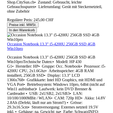
Shop.CitySun.ch• Zustand: Gebraucht, leichte
Gebrauchsspuren• Lieferumfang: Gerät mit Steckernetzteil,
ohne Zubehör
Regulärer Preis:
245,00 CHF
Preise inkl. MWSt.
In den Warenkorb
Occasion Notebook 13.3" i5-4200U 256GB SSD 4GB
Win10pro
Occasion Notebook 13.3" i5-4200U 256GB SSD 4GB
Win10proTechnische Daten:• Modell: HP 430
G1• Hersteller: HP• Gruppe: Occ. Notebook• Prozessor: i5-
4200U CPU, 2x1.6Ghz• Arbeitsspeicher: 4GB RAM
installiert, 256GB SSD• Display: 13.3" LCD
1366x768• Grafikkarte: Intel HD Graphics, mit HDMI und
VGA Port• Betriebssystem: Windows 10pro, 64bit (nicht auf
Win11 aufrüstbar)• Laufwerk: kein DVD Brenner &
Cardreader • USB: 2xUSB2, 2xUSB3• LAN:
10/100/1000MBit / WLAN• CAM: 720p HD• Akku: 14.8V
2.8Ah (Defekt, läuft nur am Strom!!) • Grösse:
29.3x16.5cm• Stromversorgung: Externes netzteil 19.5V
inkl. • Gehäuse: na, Gewicht: na• Farbe: SchwarzINFO: