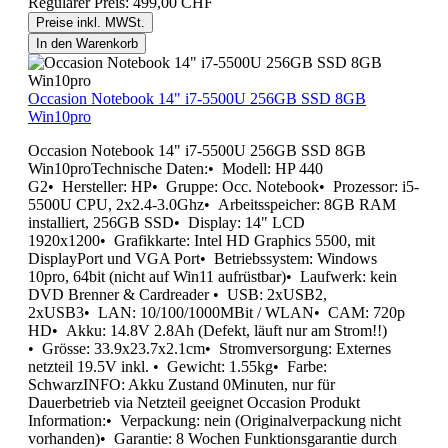
Regulärer Preis:
499,00 CHF
Preise inkl. MWSt.
In den Warenkorb
Occasion Notebook 14" i7-5500U 256GB SSD 8GB
Win10pro
Occasion Notebook 14" i7-5500U 256GB SSD 8GB
Win10proTechnische Daten:• Modell: HP 440
G2• Hersteller: HP• Gruppe: Occ. Notebook• Prozessor: i5-
5500U CPU, 2x2.4-3.0Ghz• Arbeitsspeicher: 8GB RAM
installiert, 256GB SSD• Display: 14" LCD
1920x1200• Grafikkarte: Intel HD Graphics 5500, mit
DisplayPort und VGA Port• Betriebssystem: Windows
10pro, 64bit (nicht auf Win11 aufrüstbar)• Laufwerk: kein
DVD Brenner & Cardreader • USB: 2xUSB2,
2xUSB3• LAN: 10/100/1000MBit / WLAN• CAM: 720p
HD• Akku: 14.8V 2.8Ah (Defekt, läuft nur am Strom!!)
• Grösse: 33.9x23.7x2.1cm• Stromversorgung: Externes
netzteil 19.5V inkl. • Gewicht: 1.55kg• Farbe:
SchwarzINFO: Akku Zustand 0Minuten, nur für
Dauerbetrieb via Netzteil geeignet Occasion Produkt
Information:• Verpackung: nein (Originalverpackung nicht
vorhanden)• Garantie: 8 Wochen Funktionsgarantie durch