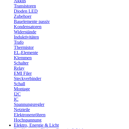
Akkus
Transistoren
Dioden LED
Zubehoer
Bauelemente passiv
Kondensatoren
Widerstände
Induktivitäten
Trafo
Thermistor
EL-Elemente
Klemmen
Schalter
Relay
EMI Filer
Steckverbinder
Schall
Montage
I2C
IC
Spannungsregler
Netzteile
Elektronenröhren
Hochspannung
Elektro, Energie & Licht