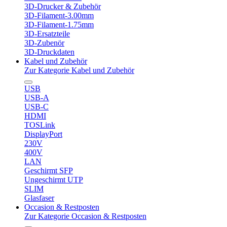
3D-Drucker & Zubehör
3D-Filament-3.00mm
3D-Filament-1.75mm
3D-Ersatzteile
3D-Zubenör
3D-Druckdaten
Kabel und Zubehör
Zur Kategorie Kabel und Zubehör
USB
USB-A
USB-C
HDMI
TOSLink
DisplayPort
230V
400V
LAN
Geschirmt SFP
Ungeschirmt UTP
SLIM
Glasfaser
Occasion & Restposten
Zur Kategorie Occasion & Restposten