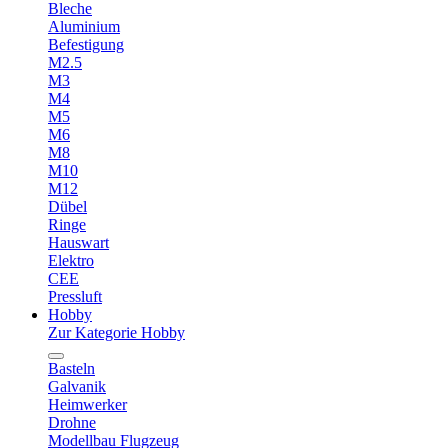
Bleche
Aluminium
Befestigung
M2.5
M3
M4
M5
M6
M8
M10
M12
Dübel
Ringe
Hauswart
Elektro
CEE
Pressluft
Hobby
Zur Kategorie Hobby
Basteln
Galvanik
Heimwerker
Drohne
Modellbau Flugzeug