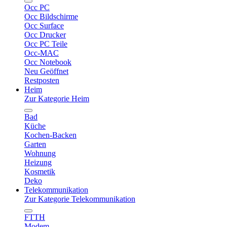
Occ PC
Occ Bildschirme
Occ Surface
Occ Drucker
Occ PC Teile
Occ-MAC
Occ Notebook
Neu Geöffnet
Restposten
Heim
Zur Kategorie Heim
Bad
Küche
Kochen-Backen
Garten
Wohnung
Heizung
Kosmetik
Deko
Telekommunikation
Zur Kategorie Telekommunikation
FTTH
Modem