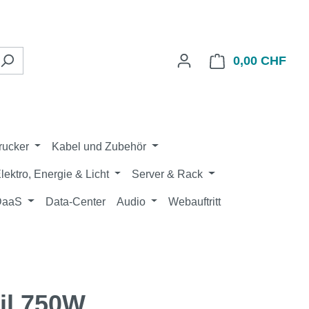
0,00 CHF
Ware
rucker
Kabel und Zubehör
lektro, Energie & Licht
Server & Rack
 DaaS
Data-Center
Audio
Webauftritt
il 750W