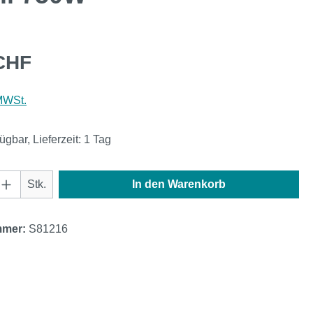
eis:
CHF
 MWSt.
ügbar, Lieferzeit: 1 Tag
Anzahl: Gib den gewünschten Wert ein oder
Stk.
In den Warenkorb
mmer:
S81216