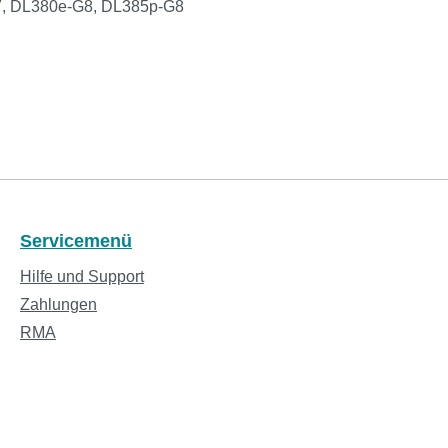
7, DL380e-G8, DL385p-G8
Servicemenü
Hilfe und Support
Zahlungen
RMA