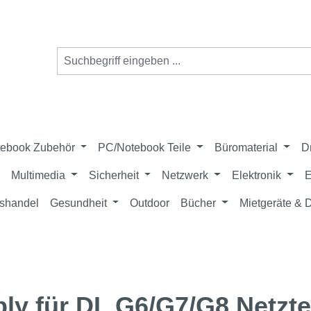
ebook Zubehör
PC/Notebook Teile
Büromaterial
D
Multimedia
Sicherheit
Netzwerk
Elektronik
E
shandel
Gesundheit
Outdoor
Bücher
Mietgeräte &
y für DL G6/G7/G8 Netzte