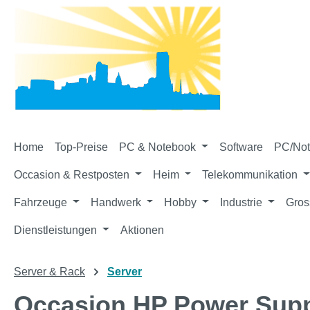
m Hauptinhalt springen
Zur Suche springen
Zur Hauptnavigation springen
Home
Top-Preise
PC & Notebook
Software
PC/Not
Occasion & Restposten
Heim
Telekommunikation
Fahrzeuge
Handwerk
Hobby
Industrie
Gros
Dienstleistungen
Aktionen
Server & Rack
Server
Occasion HP Power Suppl