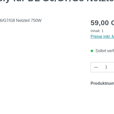
Regulärer Pr
59,00 
Inhalt:
1
Preise inkl.
Sofort verf
Produkt 
Produktnu