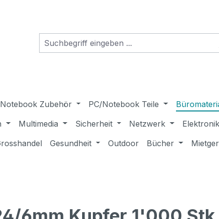
Notebook Zubehör
PC/Notebook Teile
Büromateri
n
Multimedia
Sicherheit
Netzwerk
Elektroni
rosshandel
Gesundheit
Outdoor
Bücher
Mietge
24/6mm Kupfer 1'000 Stk