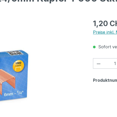
Regulärer Pr
1,20 C
Preise inkl.
Sofort ver
Produkt
Produktnu