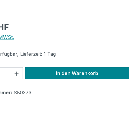
eis:
HF
 MWSt.
fügbar, Lieferzeit: 1 Tag
 Anzahl: Gib den gewünschten Wert ein 
In den Warenkorb
mmer:
S80373