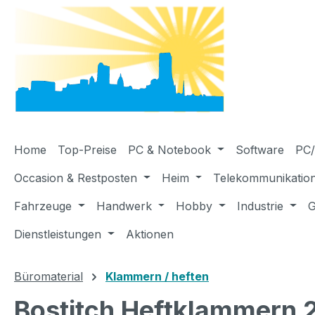
m Hauptinhalt springen
Zur Suche springen
Zur Hauptnavigation springen
Home
Top-Preise
PC & Notebook
Software
PC/
Occasion & Restposten
Heim
Telekommunikatio
Fahrzeuge
Handwerk
Hobby
Industrie
G
Dienstleistungen
Aktionen
Büromaterial
Klammern / heften
Bostitch Heftklammern 