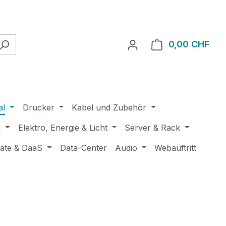
0,00 CHF
Ware
al
Drucker
Kabel und Zubehör
k
Elektro, Energie & Licht
Server & Rack
räte & DaaS
Data-Center
Audio
Webauftritt
.