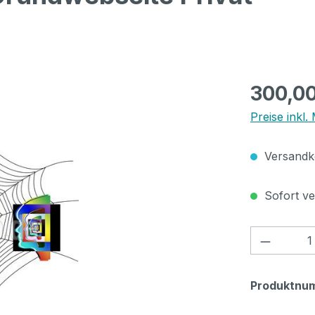
Regulärer Pr
300,0
Preise inkl.
Versandko
Sofort ver
Produkt
Produktnu