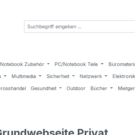
Notebook Zubehör
PC/Notebook Teile
Büromateri
n
Multimedia
Sicherheit
Netzwerk
Elektroni
rosshandel
Gesundheit
Outdoor
Bücher
Mietge
Grundwebseite Privat