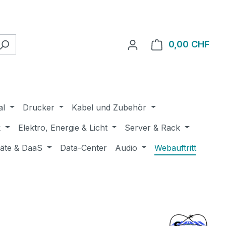
0,00 CHF
Ware
al
Drucker
Kabel und Zubehör
k
Elektro, Energie & Licht
Server & Rack
räte & DaaS
Data-Center
Audio
Webauftritt