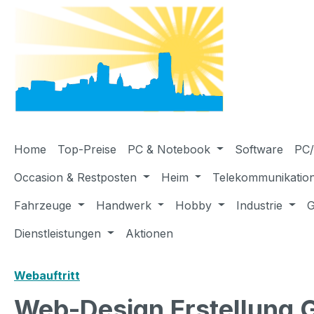
m Hauptinhalt springen
Zur Suche springen
Zur Hauptnavigation springen
Home
Top-Preise
PC & Notebook
Software
PC/
Occasion & Restposten
Heim
Telekommunikatio
Fahrzeuge
Handwerk
Hobby
Industrie
G
Dienstleistungen
Aktionen
Webauftritt
Web-Design Erstellung 