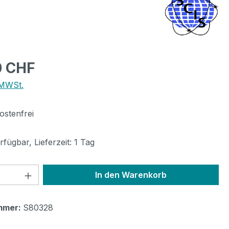
eis:
0 CHF
 MWSt.
stenfrei
fügbar, Lieferzeit: 1 Tag
 Anzahl: Gib den gewünschten Wert ein 
In den Warenkorb
mmer:
S80328