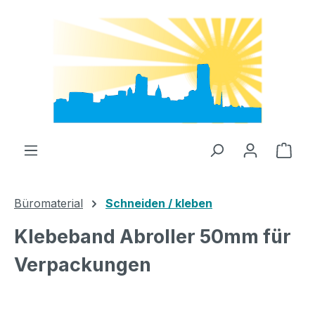
Zum Hauptinhalt springen
Ware
Büromaterial
Schneiden / kleben
Klebeband Abroller 50mm für
Verpackungen
Bildergalerie überspringen