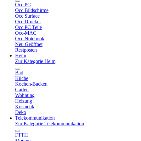
Occ PC
Occ Bildschirme
Occ Surface
Occ Drucker
Occ PC Teile
Occ-MAC
Occ Notebook
Neu Geöffnet
Restposten
Heim
Zur Kategorie Heim
Bad
Küche
Kochen-Backen
Garten
Wohnung
Heizung
Kosmetik
Deko
Telekommunikation
Zur Kategorie Telekommunikation
FTTH
Modem