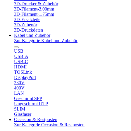
3D-Drucker & Zubehör
3D-Filament-3.00mm
3D-Filament-1.75mm
3D-Ersatzteile
3D-Zubenör
3D-Druckdaten
Kabel und Zubehör
Zur Kategorie Kabel und Zubehör
USB
USB-A
USB-C
HDMI
TOSLink
DisplayPort
230V
400V
LAN
Geschirmt SFP
Ungeschirmt UTP
SLIM
Glasfaser
Occasion & Restposten
Zur Kategorie Occasion & Restposten