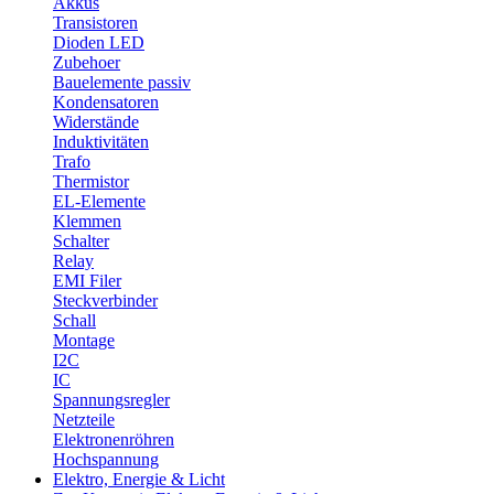
Akkus
Transistoren
Dioden LED
Zubehoer
Bauelemente passiv
Kondensatoren
Widerstände
Induktivitäten
Trafo
Thermistor
EL-Elemente
Klemmen
Schalter
Relay
EMI Filer
Steckverbinder
Schall
Montage
I2C
IC
Spannungsregler
Netzteile
Elektronenröhren
Hochspannung
Elektro, Energie & Licht