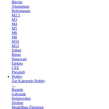
Bleche
Aluminium
Befestigung
M2.5
M3
M4
M5
M6
M8
M10
M12
Dübel
Ringe
Hauswart
Elektro
CEE
Pressluft
Hobby
Zur Kategorie Hobby
Basteln
Galvanik
Heimwerker
Drohne
Modellbau Flugzeug