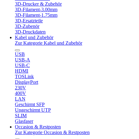
3D-Drucker & Zubehör
3D-Filament-3.00mm
3D-Filament-1.75mm
3D-Ersatzteile
3D-Zubenör
3D-Druckdaten
Kabel und Zubehör
Zur Kategorie Kabel und Zubehör
USB
USB-A
USB-C
HDMI
TOSLink
DisplayPort
230V
400V
LAN
Geschirmt SFP
Ungeschirmt UTP
SLIM
Glasfaser
Occasion & Restposten
Zur Kategorie Occasion & Restposten