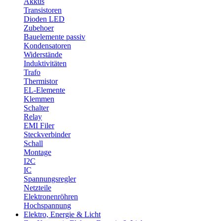
Akkus
Transistoren
Dioden LED
Zubehoer
Bauelemente passiv
Kondensatoren
Widerstände
Induktivitäten
Trafo
Thermistor
EL-Elemente
Klemmen
Schalter
Relay
EMI Filer
Steckverbinder
Schall
Montage
I2C
IC
Spannungsregler
Netzteile
Elektronenröhren
Hochspannung
Elektro, Energie & Licht