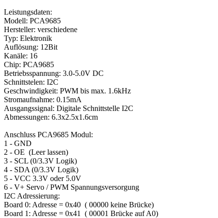
Leistungsdaten:
Modell: PCA9685
Hersteller: verschiedene
Typ: Elektronik
Auflösung: 12Bit
Kanäle: 16
Chip: PCA9685
Betriebsspannung: 3.0-5.0V DC
Schnittstelen: I2C
Geschwindigkeit: PWM bis max. 1.6kHz
Stromaufnahme: 0.15mA
Ausgangssignal: Digitale Schnittstelle I2C
Abmessungen: 6.3x2.5x1.6cm
Anschluss PCA9685 Modul:
1 - GND
2 - OE (Leer lassen)
3 - SCL (0/3.3V Logik)
4 - SDA (0/3.3V Logik)
5 - VCC 3.3V oder 5.0V
6 - V+ Servo / PWM Spannungsversorgung
I2C Adressierung:
Board 0: Adresse = 0x40 ( 00000 keine Brücke)
Board 1: Adresse = 0x41 ( 00001 Brücke auf A0)