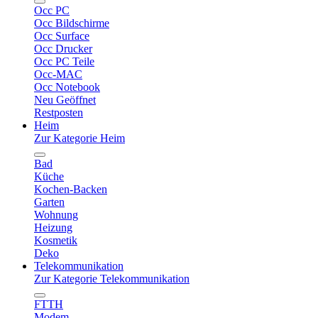
Occ PC
Occ Bildschirme
Occ Surface
Occ Drucker
Occ PC Teile
Occ-MAC
Occ Notebook
Neu Geöffnet
Restposten
Heim
Zur Kategorie Heim
Bad
Küche
Kochen-Backen
Garten
Wohnung
Heizung
Kosmetik
Deko
Telekommunikation
Zur Kategorie Telekommunikation
FTTH
Modem