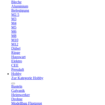
Bleche
Aluminium
Befestigung
M2.5
M3
M4
M5
M6
M8
M10
M12
Dübel
Ringe
Hauswart
Elektro
CEE
Pressluft
Hobby
Zur Kategorie Hobby
Basteln
Galvanik
Heimwerker
Drohne
Modellbau Flugzeug