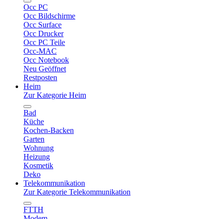
Occ PC
Occ Bildschirme
Occ Surface
Occ Drucker
Occ PC Teile
Occ-MAC
Occ Notebook
Neu Geöffnet
Restposten
Heim
Zur Kategorie Heim
Bad
Küche
Kochen-Backen
Garten
Wohnung
Heizung
Kosmetik
Deko
Telekommunikation
Zur Kategorie Telekommunikation
FTTH
Modem