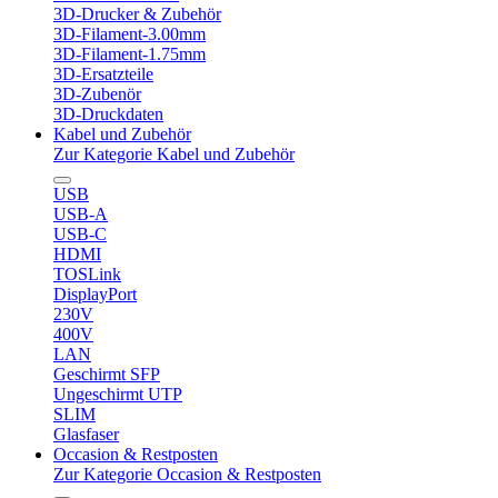
3D-Drucker & Zubehör
3D-Filament-3.00mm
3D-Filament-1.75mm
3D-Ersatzteile
3D-Zubenör
3D-Druckdaten
Kabel und Zubehör
Zur Kategorie Kabel und Zubehör
USB
USB-A
USB-C
HDMI
TOSLink
DisplayPort
230V
400V
LAN
Geschirmt SFP
Ungeschirmt UTP
SLIM
Glasfaser
Occasion & Restposten
Zur Kategorie Occasion & Restposten