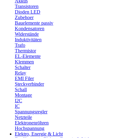
Akkus
Transistoren
Dioden LED
Zubehoer
Bauelemente passiv
Kondensatoren
Widerstände
Induktivitäten
Trafo
Thermistor
EL-Elemente
Klemmen
Schalter
Relay
EMI Filer
Steckverbinder
Schall
Montage
I2C
IC
Spannungsregler
Netzteile
Elektronenröhren
Hochspannung
Elektro, Energie & Licht