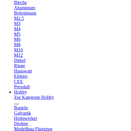
Bleche
Aluminium
Befestigung
M2.5
M3
M4
M5
M6
M8
M10
M12
Dübel
Ringe
Hauswart
Elektro
CEE
Pressluft
Hobby
Zur Kategorie Hobby
Basteln
Galvanik
Heimwerker
Drohne
Modellbau Flugzeug