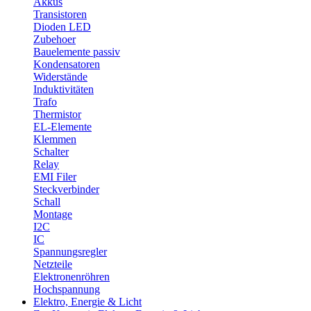
Akkus
Transistoren
Dioden LED
Zubehoer
Bauelemente passiv
Kondensatoren
Widerstände
Induktivitäten
Trafo
Thermistor
EL-Elemente
Klemmen
Schalter
Relay
EMI Filer
Steckverbinder
Schall
Montage
I2C
IC
Spannungsregler
Netzteile
Elektronenröhren
Hochspannung
Elektro, Energie & Licht