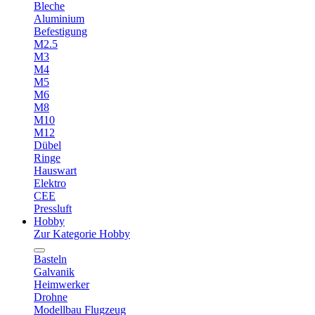
Bleche
Aluminium
Befestigung
M2.5
M3
M4
M5
M6
M8
M10
M12
Dübel
Ringe
Hauswart
Elektro
CEE
Pressluft
Hobby
Zur Kategorie Hobby
Basteln
Galvanik
Heimwerker
Drohne
Modellbau Flugzeug