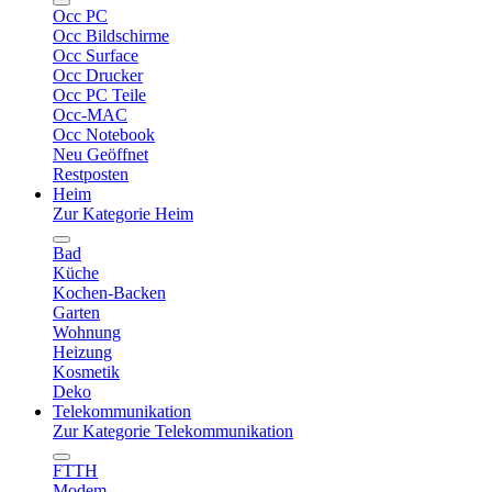
Occ PC
Occ Bildschirme
Occ Surface
Occ Drucker
Occ PC Teile
Occ-MAC
Occ Notebook
Neu Geöffnet
Restposten
Heim
Zur Kategorie Heim
Bad
Küche
Kochen-Backen
Garten
Wohnung
Heizung
Kosmetik
Deko
Telekommunikation
Zur Kategorie Telekommunikation
FTTH
Modem