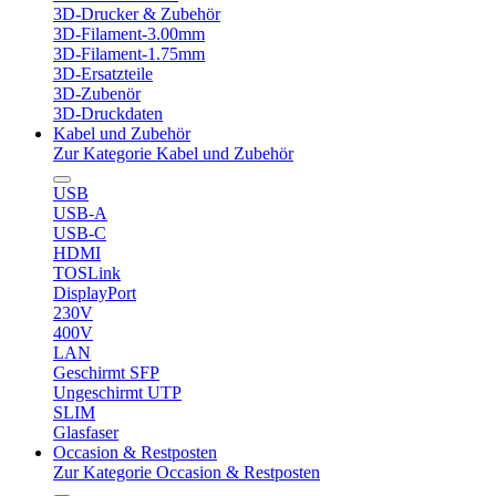
3D-Drucker & Zubehör
3D-Filament-3.00mm
3D-Filament-1.75mm
3D-Ersatzteile
3D-Zubenör
3D-Druckdaten
Kabel und Zubehör
Zur Kategorie Kabel und Zubehör
USB
USB-A
USB-C
HDMI
TOSLink
DisplayPort
230V
400V
LAN
Geschirmt SFP
Ungeschirmt UTP
SLIM
Glasfaser
Occasion & Restposten
Zur Kategorie Occasion & Restposten