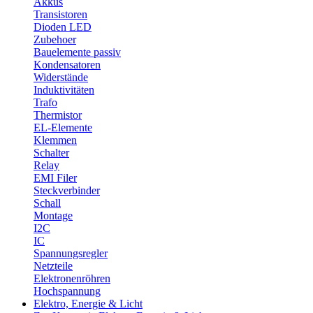
Akkus
Transistoren
Dioden LED
Zubehoer
Bauelemente passiv
Kondensatoren
Widerstände
Induktivitäten
Trafo
Thermistor
EL-Elemente
Klemmen
Schalter
Relay
EMI Filer
Steckverbinder
Schall
Montage
I2C
IC
Spannungsregler
Netzteile
Elektronenröhren
Hochspannung
Elektro, Energie & Licht