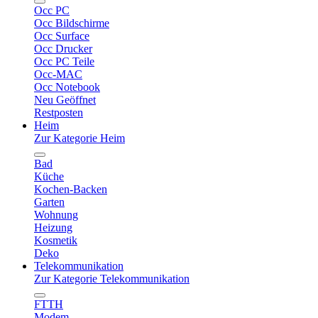
Occ PC
Occ Bildschirme
Occ Surface
Occ Drucker
Occ PC Teile
Occ-MAC
Occ Notebook
Neu Geöffnet
Restposten
Heim
Zur Kategorie Heim
Bad
Küche
Kochen-Backen
Garten
Wohnung
Heizung
Kosmetik
Deko
Telekommunikation
Zur Kategorie Telekommunikation
FTTH
Modem