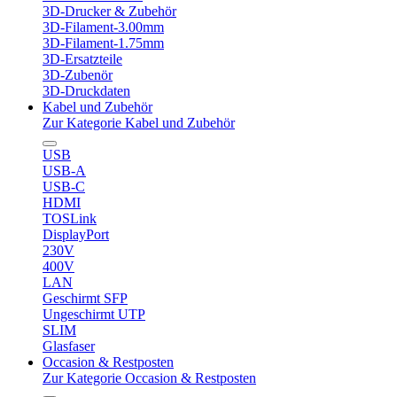
3D-Drucker & Zubehör
3D-Filament-3.00mm
3D-Filament-1.75mm
3D-Ersatzteile
3D-Zubenör
3D-Druckdaten
Kabel und Zubehör
Zur Kategorie Kabel und Zubehör
USB
USB-A
USB-C
HDMI
TOSLink
DisplayPort
230V
400V
LAN
Geschirmt SFP
Ungeschirmt UTP
SLIM
Glasfaser
Occasion & Restposten
Zur Kategorie Occasion & Restposten