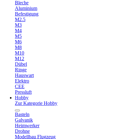
Bleche
Aluminium
Befestigung
M2.5
M3
M4
M5
M6
M8
M10
M12
Dübel
Ringe
Hauswart
Elektro
CEE
Pressluft
Hobby
Zur Kategorie Hobby
Basteln
Galvanik
Heimwerker
Drohne
Modellbau Flugzeug