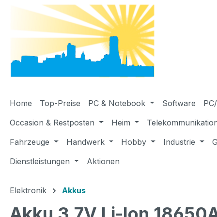
m Hauptinhalt springen
Zur Suche springen
Zur Hauptnavigation springen
Home
Top-Preise
PC & Notebook
Software
PC/
Occasion & Restposten
Heim
Telekommunikatio
Fahrzeuge
Handwerk
Hobby
Industrie
G
Dienstleistungen
Aktionen
Elektronik
Akkus
Akku 3.7V Li-Ion 18650