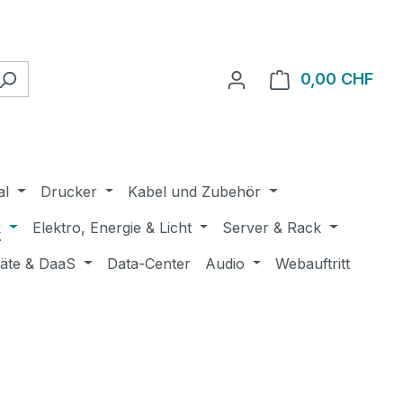
0,00 CHF
Ware
al
Drucker
Kabel und Zubehör
k
Elektro, Energie & Licht
Server & Rack
räte & DaaS
Data-Center
Audio
Webauftritt