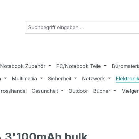
Notebook Zubehör
PC/Notebook Teile
Büromateri
n
Multimedia
Sicherheit
Netzwerk
Elektroni
rosshandel
Gesundheit
Outdoor
Bücher
Mietge
A 3'100mAh bulk