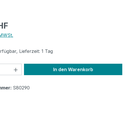
eis:
HF
 MWSt.
fügbar, Lieferzeit: 1 Tag
 Anzahl: Gib den gewünschten Wert ein 
In den Warenkorb
mmer:
S80290