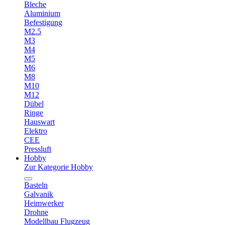
Bleche
Aluminium
Befestigung
M2.5
M3
M4
M5
M6
M8
M10
M12
Dübel
Ringe
Hauswart
Elektro
CEE
Pressluft
Hobby
Zur Kategorie Hobby
Basteln
Galvanik
Heimwerker
Drohne
Modellbau Flugzeug