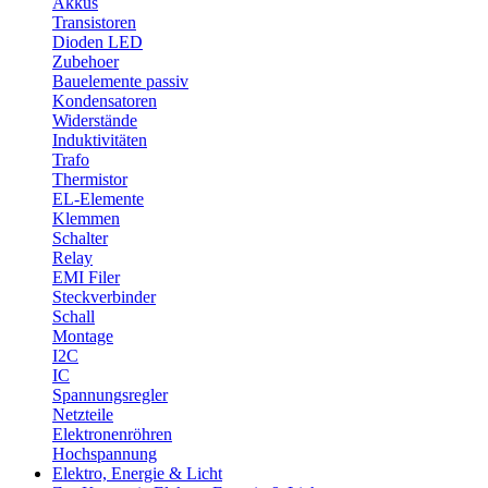
Akkus
Transistoren
Dioden LED
Zubehoer
Bauelemente passiv
Kondensatoren
Widerstände
Induktivitäten
Trafo
Thermistor
EL-Elemente
Klemmen
Schalter
Relay
EMI Filer
Steckverbinder
Schall
Montage
I2C
IC
Spannungsregler
Netzteile
Elektronenröhren
Hochspannung
Elektro, Energie & Licht