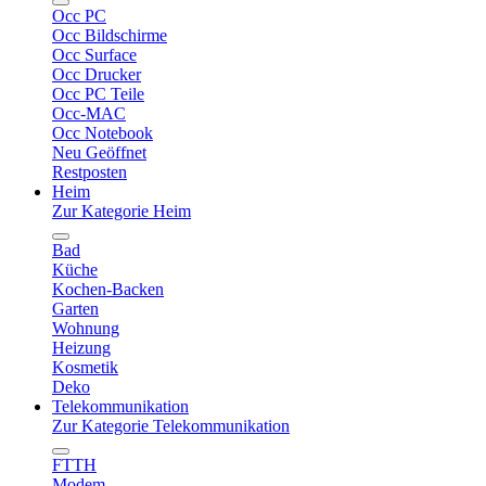
Occ PC
Occ Bildschirme
Occ Surface
Occ Drucker
Occ PC Teile
Occ-MAC
Occ Notebook
Neu Geöffnet
Restposten
Heim
Zur Kategorie Heim
Bad
Küche
Kochen-Backen
Garten
Wohnung
Heizung
Kosmetik
Deko
Telekommunikation
Zur Kategorie Telekommunikation
FTTH
Modem