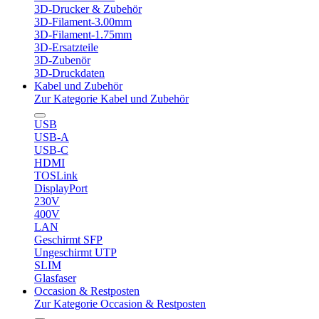
3D-Drucker & Zubehör
3D-Filament-3.00mm
3D-Filament-1.75mm
3D-Ersatzteile
3D-Zubenör
3D-Druckdaten
Kabel und Zubehör
Zur Kategorie Kabel und Zubehör
USB
USB-A
USB-C
HDMI
TOSLink
DisplayPort
230V
400V
LAN
Geschirmt SFP
Ungeschirmt UTP
SLIM
Glasfaser
Occasion & Restposten
Zur Kategorie Occasion & Restposten