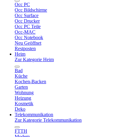
Occ PC
Occ Bildschirme
Occ Surface
Occ Drucker
Occ PC Teile
Occ-MAC
Occ Notebook
Neu Geöffnet
Restposten
Heim
Zur Kategorie Heim
Bad
Küche
Kochen-Backen
Garten
Wohnung
Heizung
Kosmetik
Deko
Telekommunikation
Zur Kategorie Telekommunikation
FTTH
Modem