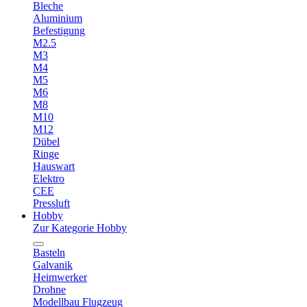
Bleche
Aluminium
Befestigung
M2.5
M3
M4
M5
M6
M8
M10
M12
Dübel
Ringe
Hauswart
Elektro
CEE
Pressluft
Hobby
Zur Kategorie Hobby
Basteln
Galvanik
Heimwerker
Drohne
Modellbau Flugzeug