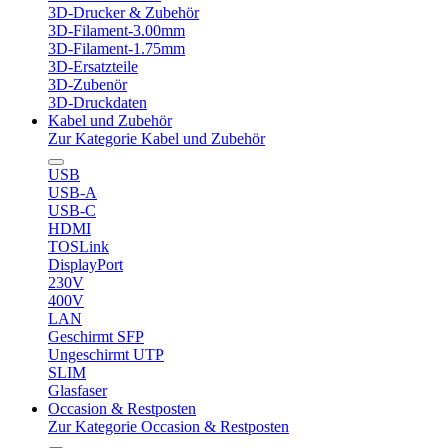
3D-Drucker & Zubehör
3D-Filament-3.00mm
3D-Filament-1.75mm
3D-Ersatzteile
3D-Zubenör
3D-Druckdaten
Kabel und Zubehör
Zur Kategorie Kabel und Zubehör
USB
USB-A
USB-C
HDMI
TOSLink
DisplayPort
230V
400V
LAN
Geschirmt SFP
Ungeschirmt UTP
SLIM
Glasfaser
Occasion & Restposten
Zur Kategorie Occasion & Restposten