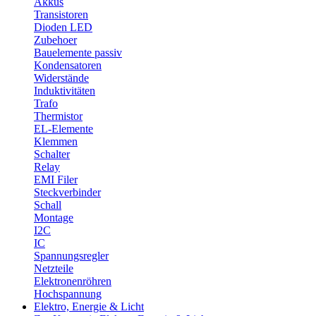
Akkus
Transistoren
Dioden LED
Zubehoer
Bauelemente passiv
Kondensatoren
Widerstände
Induktivitäten
Trafo
Thermistor
EL-Elemente
Klemmen
Schalter
Relay
EMI Filer
Steckverbinder
Schall
Montage
I2C
IC
Spannungsregler
Netzteile
Elektronenröhren
Hochspannung
Elektro, Energie & Licht