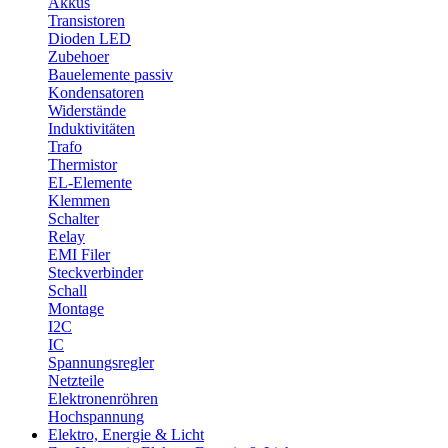
Akkus
Transistoren
Dioden LED
Zubehoer
Bauelemente passiv
Kondensatoren
Widerstände
Induktivitäten
Trafo
Thermistor
EL-Elemente
Klemmen
Schalter
Relay
EMI Filer
Steckverbinder
Schall
Montage
I2C
IC
Spannungsregler
Netzteile
Elektronenröhren
Hochspannung
Elektro, Energie & Licht