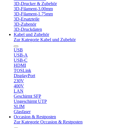
3D-Drucker & Zubehör
3D-Filament-3.00mm
3D-Filament-1.75mm
3D-Ersatzteile
3D-Zubenör
3D-Druckdaten
Kabel und Zubehör
Zur Kategorie Kabel und Zubehör
USB
USB-A
USB-C
HDMI
TOSLink
DisplayPort
230V
400V
LAN
Geschirmt SFP
Ungeschirmt UTP
SLIM
Glasfaser
Occasion & Restposten
Zur Kategorie Occasion & Restposten