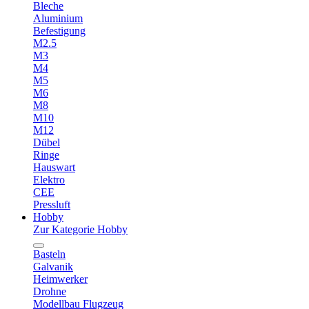
Bleche
Aluminium
Befestigung
M2.5
M3
M4
M5
M6
M8
M10
M12
Dübel
Ringe
Hauswart
Elektro
CEE
Pressluft
Hobby
Zur Kategorie Hobby
Basteln
Galvanik
Heimwerker
Drohne
Modellbau Flugzeug