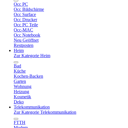
Occ PC
Occ Bildschirme
Occ Surface
Occ Drucker
Occ PC Teile
Occ-MAC
Occ Notebook
Neu Geöffnet
Restposten
Heim
Zur Kategorie Heim
Bad
Küche
Kochen-Backen
Garten
Wohnung
Heizung
Kosmetik
Deko
Telekommunikation
Zur Kategorie Telekommunikation
FTTH
Modem