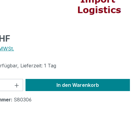
eis:
CHF
 MWSt.
fügbar, Lieferzeit: 1 Tag
 Anzahl: Gib den gewünschten Wert ein 
In den Warenkorb
mmer:
S80306