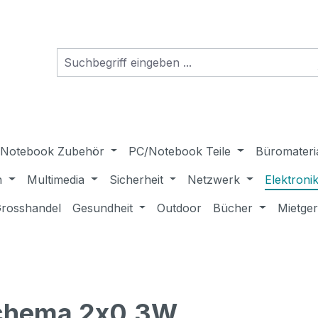
Notebook Zubehör
PC/Notebook Teile
Büromateri
n
Multimedia
Sicherheit
Netzwerk
Elektroni
rosshandel
Gesundheit
Outdoor
Bücher
Mietge
Schema 2x0.3W