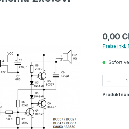
Regulärer Pr
0,00 
Preise inkl.
Sofort ver
Produkt
Produktnu