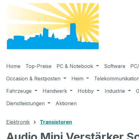
m Hauptinhalt springen
Zur Suche springen
Zur Hauptnavigation springen
Home
Top-Preise
PC & Notebook
Software
PC/
Occasion & Restposten
Heim
Telekommunikatio
Fahrzeuge
Handwerk
Hobby
Industrie
G
Dienstleistungen
Aktionen
Elektronik
Transistoren
Audio Mini Verstärker 