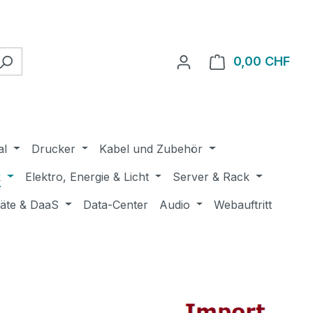
0,00 CHF
Ware
al
Drucker
Kabel und Zubehör
k
Elektro, Energie & Licht
Server & Rack
räte & DaaS
Data-Center
Audio
Webauftritt