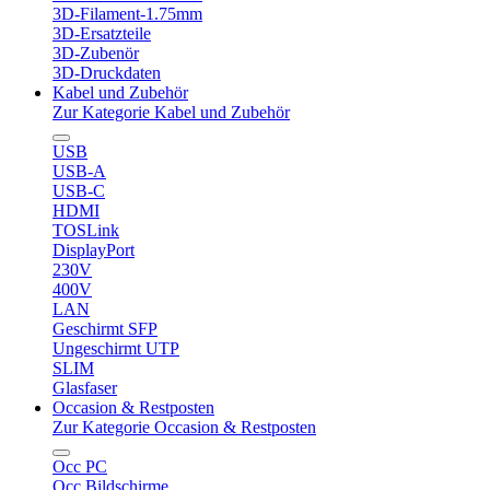
3D-Filament-1.75mm
3D-Ersatzteile
3D-Zubenör
3D-Druckdaten
Kabel und Zubehör
Zur Kategorie Kabel und Zubehör
USB
USB-A
USB-C
HDMI
TOSLink
DisplayPort
230V
400V
LAN
Geschirmt SFP
Ungeschirmt UTP
SLIM
Glasfaser
Occasion & Restposten
Zur Kategorie Occasion & Restposten
Occ PC
Occ Bildschirme