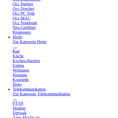
Occ Surface
Occ Drucker
Occ PC Teile
Occ-MAC
Occ Notebook
Neu Geöffnet
Restposten
Heim
Zur Kategorie Heim
Bad
Küche
Kochen-Backen
Garten
Wohnung
Heizung
Kosmetik
Deko
Telekommunikation
Zur Kategorie Telekommunikation
FTTH
Modem
Firewall
Abos MiaTel.ch