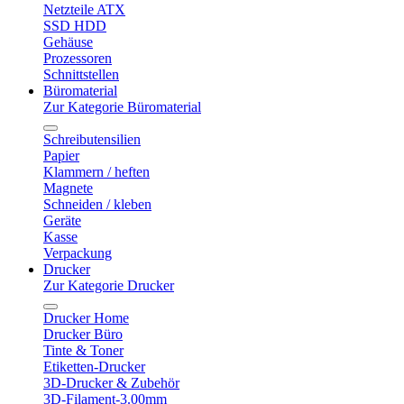
Netzteile ATX
SSD HDD
Gehäuse
Prozessoren
Schnittstellen
Büromaterial
Zur Kategorie Büromaterial
Schreibutensilien
Papier
Klammern / heften
Magnete
Schneiden / kleben
Geräte
Kasse
Verpackung
Drucker
Zur Kategorie Drucker
Drucker Home
Drucker Büro
Tinte & Toner
Etiketten-Drucker
3D-Drucker & Zubehör
3D-Filament-3.00mm