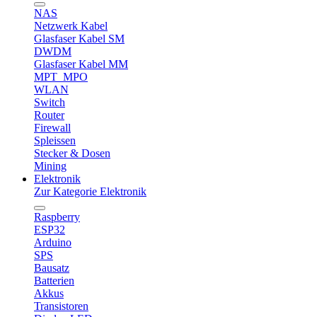
NAS
Netzwerk Kabel
Glasfaser Kabel SM
DWDM
Glasfaser Kabel MM
MPT_MPO
WLAN
Switch
Router
Firewall
Spleissen
Stecker & Dosen
Mining
Elektronik
Zur Kategorie Elektronik
Raspberry
ESP32
Arduino
SPS
Bausatz
Batterien
Akkus
Transistoren