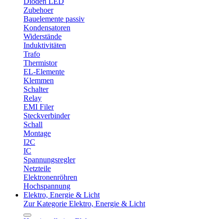
Dioden LED
Zubehoer
Bauelemente passiv
Kondensatoren
Widerstände
Induktivitäten
Trafo
Thermistor
EL-Elemente
Klemmen
Schalter
Relay
EMI Filer
Steckverbinder
Schall
Montage
I2C
IC
Spannungsregler
Netzteile
Elektronenröhren
Hochspannung
Elektro, Energie & Licht
Zur Kategorie Elektro, Energie & Licht