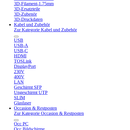
3D-Filament-1.75mm
3D-Ersatzteile
3D-Zubenör
3D-Druckdaten
Kabel und Zubehör
Zur Kategorie Kabel und Zubehör
USB
USB-A
USB-C
HDMI
TOSLink
DisplayPort
230V
400V
LAN
Geschirmt SFP
Ungeschirmt UTP
SLIM
Glasfaser
Occasion & Restposten
Zur Kategorie Occasion & Restposten
Occ PC
Occ Bildschirme