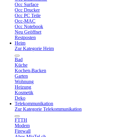
Occ Surface
Occ Drucker
Occ PC Teile
Occ-MAC
Occ Notebook
Neu Geöffnet
Restposten
Heim
Zur Kategorie Heim
Bad
Küche
Kochen-Backen
Garten
Wohnung
Heizung
Kosmetik
Deko
Telekommunikation
Zur Kategorie Telekommunikation
FTTH
Modem
Firewall
Abos MiaTel.ch