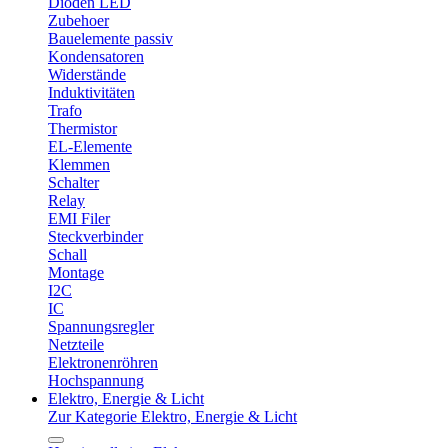
Dioden LED
Zubehoer
Bauelemente passiv
Kondensatoren
Widerstände
Induktivitäten
Trafo
Thermistor
EL-Elemente
Klemmen
Schalter
Relay
EMI Filer
Steckverbinder
Schall
Montage
I2C
IC
Spannungsregler
Netzteile
Elektronenröhren
Hochspannung
Elektro, Energie & Licht
Zur Kategorie Elektro, Energie & Licht