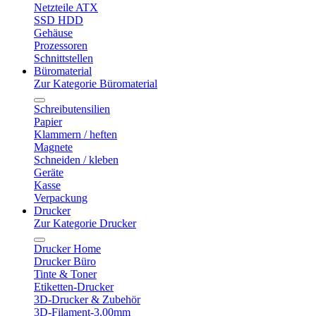
Netzteile ATX
SSD HDD
Gehäuse
Prozessoren
Schnittstellen
Büromaterial
Zur Kategorie Büromaterial
Schreibutensilien
Papier
Klammern / heften
Magnete
Schneiden / kleben
Geräte
Kasse
Verpackung
Drucker
Zur Kategorie Drucker
Drucker Home
Drucker Büro
Tinte & Toner
Etiketten-Drucker
3D-Drucker & Zubehör
3D-Filament-3.00mm