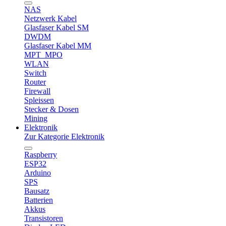
NAS
Netzwerk Kabel
Glasfaser Kabel SM
DWDM
Glasfaser Kabel MM
MPT_MPO
WLAN
Switch
Router
Firewall
Spleissen
Stecker & Dosen
Mining
Elektronik
Zur Kategorie Elektronik
Raspberry
ESP32
Arduino
SPS
Bausatz
Batterien
Akkus
Transistoren