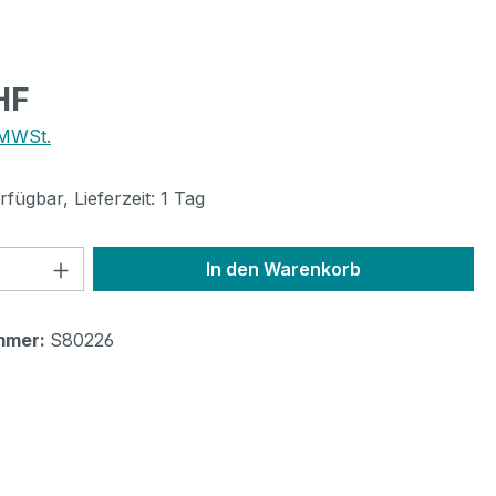
eis:
HF
 MWSt.
fügbar, Lieferzeit: 1 Tag
 Anzahl: Gib den gewünschten Wert ein 
In den Warenkorb
mmer:
S80226