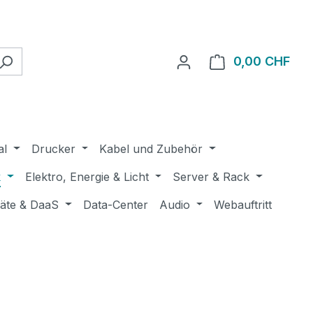
0,00 CHF
Ware
al
Drucker
Kabel und Zubehör
k
Elektro, Energie & Licht
Server & Rack
räte & DaaS
Data-Center
Audio
Webauftritt