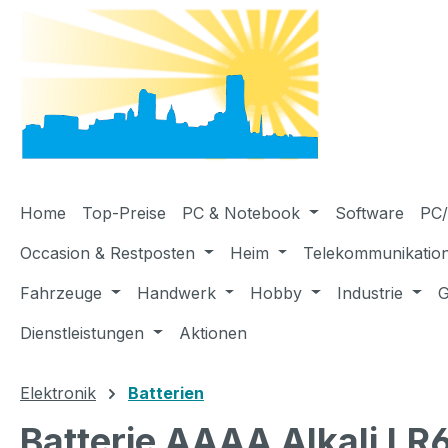
m Hauptinhalt springen
Zur Suche springen
Zur Hauptnavigation springen
Home
Top-Preise
PC & Notebook
Software
PC/
Occasion & Restposten
Heim
Telekommunikatio
Fahrzeuge
Handwerk
Hobby
Industrie
G
Dienstleistungen
Aktionen
Elektronik
Batterien
Batterie AAAA Alkali LR