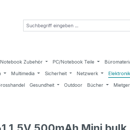
Notebook Zubehör
PC/Notebook Teile
Büromateri
n
Multimedia
Sicherheit
Netzwerk
Elektroni
rosshandel
Gesundheit
Outdoor
Bücher
Mietge
61 1.5V 500mAh Mini bulk