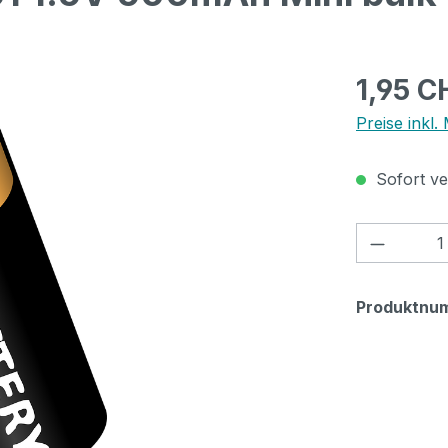
Regulärer Pr
1,95 C
Preise inkl.
Sofort ver
Produkt
Produktnu