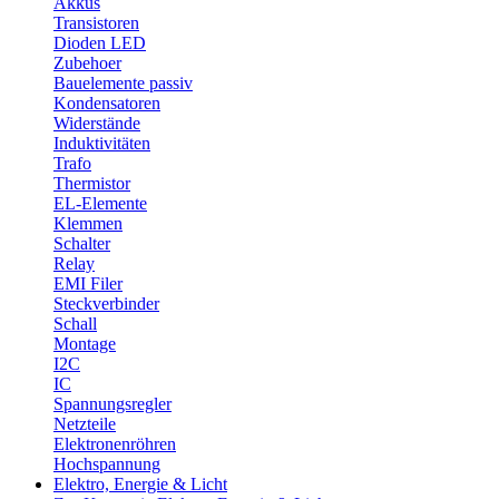
Akkus
Transistoren
Dioden LED
Zubehoer
Bauelemente passiv
Kondensatoren
Widerstände
Induktivitäten
Trafo
Thermistor
EL-Elemente
Klemmen
Schalter
Relay
EMI Filer
Steckverbinder
Schall
Montage
I2C
IC
Spannungsregler
Netzteile
Elektronenröhren
Hochspannung
Elektro, Energie & Licht