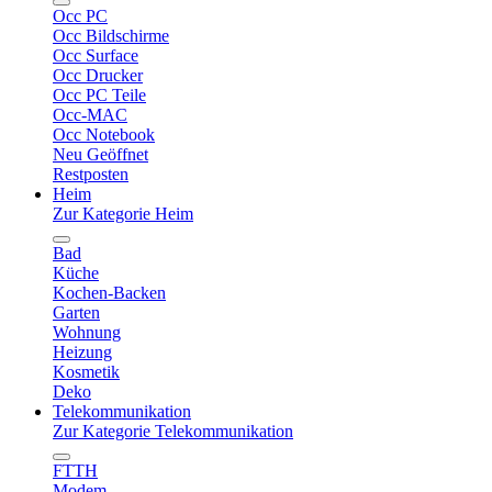
Occ PC
Occ Bildschirme
Occ Surface
Occ Drucker
Occ PC Teile
Occ-MAC
Occ Notebook
Neu Geöffnet
Restposten
Heim
Zur Kategorie Heim
Bad
Küche
Kochen-Backen
Garten
Wohnung
Heizung
Kosmetik
Deko
Telekommunikation
Zur Kategorie Telekommunikation
FTTH
Modem