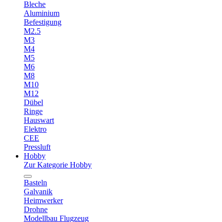
Bleche
Aluminium
Befestigung
M2.5
M3
M4
M5
M6
M8
M10
M12
Dübel
Ringe
Hauswart
Elektro
CEE
Pressluft
Hobby
Zur Kategorie Hobby
Basteln
Galvanik
Heimwerker
Drohne
Modellbau Flugzeug