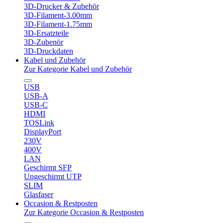
3D-Drucker & Zubehör
3D-Filament-3.00mm
3D-Filament-1.75mm
3D-Ersatzteile
3D-Zubenör
3D-Druckdaten
Kabel und Zubehör
Zur Kategorie Kabel und Zubehör
USB
USB-A
USB-C
HDMI
TOSLink
DisplayPort
230V
400V
LAN
Geschirmt SFP
Ungeschirmt UTP
SLIM
Glasfaser
Occasion & Restposten
Zur Kategorie Occasion & Restposten