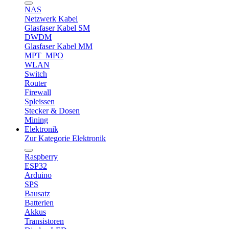
NAS
Netzwerk Kabel
Glasfaser Kabel SM
DWDM
Glasfaser Kabel MM
MPT_MPO
WLAN
Switch
Router
Firewall
Spleissen
Stecker & Dosen
Mining
Elektronik
Zur Kategorie Elektronik
Raspberry
ESP32
Arduino
SPS
Bausatz
Batterien
Akkus
Transistoren