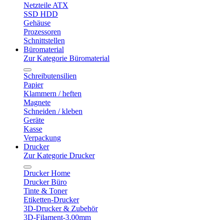
Netzteile ATX
SSD HDD
Gehäuse
Prozessoren
Schnittstellen
Büromaterial
Zur Kategorie Büromaterial
Schreibutensilien
Papier
Klammern / heften
Magnete
Schneiden / kleben
Geräte
Kasse
Verpackung
Drucker
Zur Kategorie Drucker
Drucker Home
Drucker Büro
Tinte & Toner
Etiketten-Drucker
3D-Drucker & Zubehör
3D-Filament-3.00mm