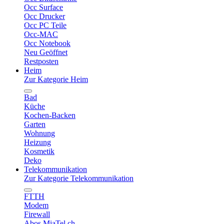
Occ Surface
Occ Drucker
Occ PC Teile
Occ-MAC
Occ Notebook
Neu Geöffnet
Restposten
Heim
Zur Kategorie Heim
Bad
Küche
Kochen-Backen
Garten
Wohnung
Heizung
Kosmetik
Deko
Telekommunikation
Zur Kategorie Telekommunikation
FTTH
Modem
Firewall
Abos MiaTel.ch