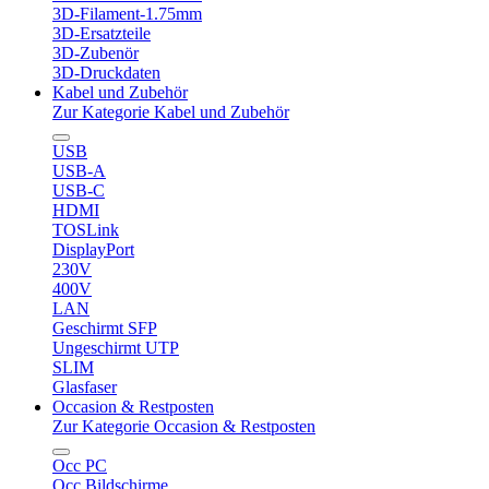
3D-Filament-1.75mm
3D-Ersatzteile
3D-Zubenör
3D-Druckdaten
Kabel und Zubehör
Zur Kategorie Kabel und Zubehör
USB
USB-A
USB-C
HDMI
TOSLink
DisplayPort
230V
400V
LAN
Geschirmt SFP
Ungeschirmt UTP
SLIM
Glasfaser
Occasion & Restposten
Zur Kategorie Occasion & Restposten
Occ PC
Occ Bildschirme