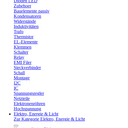
Dioden LED
Zubehoer
Bauelemente passiv
Kondensatoren
Widerstände
Induktivitäten
Trafo
Thermistor
EL-Elemente
Klemmen
Schalter
Relay
EMI Filer
Steckverbinder
Schall
Montage
I2C
IC
Spannungsregler
Netzteile
Elektronenröhren
Hochspannung
Elektro, Energie & Licht
Zur Kategorie Elektro, Energie & Licht