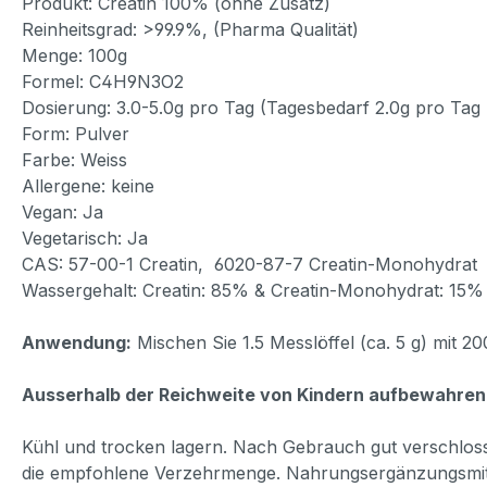
Produkt: Creatin 100% (ohne Zusatz)
Reinheitsgrad: >99.9%, (Pharma Qualität)
Menge: 100g
Formel: C4H9N3O2
Dosierung: 3.0-5.0g pro Tag (Tagesbedarf 2.0g pro Tag
Form: Pulver
Farbe: Weiss
Allergene: keine
Vegan: Ja
Vegetarisch: Ja
CAS: 57-00-1 Creatin, 6020-87-7 Creatin-Monohydrat
Wassergehalt: Creatin: 85% & Creatin-Monohydrat: 15%
Anwendung:
Mischen Sie 1.5 Messlöffel (ca. 5 g) mit 
Ausserhalb der Reichweite von Kindern aufbewahren
Kühl und trocken lagern. Nach Gebrauch gut verschloss
die empfohlene Verzehrmenge. Nahrungsergänzungsmitt