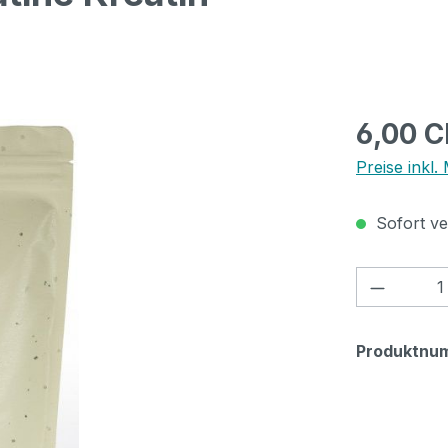
Regulärer Pr
6,00 
Preise inkl.
Sofort ver
Produkt
Produktnu