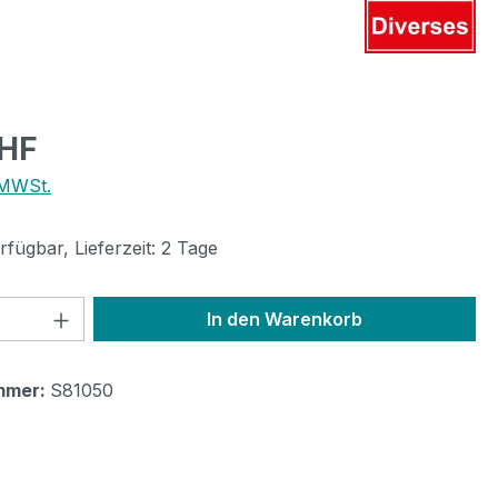
eis:
CHF
 MWSt.
fügbar, Lieferzeit: 2 Tage
 Anzahl: Gib den gewünschten Wert ein 
In den Warenkorb
mmer:
S81050