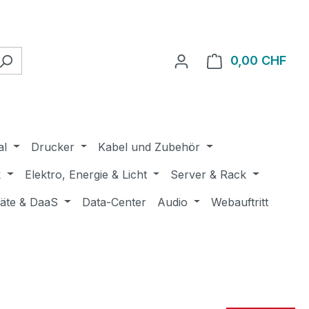
0,00 CHF
Ware
al
Drucker
Kabel und Zubehör
k
Elektro, Energie & Licht
Server & Rack
räte & DaaS
Data-Center
Audio
Webauftritt