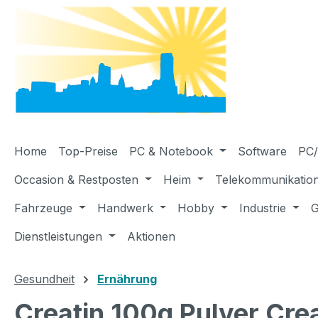
m Hauptinhalt springen
Zur Suche springen
Zur Hauptnavigation springen
Home
Top-Preise
PC & Notebook
Software
PC/
Occasion & Restposten
Heim
Telekommunikatio
Fahrzeuge
Handwerk
Hobby
Industrie
G
Dienstleistungen
Aktionen
Gesundheit
Ernährung
Creatin 100g Pulver Crea