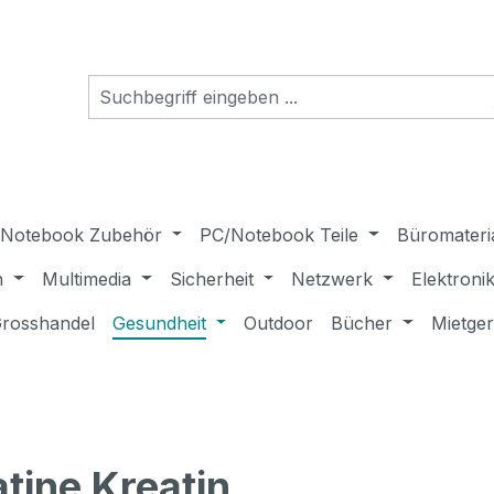
Notebook Zubehör
PC/Notebook Teile
Büromateri
n
Multimedia
Sicherheit
Netzwerk
Elektroni
rosshandel
Gesundheit
Outdoor
Bücher
Mietge
tine Kreatin