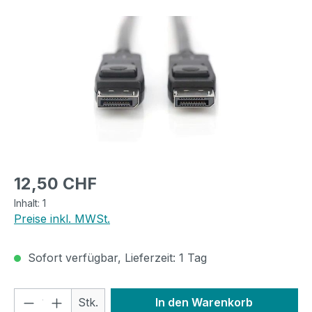
Regulärer Preis:
12,50 CHF
Inhalt:
1
Preise inkl. MWSt.
Sofort verfügbar, Lieferzeit: 1 Tag
Produkt Anzahl: Gib den gewünschten We
Stk.
In den Warenkorb