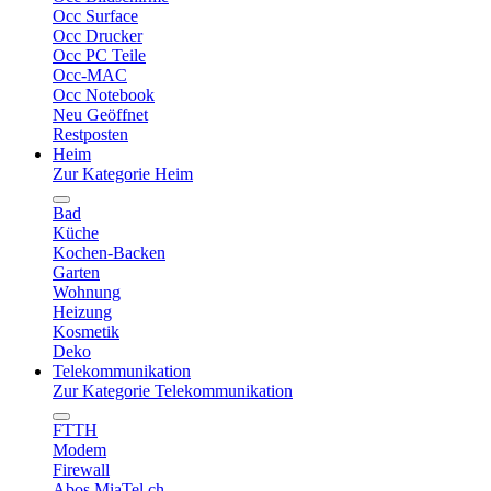
Occ Surface
Occ Drucker
Occ PC Teile
Occ-MAC
Occ Notebook
Neu Geöffnet
Restposten
Heim
Zur Kategorie Heim
Bad
Küche
Kochen-Backen
Garten
Wohnung
Heizung
Kosmetik
Deko
Telekommunikation
Zur Kategorie Telekommunikation
FTTH
Modem
Firewall
Abos MiaTel.ch