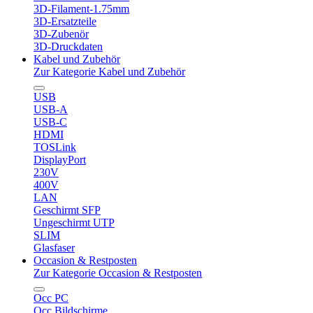
3D-Filament-1.75mm
3D-Ersatzteile
3D-Zubenör
3D-Druckdaten
Kabel und Zubehör
Zur Kategorie Kabel und Zubehör
USB
USB-A
USB-C
HDMI
TOSLink
DisplayPort
230V
400V
LAN
Geschirmt SFP
Ungeschirmt UTP
SLIM
Glasfaser
Occasion & Restposten
Zur Kategorie Occasion & Restposten
Occ PC
Occ Bildschirme