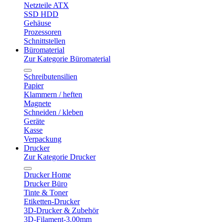
Netzteile ATX
SSD HDD
Gehäuse
Prozessoren
Schnittstellen
Büromaterial
Zur Kategorie Büromaterial
Schreibutensilien
Papier
Klammern / heften
Magnete
Schneiden / kleben
Geräte
Kasse
Verpackung
Drucker
Zur Kategorie Drucker
Drucker Home
Drucker Büro
Tinte & Toner
Etiketten-Drucker
3D-Drucker & Zubehör
3D-Filament-3.00mm