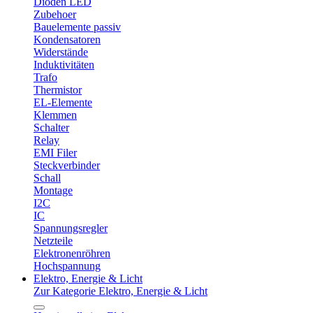
Dioden LED
Zubehoer
Bauelemente passiv
Kondensatoren
Widerstände
Induktivitäten
Trafo
Thermistor
EL-Elemente
Klemmen
Schalter
Relay
EMI Filer
Steckverbinder
Schall
Montage
I2C
IC
Spannungsregler
Netzteile
Elektronenröhren
Hochspannung
Elektro, Energie & Licht
Zur Kategorie Elektro, Energie & Licht