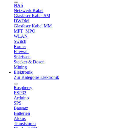
NAS
Netzwerk Kabel
Glasfaser Kabel SM
DWDM
Glasfaser Kabel MM
MPT_MPO
WLAN
Switch
Router
Firewall
Spleissen
Stecker & Dosen
Mining
Elektronik
Zur Kategorie Elektronik
Raspberry
ESP32
Arduino
SPS
Bausatz
Batterien
Akkus
Transistoren