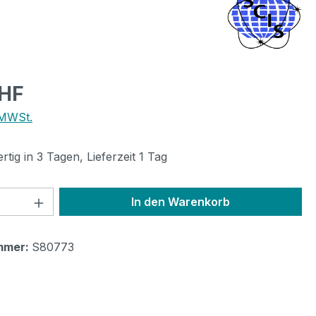
eis:
CHF
 MWSt.
tig in 3 Tagen, Lieferzeit 1 Tag
 Anzahl: Gib den gewünschten Wert ein 
In den Warenkorb
mmer:
S80773