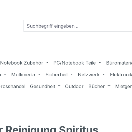
Notebook Zubehör
PC/Notebook Teile
Büromateri
n
Multimedia
Sicherheit
Netzwerk
Elektroni
rosshandel
Gesundheit
Outdoor
Bücher
Mietge
ür Reinigung Spiritus