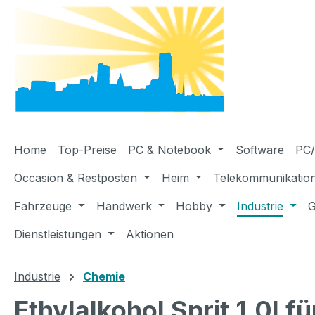
m Hauptinhalt springen
Zur Suche springen
Zur Hauptnavigation springen
Home
Top-Preise
PC & Notebook
Software
PC/
Occasion & Restposten
Heim
Telekommunikatio
Fahrzeuge
Handwerk
Hobby
Industrie
G
Dienstleistungen
Aktionen
Industrie
Chemie
Ethylalkohol Sprit 1.0l f