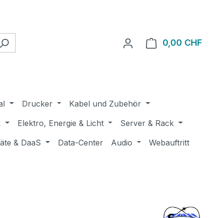
0,00 CHF
Ware
al
Drucker
Kabel und Zubehör
k
Elektro, Energie & Licht
Server & Rack
räte & DaaS
Data-Center
Audio
Webauftritt