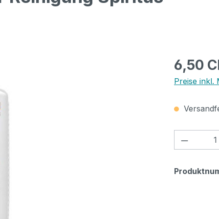
Regulärer Pr
6,50 
Preise inkl.
Versandfer
Produkt
Produktnu