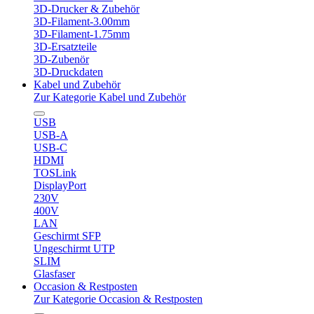
3D-Drucker & Zubehör
3D-Filament-3.00mm
3D-Filament-1.75mm
3D-Ersatzteile
3D-Zubenör
3D-Druckdaten
Kabel und Zubehör
Zur Kategorie Kabel und Zubehör
USB
USB-A
USB-C
HDMI
TOSLink
DisplayPort
230V
400V
LAN
Geschirmt SFP
Ungeschirmt UTP
SLIM
Glasfaser
Occasion & Restposten
Zur Kategorie Occasion & Restposten