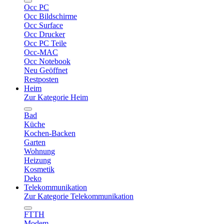
Occ PC
Occ Bildschirme
Occ Surface
Occ Drucker
Occ PC Teile
Occ-MAC
Occ Notebook
Neu Geöffnet
Restposten
Heim
Zur Kategorie Heim
Bad
Küche
Kochen-Backen
Garten
Wohnung
Heizung
Kosmetik
Deko
Telekommunikation
Zur Kategorie Telekommunikation
FTTH
Modem