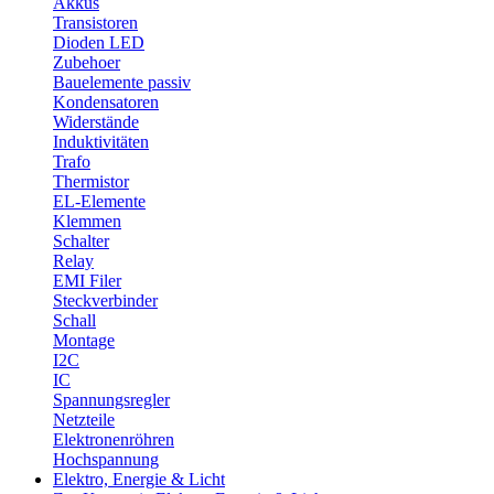
Akkus
Transistoren
Dioden LED
Zubehoer
Bauelemente passiv
Kondensatoren
Widerstände
Induktivitäten
Trafo
Thermistor
EL-Elemente
Klemmen
Schalter
Relay
EMI Filer
Steckverbinder
Schall
Montage
I2C
IC
Spannungsregler
Netzteile
Elektronenröhren
Hochspannung
Elektro, Energie & Licht