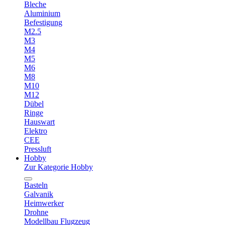
Bleche
Aluminium
Befestigung
M2.5
M3
M4
M5
M6
M8
M10
M12
Dübel
Ringe
Hauswart
Elektro
CEE
Pressluft
Hobby
Zur Kategorie Hobby
Basteln
Galvanik
Heimwerker
Drohne
Modellbau Flugzeug