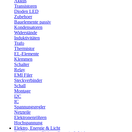
Akkus
Transistoren
Dioden LED
Zubehoer
Bauelemente passiv
Kondensatoren
Widerstände
Induktivitäten
Trafo
Thermistor
EL-Elemente
Klemmen
Schalter
Relay
EMI Filer
Steckverbinder
Schall
Montage
I2C
IC
Spannungsregler
Netzteile
Elektronenröhren
Hochspannung
Elektro, Energie & Licht