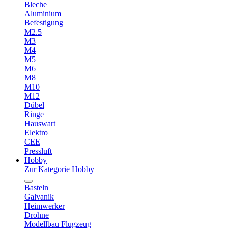
Bleche
Aluminium
Befestigung
M2.5
M3
M4
M5
M6
M8
M10
M12
Dübel
Ringe
Hauswart
Elektro
CEE
Pressluft
Hobby
Zur Kategorie Hobby
Basteln
Galvanik
Heimwerker
Drohne
Modellbau Flugzeug