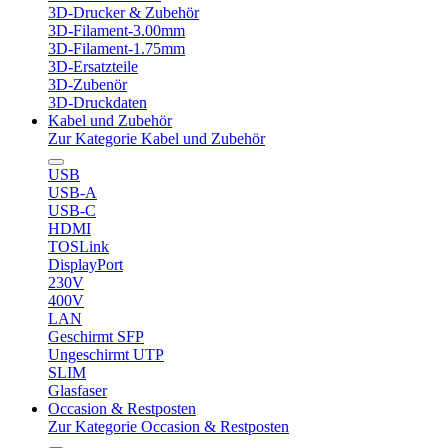
3D-Drucker & Zubehör
3D-Filament-3.00mm
3D-Filament-1.75mm
3D-Ersatzteile
3D-Zubenör
3D-Druckdaten
Kabel und Zubehör
Zur Kategorie Kabel und Zubehör
USB
USB-A
USB-C
HDMI
TOSLink
DisplayPort
230V
400V
LAN
Geschirmt SFP
Ungeschirmt UTP
SLIM
Glasfaser
Occasion & Restposten
Zur Kategorie Occasion & Restposten