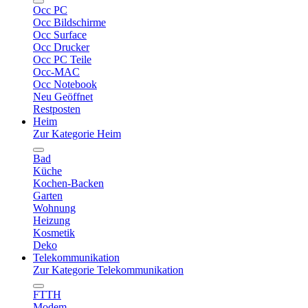
Occ PC
Occ Bildschirme
Occ Surface
Occ Drucker
Occ PC Teile
Occ-MAC
Occ Notebook
Neu Geöffnet
Restposten
Heim
Zur Kategorie Heim
Bad
Küche
Kochen-Backen
Garten
Wohnung
Heizung
Kosmetik
Deko
Telekommunikation
Zur Kategorie Telekommunikation
FTTH
Modem