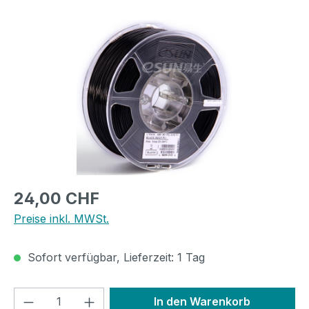
Bildergalerie überspringen
Regulärer Preis:
24,00 CHF
Preise inkl. MWSt.
Sofort verfügbar, Lieferzeit: 1 Tag
Produkt Anzahl: Gib den gewünschten We
In den Warenkorb