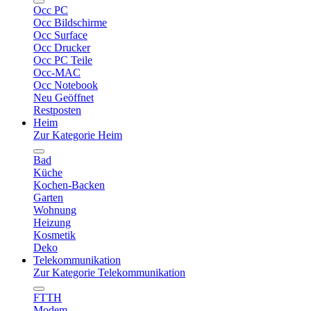
Occ PC
Occ Bildschirme
Occ Surface
Occ Drucker
Occ PC Teile
Occ-MAC
Occ Notebook
Neu Geöffnet
Restposten
Heim
Zur Kategorie Heim
Bad
Küche
Kochen-Backen
Garten
Wohnung
Heizung
Kosmetik
Deko
Telekommunikation
Zur Kategorie Telekommunikation
FTTH
Modem