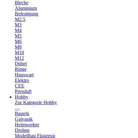
Bleche
Aluminium
Befestigung
M2.5
M3
M4
M5
M6
M8
M10
M12
Dübel
Ringe
Hauswart
Elektro
CEE
Pressluft
Hobby
Zur Kategorie Hobby
Basteln
Galvanik
Heimwerker
Drohne
Modellbau Flugzeug