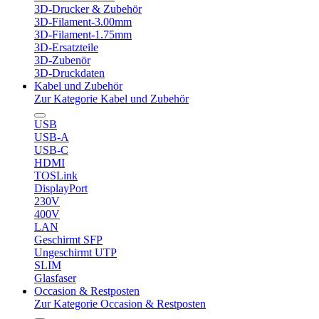
3D-Drucker & Zubehör
3D-Filament-3.00mm
3D-Filament-1.75mm
3D-Ersatzteile
3D-Zubenör
3D-Druckdaten
Kabel und Zubehör
Zur Kategorie Kabel und Zubehör
USB
USB-A
USB-C
HDMI
TOSLink
DisplayPort
230V
400V
LAN
Geschirmt SFP
Ungeschirmt UTP
SLIM
Glasfaser
Occasion & Restposten
Zur Kategorie Occasion & Restposten