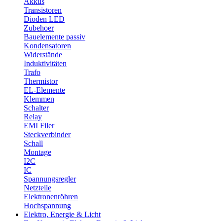
Akkus
Transistoren
Dioden LED
Zubehoer
Bauelemente passiv
Kondensatoren
Widerstände
Induktivitäten
Trafo
Thermistor
EL-Elemente
Klemmen
Schalter
Relay
EMI Filer
Steckverbinder
Schall
Montage
I2C
IC
Spannungsregler
Netzteile
Elektronenröhren
Hochspannung
Elektro, Energie & Licht