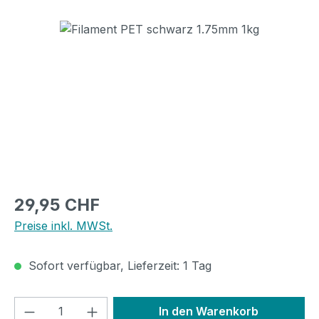
Bildergalerie überspringen
Regulärer Preis:
29,95 CHF
Preise inkl. MWSt.
Sofort verfügbar, Lieferzeit: 1 Tag
Produkt Anzahl: Gib den gewünschten We
In den Warenkorb