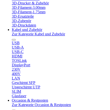
3D-Drucker & Zubehör
3D-Filament-3.00mm
3D-Filament-1.75mm
3D-Ersatzteile
3D-Zubenör
3D-Druckdaten
Kabel und Zubehör
Zur Kategorie Kabel und Zubehör
USB
USB-A
USB-C
HDMI
TOSLink
DisplayPort
230V
400V
LAN
Geschirmt SFP
Ungeschirmt UTP
SLIM
Glasfaser
Occasion & Restposten
Zur Kategorie Occasion & Restposten