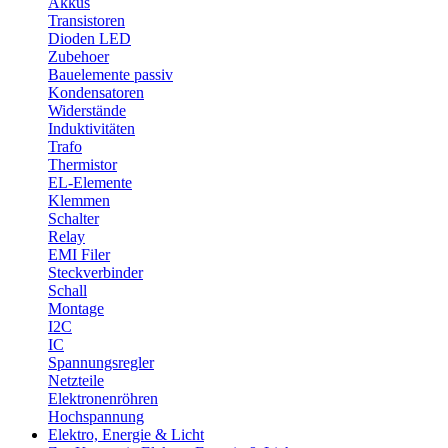
Akkus
Transistoren
Dioden LED
Zubehoer
Bauelemente passiv
Kondensatoren
Widerstände
Induktivitäten
Trafo
Thermistor
EL-Elemente
Klemmen
Schalter
Relay
EMI Filer
Steckverbinder
Schall
Montage
I2C
IC
Spannungsregler
Netzteile
Elektronenröhren
Hochspannung
Elektro, Energie & Licht