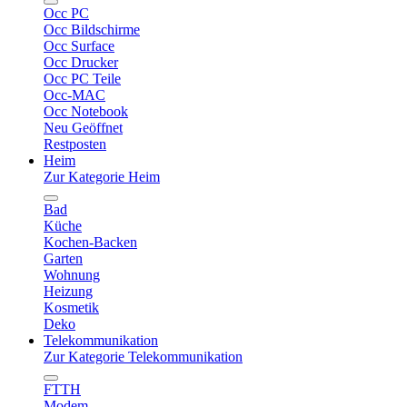
Occ PC
Occ Bildschirme
Occ Surface
Occ Drucker
Occ PC Teile
Occ-MAC
Occ Notebook
Neu Geöffnet
Restposten
Heim
Zur Kategorie Heim
Bad
Küche
Kochen-Backen
Garten
Wohnung
Heizung
Kosmetik
Deko
Telekommunikation
Zur Kategorie Telekommunikation
FTTH
Modem