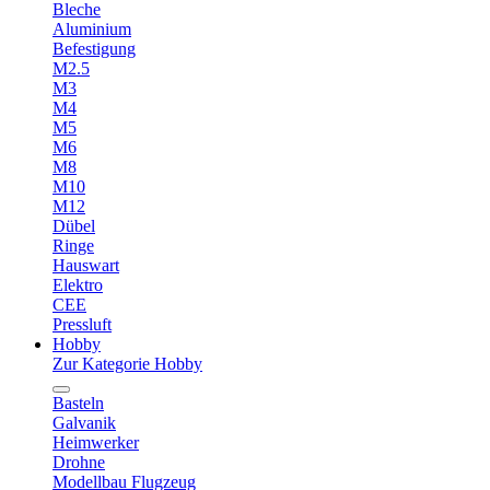
Bleche
Aluminium
Befestigung
M2.5
M3
M4
M5
M6
M8
M10
M12
Dübel
Ringe
Hauswart
Elektro
CEE
Pressluft
Hobby
Zur Kategorie Hobby
Basteln
Galvanik
Heimwerker
Drohne
Modellbau Flugzeug